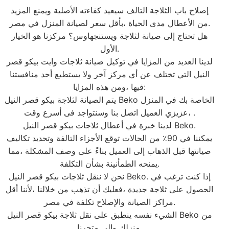
إصلاح باب الثلاجة التالف سيعيد كفاءته الأصلية ويمنع المزيد
من الأعطال مدى الحياة ،بأقل سعر لصيانة المنزل في مصر.
هل تحتاج إلى صيانة لثلاجة ويستنجهاوس؟ مركزنا هو الخيار
الأول.
لدينا العديد من المزايا في توكيل صيانة ثلاجات وايت بيكو قصر
النيل التي تختلف عن أي مركز آخر ولا يستطيع أحد منافستنا
فيها ،ومن هذه المزايا:
يتم الصيانة لثلاجة بيكو قصر النيل Beko الخاصة بك في المنزل
،عزيزي العميل اتصل بنا وسنتواجد فى أسرع وقت.
لدينا خبرة في أعطال ثلاجات بيكو قصر النيل Beko.
يمكننا في 90٪ من الحالات توقع الأجزاء التالفة وتحديد تكاليف
صيانتها قبل الذهاب إلى العميل بناءً على وصف المشكلة ،مما
يمنحه الطمأنينة بشأن التكلفة.
نحن لا ننقل ثلاجات بيكو قصر النيل Beko. إذا كنت ترغب في
الحصول على ثلاجة جديدة ،فعليك أن تذهب من خلالنا ،لأننا أقل
مراكز الصيانة والإصلاح تكلفة في مصر.
الشيء نفسه ينطبق على نقل ثلاجة بيكو قصر النيل Beko من
منزلك وإلى متجرنا.