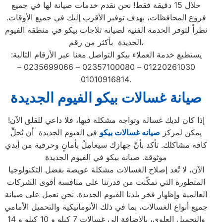
خلال 15 دقيقة فقط! نحن نقدم خدمات صيانة لها في جميع
فروع المحافظات، بهدف توفير الأقرب إليك في جميع الأوقات.
نظراً لتوفر الخدمة الفنية لصيانة ثلاجات بيكو في منطقة الفيوم
الجديدة بأكثر من رقم،
يستطيع خدمة العملاء بيكو التواصل معنا عبر الأرقام التالية:
01220261030 – 02357100080 – 0235699066 –
01010916814.
صيانة غسالات بيكو الفيوم الجديدة
إذا كان لديك غسالة وتواجه مشكلة فيها، فلا داعي للقلق الآن!
يمكن لمركز
صيانه غسالات بيكو
في الفيوم الجديدة أن يُحلِّ
كافة مشاكلك. تأكد بأنَّ جهازك سيعامِلُ بأمانٍ وحرفية من أيدي
موثوقة. صيانه بيكو في الفيوم الجديدة
الآن، لا تُعد إصلاح الغسالات مشكلة عويصة بفضل التكنولوجيا
المتطورة التي تمكّنت من قدرتنا على منافسة أقوى الشركات
العالمية وإظهار فخر بلدنا الفيوم الجديدة. نحن نعمل على صيانة
جميع أنواع الغسالات، بما في ذلك الأتوماتيكية والتحميل الأمامي
والتحميل العلوي، بالإضافة إلى غسالات 7 كيلو و 10 كيلو و 14