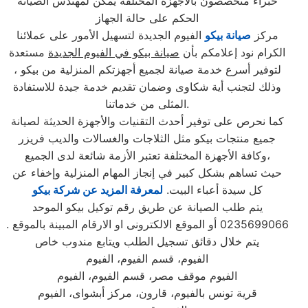
خبراء متخصصون بالاجهزة المختلفة يمكن لمهندس الصيانة
الحكم على حالة الجهاز
مركز
صيانة بيكو
الفيوم الجديدة لتسهيل الأمور على عملائنا
الكرام نود إعلامكم بأن
صيانة بيكو في الفيوم الجديدة
مستعدة
لتوفير أسرع خدمة صيانة لجميع أجهزتكم المنزلية من بيكو ،
وذلك لتجنب أية شكاوى وضمان تقديم خدمة جيدة للاستفادة
المثلى من خدماتنا.
كما نحرص على توفير أحدث التقنيات والأجهزة الحديثة لصيانة
جميع منتجات بيكو مثل الثلاجات والغسالات والديب فریزر
وكافة الأجهزة المختلفة تعتبر الأزمة شائعة لدى الجميع،
حيث تساهم بشكل كبير في إنجاز المهام المنزلية وإخفاء عن
كل سيدة أعباء البيت.
لمعرفة المزيد عن شركة بيكو
يتم طلب الصيانة عن طريق رقم توكيل بيكو الموحد
0235699066 أو الموقع الالكترونى او الارقام المبينة بالموقع .
يتم خلال دقائق تسجيل الطلب ويتابع مندوب خاص
الفيوم، قسم الفيوم، الفيوم
الفيوم موقف مصر، قسم الفيوم، الفيوم
قرية تونس بالفيوم، قارون، مركز أبشواى، الفيوم