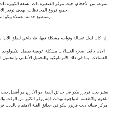
جميع فروع المحافظات، بهدف توفير الأقرب إليك في جميع الأوقات. نظراً لتوفر الخدمة الفنية لصيانة ثلاجات بيكو في منطقة حدائق القبة بأكثر من رقم،
يستطيع خدمة العملاء بيكو التواصل معنا عبر الأرقام التالية: 01220261030 – 02357100080 – 0235699066 – 01010916814.
إذا كان لديك غسالة وتواجه مشكلة فيها، فلا داعي للقلق الآن!
الآن، لا تُعد إصلاح الغسالات مشكلة عويصة بفضل التكنولوجيا 
يعتبر ديب فريزر بيكو في حدائق القبة ذو الأدراج هو أفضل ديب فر
اللحوم والأطعمة الدواجنية وبذلك فإنه يوفر الكثير من الوقت وال
مركز صيانه ديب فريزر بيكو في حدائق القبة الاهتمام بالديب 