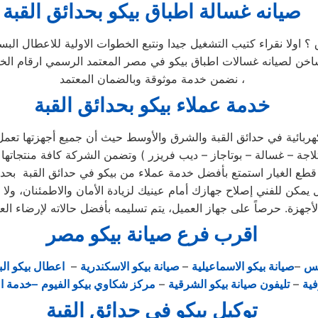
صيانه غسالة اطباق بيكو بحدائق القبة
 ؟ اولا نقراء كتيب التشغيل جيدا ونتبع الخطوات الاولية للاعطال ا
لساخن لصيانه غسالات اطباق بيكو في مصر المعتمد الرسمي ارقام ا
نضمن خدمة موثوقة وبالضمان المعتمد ،
خدمة عملاء بيكو بحدائق القبة
هربائية في حدائق القبة والشرق والأوسط حيث أن جميع أجهزتها تعمل 
ركز الصيانة الرئيسي وخصم 25٪ علي جميع قطع الغيار استمتع بأفضل خدمة عملاء من بيكو ف
يمكن للفني إصلاح جهازك أمام عينيك لزيادة الأمان والاطمئنان، ولا
اقرب فرع صيانة بيكو مصر
يس
–
صيانة بيكو الاسماعيلية
–
صيانة بيكو الاسكندرية
–
اعطال بيكو الب
فية
–
تليفون صيانة بيكو الشرقية
–
مركز شكاوي بيكو الفيوم
–خدمة ا
توكيل بيكو في حدائق القبة