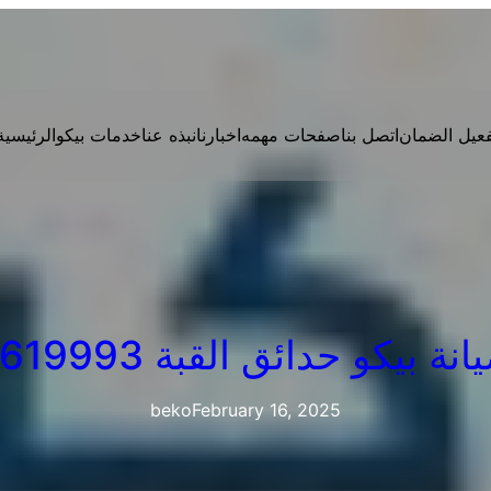
فعيل الضمان
اتصل بنا
صفحات مهمه
اخبارنا
نبذه عنا
خدمات بيكو
الرئيسية
 بيكو حدائق القبة 01207619993
beko
February 16, 2025