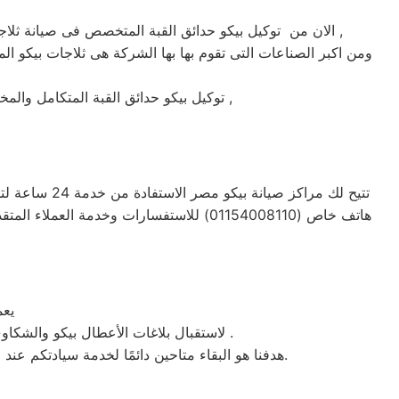
الان من توكيل بيكو حدائق القبة المتخصص فى صيانة ثلاجات وغسالات فى حدائق القبة حيث تعتبر شركة بيكو بحدائق القبة من اكبر الشركات فى حدائق القبة فى صيانة الاجهزة الكهربائيه ,
ومن اكبر الصناعات التى تقوم بها بها الشركة هى ثلاجات بيكو الم
توكيل بيكو حدائق القبة المتكامل والمخصص فى صيانة واصلاح الاجهزة المنزليه المعتمدة ماركة بيكو على يد خبراء الصيانة المعتمدين للماركات العالمية ,
تتيح لك مراك
هاتف خاص (01154008110) للاستفسارات وخ
يعمل 
، لاستقبال بلاغات الأعطال بيكو والشكاوى في حدائق القبة . من الساعة السابعة صباحاً حتى العاشرة مساءً بتوقيت حدائق القبة في منطقة حدائق القبة .
هدفنا هو البقاء متاحين دائمًا لخدمة سيادتكم عند الاتصال برقم خدمة بيكو الموحَّد، وهو 01154008110. نحن نؤدي صيانة لأي جهاز من جهزة بيكو في حدائق القبة بحضرتكم.