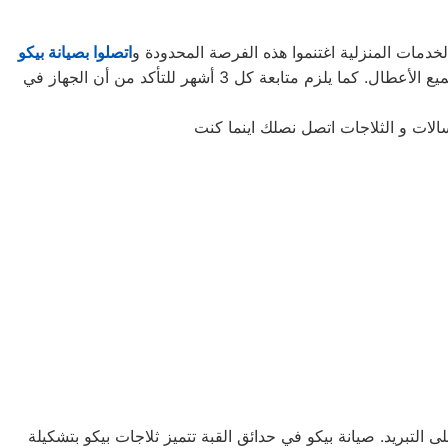
خدمات المنزلية اغتنموا هذه الفرصة المحدودة و
اتصلوا بصيانة بيكو
لتأخذوا حقكُم في عروض صيانة الأجهزة المنزلية قبل افتراقهُ منَّا! ستحتاجون إلى كل ما تطلبونه من صيانة وتجديد الجهاز، وإصلاح جميع الأعطال. كما يلزم متابعة كل 3 أشهر للتأكد من أن الجهاز في
الات و الثلاجات اتصل نصلك اينما كنت
ى التبريد. صيانة بيكو في حدائق القبة تتميز ثلاجات بيكو بتشكيلة