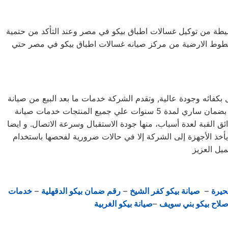
لبسيطة من توكيل غسالات اطباق بيكو في مصر وعند التأكد من حتمية
لخطوط الارضية من مركز صيانه غسالات اطباق بيكو في مصر حتي
بكفائه وجودة عالية, وتقدم الشركة خدمات ما بعد البيع من صيانة
دورية علي كافة الاجهزة لضمان سلامة أجهزتك سواء كانت ( ثلاجة – غسالة – بوتاجاز – ديب فريزر ) وتضمن الشركة كافة منتجاتها بضمان ساري لمدة 5 سنوات علي جميع المنتجات خدمات صيانة
ي حدائق القبة بحدائق القبة لعدة أسباب، منها جودة الاستقبال وسرعة الاتصال. و ايضا
 يأخذ الأجهزة إلى الشركة إلا في حالات ضرورية لفحصها باستخدام
حيرة
–
صيانة بيكو كفر الشيخ
–
رقم ضمان بيكو الدقهلية
–
خدمات
صلاح بيكو بني سويف
–
صيانة بيكو الغربية