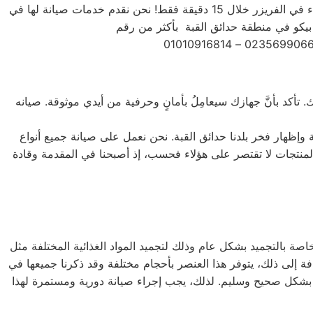
متنوعة من الأحجام، حيث تتوفر الصغيرة ذات السعة الكبيرة ذات السعة الأكبر لتلبية جميع احتياجات المستخدم . يمكنك تجميد أي شيء في الفريزر خلال 15 دقيقة فقط! نحن نقدم خدمات صيانة لها في
 تأكد بأنَّ جهازك سيعامِلُ بأمانٍ وحرفية من أيدي موثوقة. صيانه
وإظهار فخر بلدنا حدائق القبة. نحن نعمل على صيانة جميع أنواع
يل الأمامي والتحميل العلوي، بالإضافة إلى غسالات 7 كيلو و 10 كيلو و 14 كيلو. جميع أنواع المنتجات لا تقتصر على هؤلاء فحسب، إذ أصبحنا في المقدمة وقادة
اصة بالتجميد بشكل عام وذلك لتجميد المواد الغذائية المختلفة مثل
افة إلى ذلك، يتوفر هذا العنصر بأحجام مختلفة وقد ذكرنا جميعها في
ه بشكل صحيح وسليم. لذلك، يجب إجراء صيانة دورية ومستمرة لهذا