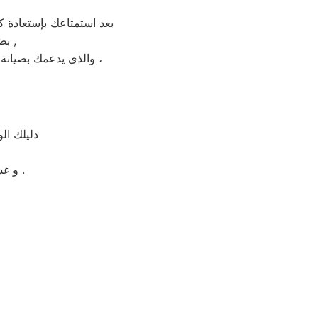
بعد استمتاعك بإستعادة ك
بضمان شامل فترة عام , الضمان الذى يدعمك بالثقة فى جودة خدمة المختص ,
والذى يدعمك بصيانة مجانيه من قبل المختص خلال فترة الضمان مع زيارة بعد فترة للتأكد من سلامه وكفائة الجهاز ،
دليلك ال
و غسالات اطباق بيكو مصر و الميكروويف و البوتجازات و الديب فريزر المبردات .