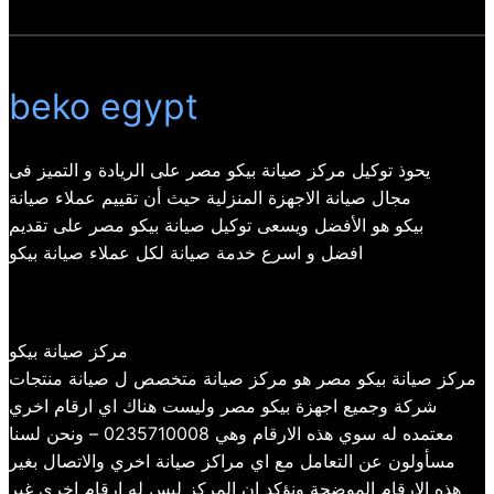
beko egypt
يحوذ توكيل مركز صيانة بيكو مصر على الريادة و التميز فى
مجال صيانة الاجهزة المنزلية حيث أن تقييم عملاء صيانة
بيكو هو الأفضل ويسعى توكيل صيانة بيكو مصر على تقديم
افضل و اسرع خدمة صيانة لكل عملاء صيانة بيكو
مركز صيانة بيكو
مركز صيانة بيكو مصر هو مركز صيانة متخصص ل صيانة منتجات
شركة وجميع اجهزة بيكو مصر وليست هناك اي ارقام اخري
معتمده له سوي هذه الارقام وهي 0235710008 – ونحن لسنا
مسأولون عن التعامل مع اي مراكز صيانة اخري والاتصال بغير
هذه الارقام الموضحة ونؤكد ان المركز ليس له ارقام اخري غير