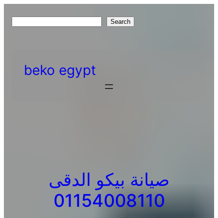
Skip
to
S
Search
content
e
a
r
beko egypt
c
h
صيانة بيكو الدقى
01154008110