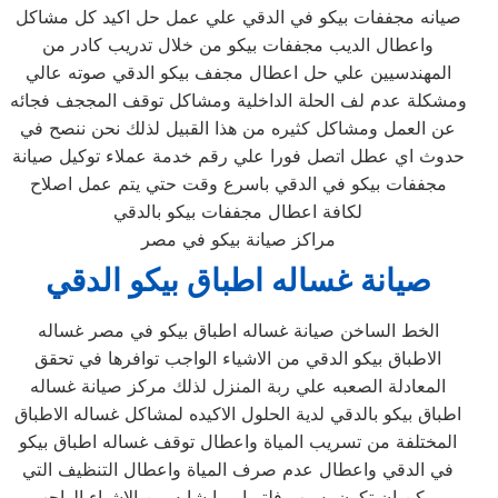
صيانه مجففات بيكو في الدقي علي عمل حل اكيد كل مشاكل
واعطال الديب مجففات بيكو من خلال تدريب كادر من
المهندسيين علي حل اعطال مجفف بيكو الدقي صوته عالي
ومشكلة عدم لف الحلة الداخلية ومشاكل توقف المججف فجائه
عن العمل ومشاكل كثيره من هذا القبيل لذلك نحن ننصح في
حدوث اي عطل اتصل فورا علي رقم خدمة عملاء توكيل صيانة
مجففات بيكو في الدقي باسرع وقت حتي يتم عمل اصلاح
لكافة اعطال مجففات بيكو بالدقي
مراكز صيانة بيكو في مصر
صيانة غساله اطباق بيكو
الدقي
الخط الساخن صيانة غساله اطباق بيكو في مصر غساله
الاطباق بيكو الدقي من الاشياء الواجب توافرها في تحقق
المعادلة الصعبه علي ربة المنزل لذلك مركز صيانة غساله
اطباق بيكو بالدقي لدية الحلول الاكيده لمشاكل غساله الاطباق
المختلفة من تسريب المياة واعطال توقف غساله اطباق بيكو
في الدقي واعطال عدم صرف المياة واعطال التنظيف التي
ممكن ان تكون بسبب فلتر او ما شابه من الاشياء الواجب