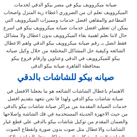
صيانة ميكروويف بيكو في مصر بيكو الدقي لخدمات
الميكروويف تعلم ان من الضروري اعطاء ربة المنزل واصحاب
المطاعم والمقاهي افضل خدمات ومميزات الميكروويف التي
يمكن ان تعطي افضل خدمات صيانة ميكروويف بيكو في اسرع
حال لاننا نعلم اهمية بقاء الميكروويف بدون اعطال ولا مشاكل
فقط اتصل بـ رقم صيانة ميكروويف بيكو الدقي واهم الاعطال
الشائعه وكيفية حل المشاكل المختلفة من خلال وكيل صيانه
بيكو للميكروويف في الدقي وعناوين وارقام فروع بيكو
بمحافظة القاهرة صيانة بيكو الدقى
صيانه
بيكو للشاشات ب
الدقي
الاهتمام باعطال الشاشات الشائعه هو ما يجعلنا الافضل في
صيانة شاشات بيكو الدقي ولهذا فا نحن نتعهد بتقديم افضل
خدمات الصيانة المقدمة من مراكز صيانة شاشات بيكو بالدقي
من حيث الاجهزة الحديثة المستخدمة في فك الشاشة واصلاحها
والضمان المقدم من توكيل شاشات بيكو بالدقي علي قطع غيار
الشاشات والاعطال مثل صوت بدون صورة وانقطاع الصوت
والشاشة لا تعمل بشكل نهائي ومشاكل مدخل الشاشة والكثير