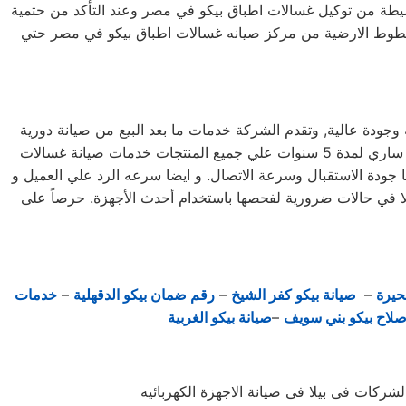
لبسيطة من توكيل غسالات اطباق بيكو في مصر وعند التأكد من حتمية
لخطوط الارضية من مركز صيانه غسالات اطباق بيكو في مصر حتي
وجودة عالية, وتقدم الشركة خدمات ما بعد البيع من صيانة دورية
علي كافة الاجهزة لضمان سلامة أجهزتك سواء كانت ( ثلاجة – غسالة – بوتاجاز – ديب فريزر ) وتضمن الشركة كافة منتجاتها بضمان ساري لمدة 5 سنوات علي جميع المنتجات خدمات صيانة غسالات
لعدة أسباب، منها جودة الاستقبال وسرعة الاتصال. و ايضا سرعه الرد علي العميل و
 إلا في حالات ضرورية لفحصها باستخدام أحدث الأجهزة. حرصاً على
حيرة
–
صيانة بيكو كفر الشيخ
–
رقم ضمان بيكو الدقهلية
–
خدمات
صلاح بيكو بني سويف
–
صيانة بيكو الغربية