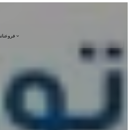
فروعنا
ت
م