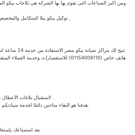
ومن اكبر الصناعات التى تقوم بها بها الشركة هى ثلاجات بيكو الم
توكيل بيكو بيلا المتكامل والمخصص فى صيانة واصلاح الاجهزة المنزليه المعتمدة ماركة بيكو على يد خبراء الصيانة المعتمدين للماركات العالمية ,
تتيح لك مراك
هاتف خاص (01154008110) للاستفسارات وخ
، لاستقبال بلاغات الأعطال بيكو والشكاوى في بيلا . من الساعة السابعة صباحاً حتى العاشرة مساءً بتوقيت بيلا في منطقة بيلا .
هدفنا هو البقاء متاحين دائمًا لخدمة سيادتكم عند الاتصال برقم خدمة بيكو الموحَّد، وهو 01154008110. نحن نؤدي صيانة لأي جهاز من جهزة بيكو في بيلا بحضرتكم.
بعد استمتاعك بإستعا