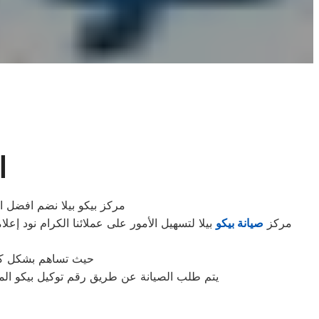
ا
مركز بيكو بيلا نضم افضل ال
مركز
صيانة بيكو
بيلا لتسهيل الأمور على عملائنا الكرام نود إعل
حيث تساهم بشكل كبير
يتم طلب الصيانة عن طريق رقم توكيل بيكو الموحد 0235699066 أو الموقع الالكترونى او الارقام المبينة بالموقع . يتم خلال دقائق تسجيل الطلب وي