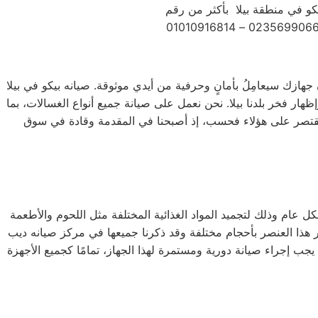
َّ جهازك سيعامِلُ بأمانٍ وحرفية من أيدي موثوقة. صيانه بيكو في بيلا
هار فخر بلدنا بيلا. نحن نعمل على صيانة جميع أنواع الغسالات، بما
ضافة إلى غسالات 7 كيلو و 10 كيلو و 14 كيلو. جميع أنواع المنتجات لا تقتصر على هؤلاء فحسب، إذ أصبحنا في المقدمة وقادة في سوق
كل عام وذلك لتجميد المواد الغذائية المختلفة مثل اللحوم والأطعمة
فر هذا العنصر بأحجام مختلفة وقد ذكرنا جميعها في مركز صيانه ديب
جب إجراء صيانة دورية ومستمرة لهذا الجهاز، تمامًا كجميع الأجهزة