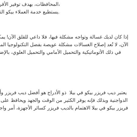
المحافظات، بهدف توفير الأقرب إليك في جميع الأوقات. نظراً لتوفر الخدمة الفنية لصيانة ثلاجات بيكو في منطقة بيلا بأكثر من رقم،
يستطيع خدمة العملاء بيكو التواصل معنا عبر الأرقام التالية: 01220261030 – 02357100080 – 0235699066 – 01010916814.
إذا كان لديك غسالة وتواجه مشكلة فيها، فلا داعي للقلق الآن! ي
الآن، لا تُعد إصلاح الغسالات مشكلة عويصة بفضل التكنولوجيا الم
يعتبر ديب فريزر بيكو في بيلا ذو الأدراج هو أفضل ديب فريزر وأك
الدواجنية وبذلك فإنه يوفر الكثير من الوقت والجهد ويحافظ على 
فريزر بيكو في بيلا الاهتمام بالديب فريزر كسائر الأجهزة، أمر 