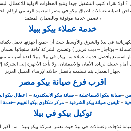
 ؟ اولا نقراء كتيب التشغيل جيدا ونتبع الخطوات الاولية للاعطال ا
لساخن لصيانه غسالات اطباق بيكو في مصر المعتمد الرسمي ارقام ا
نضمن خدمة موثوقة وبالضمان المعتمد ،
خدمة عملاء بيكو ببيلا
هربائية في بيلا والشرق والأوسط حيث أن جميع أجهزتها تعمل بكفائه 
يسي وخصم 25٪ علي جميع قطع الغيار استمتع بأفضل خدمة عملاء من بيكو في بيلا ببيلا 
أمام عينيك لزيادة الأمان والاطمئنان، ولا يأخذ الأجهزة إلى الشركة
جهاز العميل، يتم تسليمه بأفضل حالاته لإرضاء العميل العزيز.
اقرب فرع صيانة بيكو مصر
يس
–
صيانة بيكو الاسماعيلية
–
صيانة بيكو الاسكندرية
–
اعطال بيكو الب
فية
–
تليفون صيانة بيكو الشرقية
–
مركز شكاوي بيكو الفيوم
–خدمة ا
توكيل بيكو في بيلا