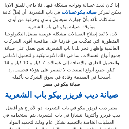
إذا كان لديك غسالة وتواجه مشكلة فيها، فلا داعي للقلق الآن!
يمكن لمركز
صيانه بيكو غسالات
في باب الشعرية أن يُحلِّ كافة
مشاكلك. تأكد بأنَّ جهازك سيعامِلُ بأمانٍ وحرفية من أيدي
موثوقة. صيانه بيكو في باب الشعرية
الآن، لا تُعد إصلاح الغسالات مشكلة عويصة بفضل التكنولوجيا
المتطورة التي تمكّنت من قدرتنا على منافسة أقوى الشركات
العالمية وإظهار فخر بلدنا باب الشعرية. نحن نعمل على صيانة
جميع أنواع الغسالات، بما في ذلك الأتوماتيكية والتحميل الأمامي
والتحميل العلوي، بالإضافة إلى غسالات 7 كيلو و 10 كيلو و 14
كيلو. جميع أنواع المنتجات لا تقتصر على هؤلاء فحسب، إذ
أصبحنا في المقدمة وقادة في سوق الشركات بأكمله.
صيانة بيكو في مصر
صيانة ديب فريزر بيكو باب الشعرية
يعتبر ديب فريزر بيكو في باب الشعرية ذو الأدراج هو أفضل
ديب فريزر وأكثرها انتشارًا في باب الشعرية. يتم استخدامه في
العمليات الخاصة بالتجميد بشكل عام وذلك لتجميد المواد