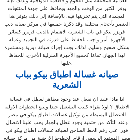
الغذائية المختلفة مثل اللحوم والأطعمة الدواجنية وبذلك فإنه
يوفر الكثير من الوقت والجهد ويحافظ على جودة المنتجات
المجمدة التي يتم تخزينها فيه. بالإضافة إلى ذلك، يتوفر هذا
العنصر بأحجام مختلفة وقد ذكرنا جميعها في مركز صيانه ديب
فريزر بيكو في باب الشعرية الاهتمام بالديب فريزر كسائر
الأجهزة، أمر واجب للحفاظ على قدرته في التجميد وعمله
بشكل صحيح وسليم. لذلك، يجب إجراء صيانة دورية ومستمرة
لهذا الجهاز، تمامًا كجميع الأجهزة المنزلية الأخرى، للحفاظ
عليها.
صيانه غسالة اطباق بيكو بباب
الشعرية
اذا ماذا علينا ان نفعل عند وجود مظاهر لعطل في غسالة
الاطباق ؟ اولا نقراء كتيب التشغيل جيدا ونتبع الخطوات الاولية
للاعطال البسيطة من توكيل غسالات اطباق بيكو في مصر
وعند التأكد من حتمية وجود عطل بالجهاز يجب علينا الاتصال
فورا علي رقم الخط الساخن لصيانه غسالات اطباق بيكو في
مصر المعتمد الرسمي ارقام الخطوط الارضية من مركز صيانه