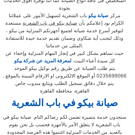
المتخصص فى كافة انواع الصيانة كما اننا نوفرة اقوى الخدمات
بجودة
مركز
صيانة بيكو
باب الشعرية لتسهيل الأمور على عملائنا
الكرام نود إعلامكم بأن
صيانة بيكو في باب الشعرية
مستعدة
لتوفير أسرع خدمة صيانة لجميع أجهزتكم المنزلية من بيكو ،
وذلك لتجنب أية شكاوى وضمان تقديم خدمة جيدة للاستفادة
المثلى من خدماتنا.
حيث تساهم بشكل كبير في إنجاز المهام المنزلية وإخفاء عن
كل سيدة أعباء البيت.
لمعرفة المزيد عن شركة بيكو
يتم طلب الصيانة عن طريق رقم توكيل بيكو الموحد
0235699066 أو الموقع الالكترونى او الارقام المبينة بالموقع .
يتم خلال دقائق تسجيل الطلب ويتابع مندوب خاص
القاهرة، محافظة القاهرة
صيانة بيكو في باب الشعرية
ستجدون خدمة متميزة تضمن لكم رضاكم التام. صيانة بيكو في
باب الشعرية لا يتعلق الأمر بالأجهزة فحسب بل نحن نقوم
بالعديد من الخدمات المنزلية اغتنموا هذه الفرصة المحدودة