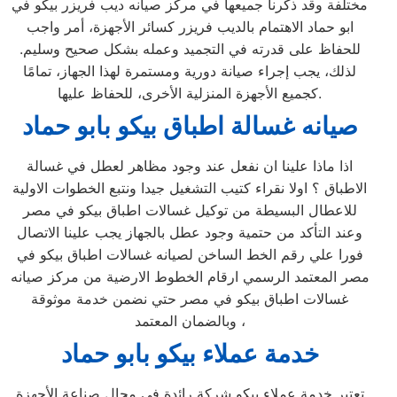
مختلفة وقد ذكرنا جميعها في مركز صيانه ديب فريزر بيكو في
ابو حماد الاهتمام بالديب فريزر كسائر الأجهزة، أمر واجب
للحفاظ على قدرته في التجميد وعمله بشكل صحيح وسليم.
لذلك، يجب إجراء صيانة دورية ومستمرة لهذا الجهاز، تمامًا
كجميع الأجهزة المنزلية الأخرى، للحفاظ عليها.
صيانه غسالة اطباق بيكو بابو حماد
اذا ماذا علينا ان نفعل عند وجود مظاهر لعطل في غسالة
الاطباق ؟ اولا نقراء كتيب التشغيل جيدا ونتبع الخطوات الاولية
للاعطال البسيطة من توكيل غسالات اطباق بيكو في مصر
وعند التأكد من حتمية وجود عطل بالجهاز يجب علينا الاتصال
فورا علي رقم الخط الساخن لصيانه غسالات اطباق بيكو في
مصر المعتمد الرسمي ارقام الخطوط الارضية من مركز صيانه
غسالات اطباق بيكو في مصر حتي نضمن خدمة موثوقة
وبالضمان المعتمد ،
خدمة عملاء بيكو بابو حماد
تعتبر خدمة عملاء بيكو شركة رائدة في مجال صناعة الأجهزة