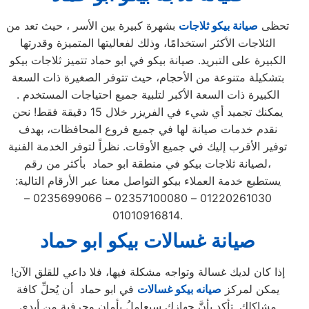
تحظى
صيانة بيكو ثلاجات
بشهرة كبيرة بين الأسر ، حيث تعد من
الثلاجات الأكثر استخدامًا، وذلك لفعاليتها المتميزة وقدرتها
الكبيرة على التبريد. صيانة بيكو في ابو حماد تتميز ثلاجات بيكو
بتشكيلة متنوعة من الأحجام، حيث تتوفر الصغيرة ذات السعة
الكبيرة ذات السعة الأكبر لتلبية جميع احتياجات المستخدم .
يمكنك تجميد أي شيء في الفريزر خلال 15 دقيقة فقط! نحن
نقدم خدمات صيانة لها في جميع فروع المحافظات، بهدف
توفير الأقرب إليك في جميع الأوقات. نظراً لتوفر الخدمة الفنية
لصيانة ثلاجات بيكو في منطقة ابو حماد بأكثر من رقم،
يستطيع خدمة العملاء بيكو التواصل معنا عبر الأرقام التالية:
01220261030 – 02357100080 – 0235699066 –
01010916814.
صيانة غسالات بيكو ابو حماد
إذا كان لديك غسالة وتواجه مشكلة فيها، فلا داعي للقلق الآن!
يمكن لمركز
صيانه بيكو غسالات
في ابو حماد أن يُحلِّ كافة
مشاكلك. تأكد بأنَّ جهازك سيعامِلُ بأمانٍ وحرفية من أيدي