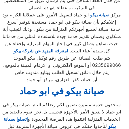
من خلال الخط الساخن حتي يتم ارسال فريق من المتخصصين
في التركيب واعطاء شهادة الضمان
مركز
صيانة بيكو
ابو حماد لتسهيل الأمور على عملائنا الكرام نود
إعلامكم بأن
صيانة بيكو في ابو حماد
مستعدة لتوفير أسرع
خدمة صيانة لجميع أجهزتكم المنزلية من بيكو ، وذلك لتجنب أية
شكاوى وضمان تقديم خدمة جيدة للاستفادة المثلى من خدماتنا.
حيث تساهم بشكل كبير في إنجاز المهام المنزلية وإخفاء عن
كل سيدة أعباء البيت.
لمعرفة المزيد عن شركة بيكو
يتم طلب الصيانة عن طريق رقم توكيل بيكو الموحد
0235699066 أو الموقع الالكترونى او الارقام المبينة بالموقع .
يتم خلال دقائق تسجيل الطلب ويتابع مندوب خاص
أبو حماد، كفر العزازي، مركز أبو حماد
صيانة بيكو في ابو حماد
ستجدون خدمة متميزة تضمن لكم رضاكم التام. صيانة بيكو في
ابو حماد لا يتعلق الأمر بالأجهزة فحسب بل نحن نقوم بالعديد من
الخدمات المنزلية اغتنموا هذه الفرصة المحدودة و
اتصلوا بصيانة
بيكو
لتأخذوا حقكُم في عروض صيانة الأجهزة المنزلية قبل