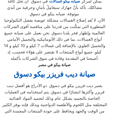
يمكن لمركز
صيانه بيكو غسالات
في دسوق أن يُحلِّ كافة
مشاكلك. تأكد بأنَّ جهازك سيعامِلُ بأمانٍ وحرفية من أيدي
موثوقة. صيانه بيكو في دسوق
الآن، لا تُعد إصلاح الغسالات مشكلة عويصة بفضل التكنولوجيا
المتطورة التي تمكّنت من قدرتنا على منافسة أقوى الشركات
العالمية وإظهار فخر بلدنا دسوق. نحن نعمل على صيانة جميع
أنواع الغسالات، بما في ذلك الأتوماتيكية والتحميل الأمامي
والتحميل العلوي، بالإضافة إلى غسالات 7 كيلو و 10 كيلو و 14
كيلو. جميع أنواع المنتجات لا تقتصر على هؤلاء فحسب، إذ
أصبحنا في المقدمة وقادة في سوق الشركات بأكمله.
صيانة بيكو في مصر
صيانة ديب فريزر بيكو دسوق
يعتبر ديب فريزر بيكو في دسوق ذو الأدراج هو أفضل ديب
فريزر وأكثرها انتشارًا في دسوق. يتم استخدامه في العمليات
الخاصة بالتجميد بشكل عام وذلك لتجميد المواد الغذائية
المختلفة مثل اللحوم والأطعمة الدواجنية وبذلك فإنه يوفر الكثير
من الوقت والجهد ويحافظ على جودة المنتجات المجمدة التي