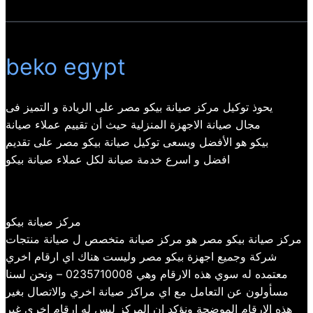
beko egypt
يحوذ توكيل مركز صيانة بيكو مصر على الريادة و التميز فى
مجال صيانة الاجهزة المنزلية حيث أن تقييم عملاء صيانة
بيكو هو الأفضل ويسعى توكيل صيانة بيكو مصر على تقديم
افضل و اسرع خدمة صيانة لكل عملاء صيانة بيكو
مركز صيانة بيكو
مركز صيانة بيكو مصر هو مركز صيانة متخصص ل صيانة منتجات
شركة وجميع اجهزة بيكو مصر وليست هناك اي ارقام اخري
معتمده له سوي هذه الارقام وهي 0235710008 – ونحن لسنا
مسأولون عن التعامل مع اي مراكز صيانة اخري والاتصال بغير
هذه الارقام الموضحة ونؤكد ان المركز ليس له ارقام اخري غير