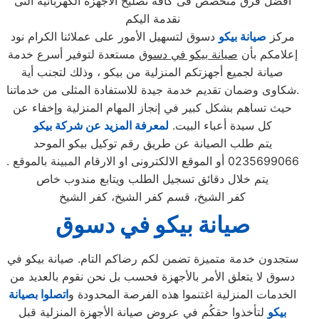
افضل فرق متخصص فى كافة تصليح الاجهزة الكهربائية التى
نقدمة اليكم
مركز
صيانة بيكو
دسوق لتسهيل الأمور على عملائنا الكرام نود
إعلامكم بأن
صيانة بيكو في دسوق
مستعدة لتوفير أسرع خدمة
صيانة لجميع أجهزتكم المنزلية من بيكو ، وذلك لتجنب أية
شكاوى وضمان تقديم خدمة جيدة للاستفادة المثلى من خدماتنا.
حيث تساهم بشكل كبير في إنجاز المهام المنزلية وإخفاء عن
كل سيدة أعباء البيت.
لمعرفة المزيد عن شركة بيكو
يتم طلب الصيانة عن طريق رقم توكيل بيكو الموحد
0235699066 أو الموقع الالكترونى او الارقام المبينة بالموقع .
يتم خلال دقائق تسجيل الطلب ويتابع مندوب خاص
كفر الشيخ، قسم كفر الشيخ، كفر الشيخ
صيانة بيكو في دسوق
ستجدون خدمة متميزة تضمن لكم رضاكم التام. صيانة بيكو في
دسوق لا يتعلق الأمر بالأجهزة فحسب بل نحن نقوم بالعديد من
الخدمات المنزلية اغتنموا هذه الفرصة المحدودة و
اتصلوا بصيانة
بيكو
لتأخذوا حقكُم في عروض صيانة الأجهزة المنزلية قبل