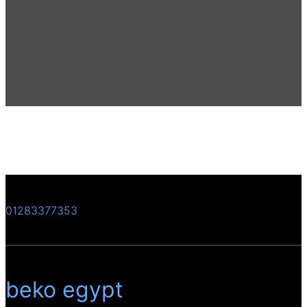
01283377353
beko egypt