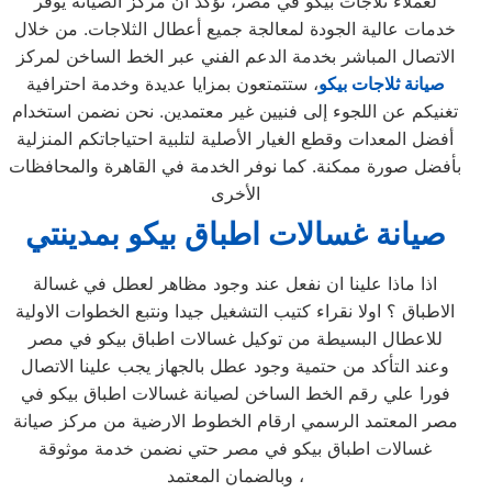
لعملاء ثلاجات بيكو في مصر، نؤكد أن مركز الصيانة يوفر
خدمات عالية الجودة لمعالجة جميع أعطال الثلاجات. من خلال
الاتصال المباشر بخدمة الدعم الفني عبر الخط الساخن لمركز
صيانة
ثلاجات بيكو
، ستتمتعون بمزايا عديدة وخدمة احترافية
تغنيكم عن اللجوء إلى فنيين غير معتمدين. نحن نضمن استخدام
أفضل المعدات وقطع الغيار الأصلية لتلبية احتياجاتكم المنزلية
بأفضل صورة ممكنة. كما نوفر الخدمة في القاهرة والمحافظات
الأخرى
صيانة غسالات اطباق بيكو بمدينتي
اذا ماذا علينا ان نفعل عند وجود مظاهر لعطل في غسالة
الاطباق ؟ اولا نقراء كتيب التشغيل جيدا ونتبع الخطوات الاولية
للاعطال البسيطة من توكيل غسالات اطباق بيكو في مصر
وعند التأكد من حتمية وجود عطل بالجهاز يجب علينا الاتصال
فورا علي رقم الخط الساخن لصيانة غسالات اطباق بيكو في
مصر المعتمد الرسمي ارقام الخطوط الارضية من مركز صيانة
غسالات اطباق بيكو في مصر حتي نضمن خدمة موثوقة
وبالضمان المعتمد ،