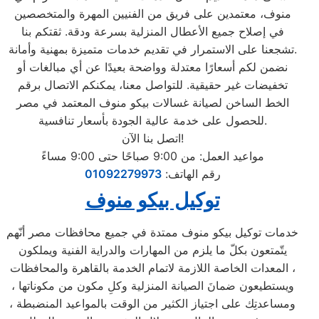
منوف، معتمدين على فريق من الفنيين المهرة والمتخصصين
في إصلاح جميع الأعطال المنزلية بسرعة ودقة. ثقتكم بنا
تشجعنا على الاستمرار في تقديم خدمات متميزة بمهنية وأمانة.
نضمن لكم أسعارًا معتدلة وواضحة بعيدًا عن أي مبالغات أو
تخفيضات غير حقيقية. للتواصل معنا، يمكنكم الاتصال برقم
الخط الساخن لصيانة غسالات بيكو منوف المعتمد في مصر
للحصول على خدمة عالية الجودة بأسعار تنافسية.
اتصل بنا الآن!
مواعيد العمل: من 9:00 صباحًا حتى 9:00 مساءً
رقم الهاتف:
01092279973
توكيل بيكو منوف
خدمات توكيل بيكو منوف ممتدة في جميع محافظات مصر أنّهم
يتّمتعون بكلّ ما يلزم من المهارات والدراية الفنية ويملكون
المعدات الخاصة اللازمة لاتمام الخدمة بالقاهرة والمحافظات ،
ويستطيعون ضمانَ الصيانة المنزلية وكلِ مكون من مكوناتها ،
ومساعدتِك على اجتياز الكثير من الوقت بالمواعيد المنضبطة ،