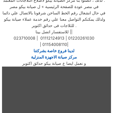
. لذلك ، اتصلوا بنا مركز الصيانة بيكو لاصلاح الثلاجاتات المعتمد
في مصر عودة للصفحة الرئيسية » ل صيانة بيكو مصر
في حال انشغال رقم الخط الساخن شرفونا بالاتصال علي دائما
ولذلك يمكنكم التواصل معنا علي رقم خدمة عملاء صيانة بيكو
للثلاجات فى حدائق اكتوبر .
للاستفسار اتصل بينا ||
023710008 | 01112124913 | 01220261030
| 01154008110|
لدينا فروع خاصة بشركتنا
مركز صيانة الاجهزة المنزلية
و نعمل ايضا ع صيانة بيكو حدائق اكتوبر