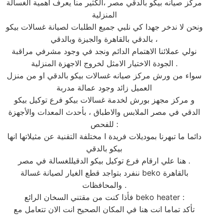
مركز صيانه بيكو بالدقي مصر ،الكثير منا يعرف اهمية الغسالة
المنزلية
ونحن لا ندخر جهدا كي نلبي جميع الطلبات لصيانة غسالات بيكو
بالدقي بالقاهرة والجيزة وبالدقي ،
نولي عملائنا الاهتمام الدائم ونجد في وجود مشرفي مراقبة
الجودة الاختيار الامثل لخروج الاجهزة المنزلية .
سواء من ورش مركز صيانه غسالات بيكو بالدقي او من منزل
العميل زائد وجود عمالة مدربة
و مركز مجهز بورش لخدمة غسالات بيكو فرع توكيل بيكو
الدقي في مصر الملابس والاطباق ، بأحدث المعدات والأجهزة
للفحص :
دائما ما تبهرنا بموديلات فريدة ا مختلفة التقنية عن مثيلاتها انها
بيكو بالدقي
هنا علي ارقام فرع توكيل بيكو الدقيللغسالة في مصر .
ننفرد بتواجد قطع الغيار لصيانة غسالة beko بالقاهرة
والمحافظات .
فأذا كنت من مقتني السخان الرائع beko heater :
تأكد تماما انت هنا في المكان الصحيح انت الان تتعامل مع