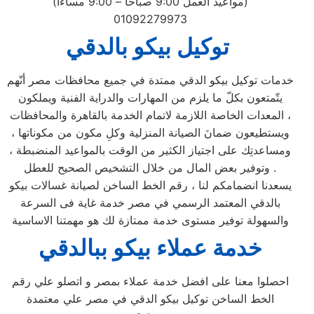
(مواعيد العمل 9:00 صباحا – 9:00 مساءا)
01092279973
توكيل بيكو بالدقي
خدمات توكيل بيكو الدقي ممتدة في جميع محافظات مصر أنّهم
يتّمتعون بكلّ ما يلزم من المهارات والدراية الفنية ويملكون
المعدات الخاصة اللازمة لاتمام الخدمة بالقاهرة والمحافظات ،
ويستطيعون ضمانَ الصيانة المنزلية وكلِ مكون من مكوناتها ،
ومساعدتِك على اجتياز الكثير من الوقت بالمواعيد المنضبطة ،
وتوفير بعض المال من خلال التشخيص الصحيح للعطل .
يسعدنا انضمامكم لنا ، رقم الخط الساخن لصيانة غسالات بيكو
بالدقي المعتمد الرسمي في مصر خدمة غاية فى السرعة
والسهولة توفير مستوى خدمة ممتازة لك هو مهمتنا الاساسية
خدمة عملاء بيكو ببالدقي
احصلوا معنا على افضل خدمة عملاء بمصر و اتصلو علي رقم
الخط الساخن توكيل بيكو الدقي في مصر علي معتمدة