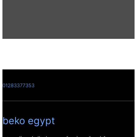
01283377353
beko egypt