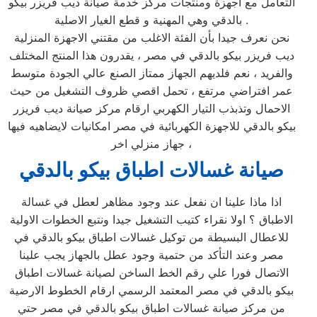
التعامل مع اجهزة ومنتجات مركز خدمة صيانة ديب فريزر بيكو
بالدقي وهي المهنية و قطع الغيار الاصلية .
نحن نعرف جيدا بأن الفئة الاغلب من مقتني الاجهزة المنزلية
ديب فريزر بيكو بالدقي في مصر ، يقدرون هذا المنتج المختلف
والفريد ، نعم فلديهم الجهاز ممتاز الصنع عالي الجودة متوسط
عمر افتراضي مرتفع ، تحمل اقصي ظروف التشغيل من حيث
الاحمال وتذبذب التيار الكهربي ارقام مركز صيانة ديب فريزر
بيكو بالدقي للاجهزة الكهربائية في مصر امكانيات لايضاهيه فيها
جهاز منزلي اخر ،
صيانة غسالات اطباق بيكو بالدقي
اذا ماذا علينا ان نفعل عند وجود مظاهر لعطل في غسالة
الاطباق ؟ اولا نقراء كتيب التشغيل جيدا ونتبع الخطوات الاولية
للاعطال البسيطة من توكيل غسالات اطباق بيكو بالدقي في
مصر وعند التأكد من حتمية وجود عطل بالجهاز يجب علينا
الاتصال فورا علي رقم الخط الساخن لصيانة غسالات اطباق
بيكو بالدقي في مصر المعتمد الرسمي ارقام الخطوط الارضية
من مركز صيانة غسالات اطباق بيكو بالدقي في مصر حتي