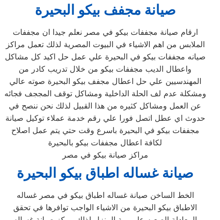
صيانة مجفف بيكو
البحيرة
ارقام صيانة مجففات بيكو في مصر نعلم جيدا ان مجففات
الملابس من اهم الاشياء في البيوت المصرية لذلك تعمل مراكز
صيانه مجففات بيكو في البحيرة علي عمل حل اكيد كل مشاكل
واعطال الديب مجففات بيكو من خلال تدريب كادر من
المهندسيين علي حل اعطال مجفف بيكو البحيرة صوته عالي
ومشكلة عدم لف الحلة الداخلية ومشاكل توقف المججف فجائه
عن العمل ومشاكل كثيره من هذا القبيل لذلك نحن ننصح في
حدوث اي عطل اتصل فورا علي رقم خدمة عملاء توكيل صيانة
مجففات بيكو في البحيرة باسرع وقت حتي يتم عمل اصلاح
لكافة اعطال مجففات بيكو بالبحيرة
مراكز صيانة بيكو في مصر
صيانة غساله اطباق بيكو
البحيرة
الخط الساخن صيانة غساله اطباق بيكو في مصر غساله
الاطباق بيكو البحيرة من الاشياء الواجب توافرها في تحقق
المعادلة الصعبه علي ربة المنزل لذلك مركز صيانة غساله