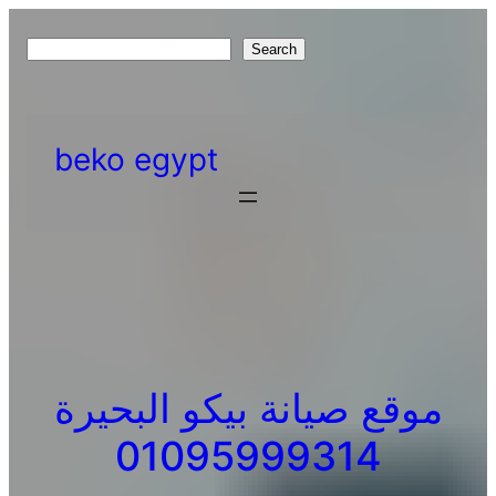
Skip
to
S
Search
content
e
a
r
beko egypt
c
h
موقع صيانة بيكو البحيرة
01095999314