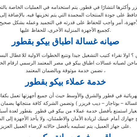
وأكثرها انتشارًا في قطور. يتم استخدامه في العمليات الخاصة بالتجم
حافظ على جودة المنتجات المجمدة التي يتم تخزينها فيه. بالإضافة إل
لأجهزة، أمر واجب للحفاظ على قدرته في التجميد وعمله بشكل صحيح وس
كجميع الأجهزة المنزلية الأخرى، للحفاظ عليها.
صيانه غسالة اطباق بيكو بقطور
 ؟ اولا نقراء كتيب التشغيل جيدا ونتبع الخطوات الاولية للاعطال ا
لساخن لصيانه غسالات اطباق بيكو في مصر المعتمد الرسمي ارقام ا
نضمن خدمة موثوقة وبالضمان المعتمد ،
خدمة عملاء بيكو بقطور
هربائية في قطور والشرق والأوسط حيث أن جميع أجهزتها تعمل بكفائه
لرئيسي وخصم 25٪ علي جميع قطع الغيار استمتع بأفضل خدمة عملاء من بيكو في قطور ب
جهازك أمام عينيك لزيادة الأمان والاطمئنان، ولا يأخذ الأجهزة إلى 
على جهاز العميل، يتم تسليمه بأفضل حالاته لإرضاء العميل العزيز.