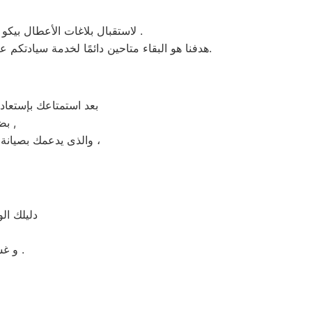
، لاستقبال بلاغات الأعطال بيكو والشكاوى في قطور . من الساعة السابعة صباحاً حتى العاشرة مساءً بتوقيت قطور في منطقة قطور .
هدفنا هو البقاء متاحين دائمًا لخدمة سيادتكم عند الاتصال برقم خدمة بيكو الموحَّد، وهو 01154008110. نحن نؤدي صيانة لأي جهاز من جهزة بيكو في قطور بحضرتكم.
بعد استمتاعك بإستعاد
بضمان شامل فترة عام , الضمان الذى يدعمك بالثقة فى جودة خدمة المختص ,
والذى يدعمك بصيانة مجانيه من قبل المختص خلال فترة الضمان مع زيارة بعد فترة للتأكد من سلامه وكفائة الجهاز ،
دليلك ال
و غسالات اطباق بيكو مصر و الميكروويف و البوتجازات و الديب فريزر المبردات .