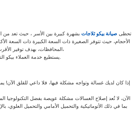
تحظى
صيانة بيكو ثلاجات
بشهرة كبيرة بين الأسر ، حيث تعد من الثل
المحافظات، بهدف توفير الأقرب إليك في جميع الأوقات. نظراً لتوفر الخدمة الفنية لصيانة ثلاجات بيكو في منطقة قطور بأكثر من رقم،
يستطيع خدمة العملاء بيكو التواصل معنا عبر الأرقام التالية: 01220261030 – 02357100080 – 0235699066 – 01010916814.
إذا كان لديك غسالة وتواجه مشكلة فيها، فلا داعي للقلق الآن! ي
الآن، لا تُعد إصلاح الغسالات مشكلة عويصة بفضل التكنولوجيا ا