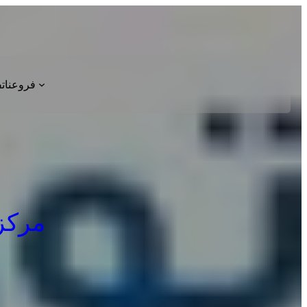
فروعنا
ت
مركز صي