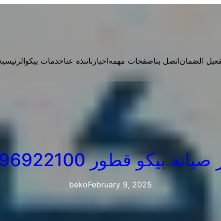
فعيل الضمان
اتصل بنا
صفحات مهمه
اخبارنا
نبذه عنا
خدمات بيكو
الرئيسية
انة بيكو قطور 01096922100
beko
February 9, 2025