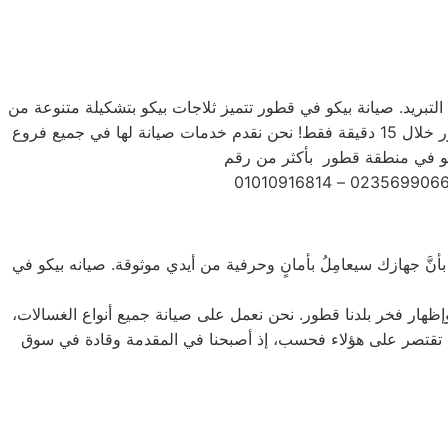
 التبريد. صيانة بيكو في قطور تتميز ثلاجات بيكو بتشكيلة متنوعة من
الأحجام، حيث تتوفر الصغيرة ذات السعة الكبيرة ذات السعة الأكبر لتلبية جميع احتياجات المستخدم . يمكنك تجميد أي شيء في الفريزر خلال 15 دقيقة فقط! نحن نقدم خدمات صيانة لها في جميع فروع
أنَّ جهازك سيعامِلُ بأمانٍ وحرفية من أيدي موثوقة. صيانه بيكو في
إظهار فخر بلدنا قطور. نحن نعمل على صيانة جميع أنواع الغسالات،
، بالإضافة إلى غسالات 7 كيلو و 10 كيلو و 14 كيلو. جميع أنواع المنتجات لا تقتصر على هؤلاء فحسب، إذ أصبحنا في المقدمة وقادة في سوق