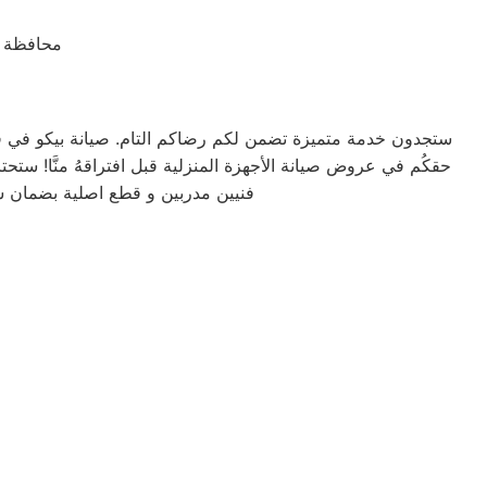
محافظة ا
ستجدون خدمة متميزة تضمن لكم رضاكم التام. صيانة بيكو في قطو
حقكُم في عروض صيانة الأجهزة المنزلية قبل افتراقهُ منَّا! ستحتاجون إلى كل ما 
فنيين مدربين و قطع اصلية بضمان 