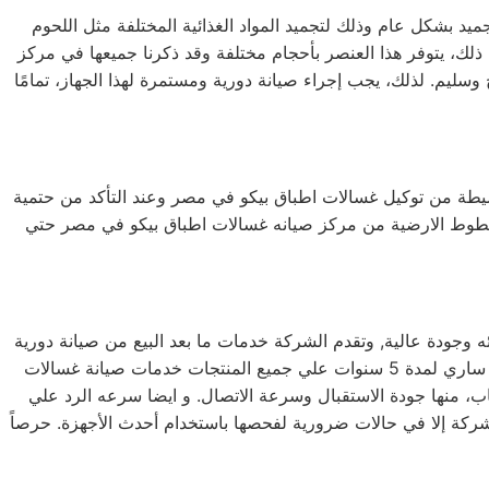
يد بشكل عام وذلك لتجميد المواد الغذائية المختلفة مثل اللحوم
ى ذلك، يتوفر هذا العنصر بأحجام مختلفة وقد ذكرنا جميعها في مركز
ليم. لذلك، يجب إجراء صيانة دورية ومستمرة لهذا الجهاز، تمامًا
لبسيطة من توكيل غسالات اطباق بيكو في مصر وعند التأكد من حتمية
لخطوط الارضية من مركز صيانه غسالات اطباق بيكو في مصر حتي
 وجودة عالية, وتقدم الشركة خدمات ما بعد البيع من صيانة دورية
علي كافة الاجهزة لضمان سلامة أجهزتك سواء كانت ( ثلاجة – غسالة – بوتاجاز – ديب فريزر ) وتضمن الشركة كافة منتجاتها بضمان ساري لمدة 5 سنوات علي جميع المنتجات خدمات صيانة غسالات
قطور لعدة أسباب، منها جودة الاستقبال وسرعة الاتصال. و ايضا سرعه الرد علي
الشركة إلا في حالات ضرورية لفحصها باستخدام أحدث الأجهزة. حرصاً