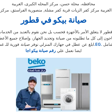
محافظه، محلة حسن، مركز المحله الكبرى، الغربية
لغربية مركز كفر الزيات قرية كفر مشلة, منصورية الفراستق، مركز 
صيانة بيكو في قطور
ر لا يتعلق الأمر بالأجهزة فحسب بل نحن نقوم بالعديد من الخدمات ا
تطلبونه من صيانة وتجديد الجهاز، وإصلاح جميع الأعطال. كما يلزم متابعة كل 3 أشهر للت
شامل
.EG.
ابلغ عن عطل في جهازك المنزلي نوفر
صيانة
فورية للـ غس
ايضا نعمل علي
رقم صيانة بيكو اجا