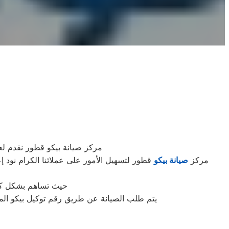
مركز صيانة بيكو قطور نقدم لع
مركز
صيانة بيكو
قطور لتسهيل الأمور على عملائنا الكرام نود إ
حيث تساهم بشكل كبير
يتم طلب الصيانة عن طريق رقم توكيل بيكو الموحد 0235699066 أو الموقع الالكترونى او الارقام المبينة بالموقع . يتم خلال دقائق تسجيل الطلب وي