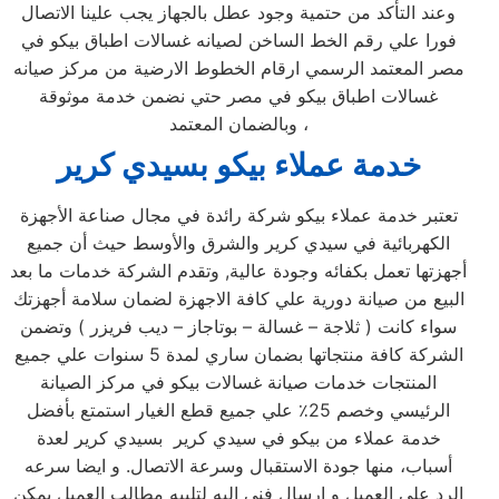
وعند التأكد من حتمية وجود عطل بالجهاز يجب علينا الاتصال
فورا علي رقم الخط الساخن لصيانه غسالات اطباق بيكو في
مصر المعتمد الرسمي ارقام الخطوط الارضية من مركز صيانه
غسالات اطباق بيكو في مصر حتي نضمن خدمة موثوقة
وبالضمان المعتمد ،
خدمة عملاء بيكو بسيدي كرير
تعتبر خدمة عملاء بيكو شركة رائدة في مجال صناعة الأجهزة
الكهربائية في سيدي كرير والشرق والأوسط حيث أن جميع
أجهزتها تعمل بكفائه وجودة عالية, وتقدم الشركة خدمات ما بعد
البيع من صيانة دورية علي كافة الاجهزة لضمان سلامة أجهزتك
سواء كانت ( ثلاجة – غسالة – بوتاجاز – ديب فريزر ) وتضمن
الشركة كافة منتجاتها بضمان ساري لمدة 5 سنوات علي جميع
المنتجات خدمات صيانة غسالات بيكو في مركز الصيانة
الرئيسي وخصم 25٪ علي جميع قطع الغيار استمتع بأفضل
خدمة عملاء من بيكو في سيدي كرير بسيدي كرير لعدة
أسباب، منها جودة الاستقبال وسرعة الاتصال. و ايضا سرعه
الرد علي العميل و ارسال فني اليه لتلبيه مطالب العميل يمكن