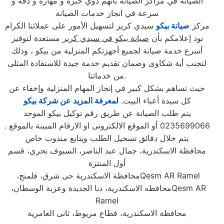
الصيانة في مراكز الصيانة بأنهم ذوي خبرة و مهارة و دقة و
سرعة في انجاز خدمات الصيانة
مركز
صيانة بيكو
سيدي كرير لتسهيل الأمور على عملائنا الكرام
نود إعلامكم بأن
صيانة بيكو في سيدي كرير
مستعدة لتوفير
أسرع خدمة صيانة لجميع أجهزتكم المنزلية من بيكو ، وذلك
لتجنب أية شكاوى وضمان تقديم خدمة جيدة للاستفادة المثلى
من خدماتنا.
حيث تساهم بشكل كبير في إنجاز المهام المنزلية وإخفاء عن
كل سيدة أعباء البيت.
لمعرفة المزيد عن شركة بيكو
يتم طلب الصيانة عن طريق رقم توكيل بيكو الموحد
0235699066 أو الموقع الالكترونى او الارقام المبينة بالموقع .
يتم خلال دقائق تسجيل الطلب ويتابع مندوب خاص
محافظة الاسكندرية، جمال عبد الناصر، السيوف بحري، قسم
أول المنتزة
Qesm AR Ramel
محافظة الاسكندرية حى شرق، فلمنج،
Qesm AR
محافظه الاسكندرية، دنا الجديدة وعزبة الوسطان،
Ramel
محافظة الاسكندرية، قطاع مريوط، ثانى العامرية