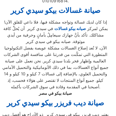
01010916814.
صيانة غسالات بيكو سيدي كرير
إذا كان لديك غسالة وتواجه مشكلة فيها، فلا داعي للقلق الآن!
يمكن لمركز
صيانه بيكو غسالات
في سيدي كرير أن يُحلِّ كافة
مشاكلك. تأكد بأنَّ جهازك سيعامِلُ بأمانٍ وحرفية من أيدي
موثوقة. صيانه بيكو في سيدي كرير
الآن، لا تُعد إصلاح الغسالات مشكلة عويصة بفضل التكنولوجيا
المتطورة التي تمكّنت من قدرتنا على منافسة أقوى الشركات
العالمية وإظهار فخر بلدنا سيدي كرير. نحن نعمل على صيانة
جميع أنواع الغسالات، بما في ذلك الأتوماتيكية والتحميل الأمامي
والتحميل العلوي، بالإضافة إلى غسالات 7 كيلو و 10 كيلو و 14
كيلو. جميع أنواع المنتجات لا تقتصر على هؤلاء فحسب، إذ
أصبحنا في المقدمة وقادة في سوق الشركات بأكمله.
صيانة بيكو في مصر
صيانة ديب فريزر بيكو سيدي كرير
يعتبر ديب فريزر بيكو في سيدي كرير ذو الأدراج هو أفضل ديب