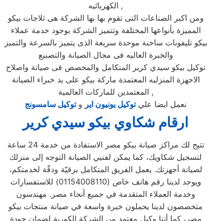
الكهربائيه ,
ومن اكبر الصناعات التى تقوم بها بها الشركة هى ثلاجات بيكو
المميزة بأنواعها المختلفة وتتميز الشركة بوجود خدمة عملاء
بيكو تليفونات ساخنة موحدة سريعة الذى يتميز بالسرعة والتميز
والخبرة العاليه فى مجال الصيانة والتصنيع
توكيل بيكو سيدي كرير المتكامل والمخصص فى صيانة واصلاح
الاجهزة المنزليه المعتمدة ماركة بيكو على يد خبراء الصيانة
المعتمدين للماركات العالمية ,
نعمل ايضا علي
توكيل يونيون اير
و
توكيل سامسونج
ارقام شكاوي بيكو سيدي كرير
تتيح لك مراكز صيانة بيكو مصر الاستفادة من خدمة 24 ساعة
لتسجيل شكاويك، كما يمكن لفنيي الصيانة التوجه إلى منزلك
لصيانة أجهزتك. يعمل الفريق المتكامل برقيّة ودقّة لخدمتكم،
ويوجد لدينا رقم هاتف خاص (01154008110) للاستفسارات
وخدمة العملاء المتقدمة في جميع أنحاء مصر. مهندسون
متخصصون لدينا يحملون خبرة واسعة في صيانة منتجات بيكو
مصر، كما أننا وكيل معتمد من الشركة الكورية لضمان جودة