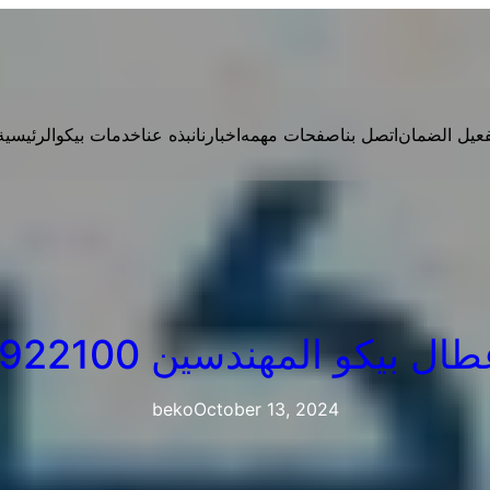
فعيل الضمان
اتصل بنا
صفحات مهمه
اخبارنا
نبذه عنا
خدمات بيكو
الرئيسية
 بيكو المهندسين 01096922100
beko
October 13, 2024