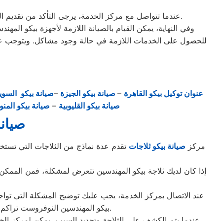
عندما تتواصل مع مركز الخدمة، يرجى التأكد من تقديم التفاصيل الكاملة حول المشكلة التي تواجهها ونوع الجهاز الذي تمتلكه، حتى يتمكنوا منتقديم الدعم اللازم بشكل أفضل وأكثر فعالية.
وفي النهاية، يمكن القيام بالصيانة اللازمة لأجهزة بيكو المه
للحصول على الخدمات اللازمة في حالة وجود مشاكل. ويتوجب على ال
عنوان توكيل بيكو القاهرة
–
صيانة بيكو الجيزة
–
صيانة بيكو السو
صيانة بيكو القليوبية
–
صيانة بيكو المن
صيان
مركز
صيانة بيكو ثلاجات
تقدم عدة نماذج من الثلاجات التي تستخدم
إذا كان لديك ثلاجة بيكو المهندسين تتعرض لمشكلة، فمن الممك
عند الاتصال بمركز الخدمة، يجب عليك توضيح المشكلة التي تواج
بيكو المهندسين النوفروست تراكم الثلج في الجزء الخلفي من الثلاجة، أو عدم تبريد الثلاجة بشكل كافٍ، أو صوت غير طبيعي يصدر من الثلاجة.
عندما يتم الكشف على الثلاجة وتحديد السبب، يمكن لمركز الخدمة