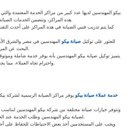
بيكو المهندسين لديها عدد كبير من مراكز الخدمة المعتمدة والت
هذه المراكز، وتتضمن الخدمات الصيانة الدورية والإصلاح في الموقع والإصلاح في مركز الخدمة وتوفير قطع الغيار الأصلية وعمليات النظافة والتفتيش.
كما يتم تدريب فنيي الصيانة في هذه المراكز على أحدث التقني
للعثور على توكيل
صيانة بيكو
المهندسين في مصر والشرق الأوس
البحث عن المركز الأقرب إلى مكان إقامتك أو مكان عملك، والاتصال به لحجز موعد للصيانة أو الإصلاح.
يتميز توكيل صيانة بيكو المهندسين بأنه يوفر خدمة شاملة وموثوقة ل
واحترام تجاه العملاء، مما يجعل توكيل صيانة بيكو المهندسين خيارًا مثاليًا للحصول على خدمة صيانة وإصلاح عالية الجودة للمنتجات.
خدمة عملاء صيانة بيكو
يوفر مراكز الصيانة الرسمية لشركة بي
وتتوفر خيارات صيانة مختلفة من شركة بيكو المهندسين لتناسب ا
لصيانة بيكو المهندسين وطلب الخدمة عند الحاجة. وتشمل الخيارات الأخرى عقود الصيانة الشاملة، التي توفر خدمة صيانة دورية واستباقية للأجهزة بمعدلات محددة.
ويجب على المستخدمين أخذ بعض الاحتياطات للحفاظ على أجهزت