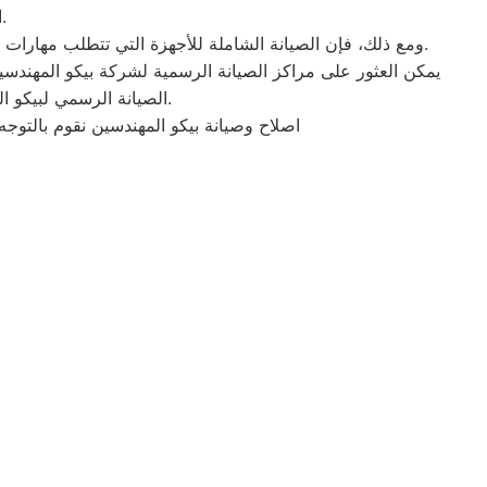
الأجهزة بشكل دوري، و فحص الثلاجات و الغسالات و التكييفات باستمرار.
ومع ذلك، فإن الصيانة الشاملة للأجهزة التي تتطلب مهارات فنية متخصصة لا تتوفر لدى المستخدمين العاديين. وبالتالي، ينبغي الاتصال بفني صيانة معتمد لتشخيص المشكلة وإجراء الإصلاح اللازم.
يمكن العثور على مراكز الصيانة الرسمية لشركة بيكو المهندسي
الصيانة الرسمي لبيكو المهندسين لتضمن الحصول على خدمة عالية الجودة وضمان صيانة الأجهزة بأفضل الطرق الممكنة.
اصلاح وصيانة بيكو المهندسين نقوم بالتو