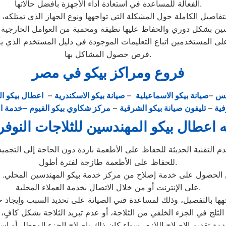
الفعالة للمساعدة في استعادة أداء الأجهزة بأفضل حالاتها.
ندسين بشكل دوري والحفاظ عليها نظيفة ومحمية من العوامل الخارجية ال
مستخدمين اتباع التعليمات الموجودة في دليل المستخدم الذي يأتي مع
فرص حصول المشاكل بها.
فروع ومراكز بيكو في مصر
يس
–
صيانة بيكو الاسماعيلية
–
صيانة بيكو الاسكندرية
–
اعطال بيكو ال
وفية
–
تليفون صيانة بيكو الشرقية
–
مركز شكاوي بيكو الفيوم
–خدمة اص
ه اعطال بيكو المهندسين للثلاجات النو
 التقنية الحديثة للحفاظ على الأطعمة باردة دون الحاجة إلى التجمي
للحفاظ على الأطعمة طازجة لفترة أطول.
ن الحصول على خدمة إصلاح من مركز خدمة بيكو المهندسين المحلي. 
على الإنترنت أو من خلال الاتصال بخدمة العملاء المحلية.
هها بالتفصيل، وذلك لمساعدة فني الصيانة على تحديد السبب وإيجاد 
 تقديم الإصلاح اللازم، سواء كان ذلك بإصلاح الجزء المعطل أو استبد