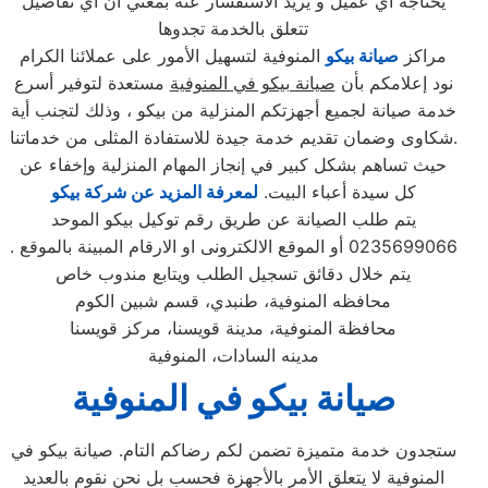
يحتاجه اي عميل و يريد الاستفسار عنه بمعني ان اي تفاصيل
تتعلق بالخدمة تجدوها
مراكز
صيانة بيكو
المنوفية لتسهيل الأمور على عملائنا الكرام
نود إعلامكم بأن
صيانة بيكو في المنوفية
مستعدة لتوفير أسرع
خدمة صيانة لجميع أجهزتكم المنزلية من بيكو ، وذلك لتجنب أية
شكاوى وضمان تقديم خدمة جيدة للاستفادة المثلى من خدماتنا.
حيث تساهم بشكل كبير في إنجاز المهام المنزلية وإخفاء عن
كل سيدة أعباء البيت.
لمعرفة المزيد عن شركة بيكو
يتم طلب الصيانة عن طريق رقم توكيل بيكو الموحد
0235699066 أو الموقع الالكترونى او الارقام المبينة بالموقع .
يتم خلال دقائق تسجيل الطلب ويتابع مندوب خاص
محافظه المنوفية، طنبدي، قسم شبين الكوم
محافظة المنوفية، مدينة قويسنا، مركز قويسنا
مدينه السادات، المنوفية
صيانة بيكو في المنوفية
ستجدون خدمة متميزة تضمن لكم رضاكم التام. صيانة بيكو في
المنوفية لا يتعلق الأمر بالأجهزة فحسب بل نحن نقوم بالعديد