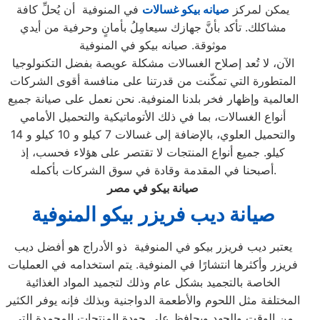
يمكن لمركز
صيانه بيكو غسالات
في المنوفية أن يُحلِّ كافة
مشاكلك. تأكد بأنَّ جهازك سيعامِلُ بأمانٍ وحرفية من أيدي
موثوقة. صيانه بيكو في المنوفية
الآن، لا تُعد إصلاح الغسالات مشكلة عويصة بفضل التكنولوجيا
المتطورة التي تمكّنت من قدرتنا على منافسة أقوى الشركات
العالمية وإظهار فخر بلدنا المنوفية. نحن نعمل على صيانة جميع
أنواع الغسالات، بما في ذلك الأتوماتيكية والتحميل الأمامي
والتحميل العلوي، بالإضافة إلى غسالات 7 كيلو و 10 كيلو و 14
كيلو. جميع أنواع المنتجات لا تقتصر على هؤلاء فحسب، إذ
أصبحنا في المقدمة وقادة في سوق الشركات بأكمله.
صيانة بيكو في مصر
صيانة ديب فريزر بيكو المنوفية
يعتبر ديب فريزر بيكو في المنوفية ذو الأدراج هو أفضل ديب
فريزر وأكثرها انتشارًا في المنوفية. يتم استخدامه في العمليات
الخاصة بالتجميد بشكل عام وذلك لتجميد المواد الغذائية
المختلفة مثل اللحوم والأطعمة الدواجنية وبذلك فإنه يوفر الكثير
من الوقت والجهد ويحافظ على جودة المنتجات المجمدة التي