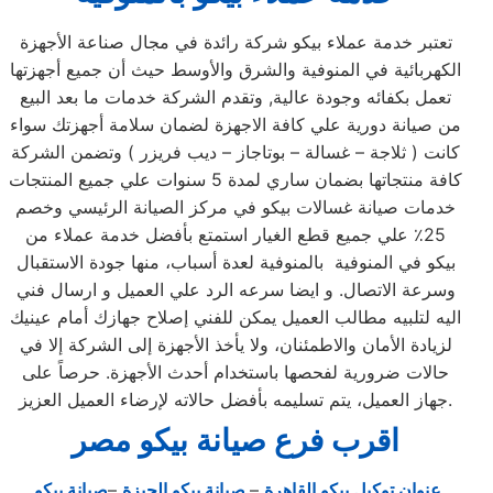
تعتبر خدمة عملاء بيكو شركة رائدة في مجال صناعة الأجهزة
الكهربائية في المنوفية والشرق والأوسط حيث أن جميع أجهزتها
تعمل بكفائه وجودة عالية, وتقدم الشركة خدمات ما بعد البيع
من صيانة دورية علي كافة الاجهزة لضمان سلامة أجهزتك سواء
كانت ( ثلاجة – غسالة – بوتاجاز – ديب فريزر ) وتضمن الشركة
كافة منتجاتها بضمان ساري لمدة 5 سنوات علي جميع المنتجات
خدمات صيانة غسالات بيكو في مركز الصيانة الرئيسي وخصم
25٪ علي جميع قطع الغيار استمتع بأفضل خدمة عملاء من
بيكو في المنوفية بالمنوفية لعدة أسباب، منها جودة الاستقبال
وسرعة الاتصال. و ايضا سرعه الرد علي العميل و ارسال فني
اليه لتلبيه مطالب العميل يمكن للفني إصلاح جهازك أمام عينيك
لزيادة الأمان والاطمئنان، ولا يأخذ الأجهزة إلى الشركة إلا في
حالات ضرورية لفحصها باستخدام أحدث الأجهزة. حرصاً على
جهاز العميل، يتم تسليمه بأفضل حالاته لإرضاء العميل العزيز.
اقرب فرع صيانة بيكو مصر
عنوان توكيل بيكو القاهرة
–
صيانة بيكو الجيزة
–
صيانة بيكو