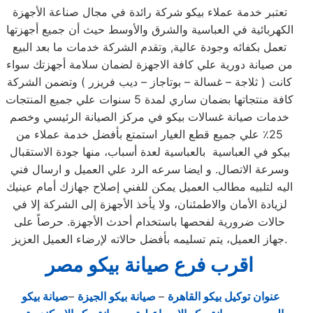
تعتبر خدمة عملاء بيكو شركة رائدة في مجال صناعة الأجهزة
الكهربائية في العباسية والشرق والأوسط حيث أن جميع أجهزتها
تعمل بكفائه وجودة عالية, وتقدم الشركة خدمات ما بعد البيع
من صيانة دورية علي كافة الاجهزة لضمان سلامة أجهزتك سواء
كانت ( ثلاجة – غسالة – بوتاجاز – ديب فريزر ) وتضمن الشركة
كافة منتجاتها بضمان ساري لمدة 5 سنوات علي جميع المنتجات
خدمات صيانة غسالات بيكو في مركز الصيانة الرئيسي وخصم
25٪ علي جميع قطع الغيار استمتع بأفضل خدمة عملاء من
بيكو في العباسية بالعباسية لعدة أسباب، منها جودة الاستقبال
وسرعة الاتصال. و ايضا سرعه الرد علي العميل و ارسال فني
اليه لتلبيه مطالب العميل يمكن للفني إصلاح جهازك أمام عينيك
لزيادة الأمان والاطمئنان، ولا يأخذ الأجهزة إلى الشركة إلا في
حالات ضرورية لفحصها باستخدام أحدث الأجهزة. حرصاً على
جهاز العميل، يتم تسليمه بأفضل حالاته لإرضاء العميل العزيز.
اقرب فرع صيانة بيكو مصر
عنوان توكيل بيكو القاهرة
–
صيانة بيكو الجيزة
–
صيانة بيكو