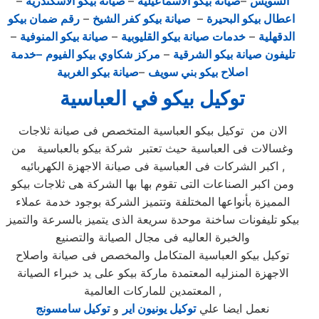
السويس
–
صيانة بيكو الاسماعيلية
–
صيانة بيكو الاسكندرية
–
اعطال بيكو البحيرة
–
صيانة بيكو كفر الشيخ
–
رقم ضمان بيكو
الدقهلية
–
خدمات صيانة بيكو القليوبية
–
صيانة بيكو المنوفية
–
تليفون صيانة بيكو الشرقية
–
مركز شكاوي بيكو الفيوم
–خدمة
اصلاح بيكو بني سويف
–
صيانة بيكو الغربية
توكيل بيكو في العباسية
الان من توكيل بيكو العباسية المتخصص فى صيانة ثلاجات
وغسالات فى العباسية حيث تعتبر شركة بيكو بالعباسية من
اكبر الشركات فى العباسية فى صيانة الاجهزة الكهربائيه ,
ومن اكبر الصناعات التى تقوم بها بها الشركة هى ثلاجات بيكو
المميزة بأنواعها المختلفة وتتميز الشركة بوجود خدمة عملاء
بيكو تليفونات ساخنة موحدة سريعة الذى يتميز بالسرعة والتميز
والخبرة العاليه فى مجال الصيانة والتصنيع
توكيل بيكو العباسية المتكامل والمخصص فى صيانة واصلاح
الاجهزة المنزليه المعتمدة ماركة بيكو على يد خبراء الصيانة
المعتمدين للماركات العالمية ,
نعمل ايضا علي
توكيل يونيون اير
و
توكيل سامسونج