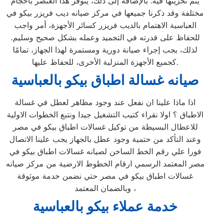
يتم تخزينها فيه. بالإضافة إلى ذلك، يتوفر هذا العنصر بأحجام
مختلفة وقد ذكرنا جميعها في مركز صيانه ديب فريزر بيكو في
العباسية الاهتمام بالديب فريزر كسائر الأجهزة، أمر واجب
للحفاظ على قدرته في التجميد وعمله بشكل صحيح وسليم.
لذلك، يجب إجراء صيانة دورية ومستمرة لهذا الجهاز، تمامًا
كجميع الأجهزة المنزلية الأخرى، للحفاظ عليها.
صيانه غسالة اطباق بيكو بالعباسية
اذا ماذا علينا ان نفعل عند وجود مظاهر لعطل في غسالة
الاطباق ؟ اولا نقراء كتيب التشغيل جيدا ونتبع الخطوات الاولية
للاعطال البسيطة من توكيل غسالات اطباق بيكو في مصر
وعند التأكد من حتمية وجود عطل بالجهاز يجب علينا الاتصال
فورا علي رقم الخط الساخن لصيانه غسالات اطباق بيكو في
مصر المعتمد الرسمي ارقام الخطوط الارضية من مركز صيانه
غسالات اطباق بيكو في مصر حتي نضمن خدمة موثوقة
وبالضمان المعتمد ،
خدمة عملاء بيكو بالعباسية