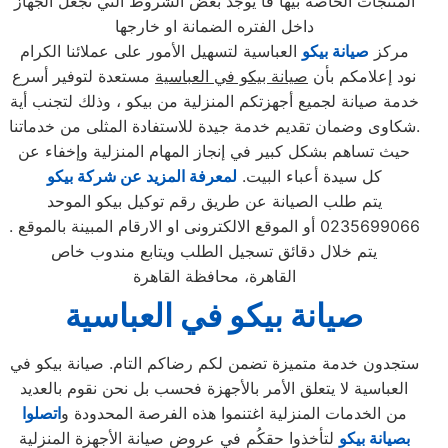
المنتجات الخاصه بيها فا يوجد بعض الشروط التي تجعل الجهاز
داخل الفتره الضمانة او خارجها
مركز
صيانة بيكو
العباسية لتسهيل الأمور على عملائنا الكرام
نود إعلامكم بأن
صيانة بيكو في العباسية
مستعدة لتوفير أسرع
خدمة صيانة لجميع أجهزتكم المنزلية من بيكو ، وذلك لتجنب أية
شكاوى وضمان تقديم خدمة جيدة للاستفادة المثلى من خدماتنا.
حيث تساهم بشكل كبير في إنجاز المهام المنزلية وإخفاء عن
كل سيدة أعباء البيت.
لمعرفة المزيد عن شركة بيكو
يتم طلب الصيانة عن طريق رقم توكيل بيكو الموحد
0235699066 أو الموقع الالكترونى او الارقام المبينة بالموقع .
يتم خلال دقائق تسجيل الطلب ويتابع مندوب خاص
القاهرة، محافظة القاهرة
صيانة بيكو في العباسية
ستجدون خدمة متميزة تضمن لكم رضاكم التام. صيانة بيكو في
العباسية لا يتعلق الأمر بالأجهزة فحسب بل نحن نقوم بالعديد
من الخدمات المنزلية اغتنموا هذه الفرصة المحدودة و
اتصلوا
بصيانة بيكو
لتأخذوا حقكُم في عروض صيانة الأجهزة المنزلية