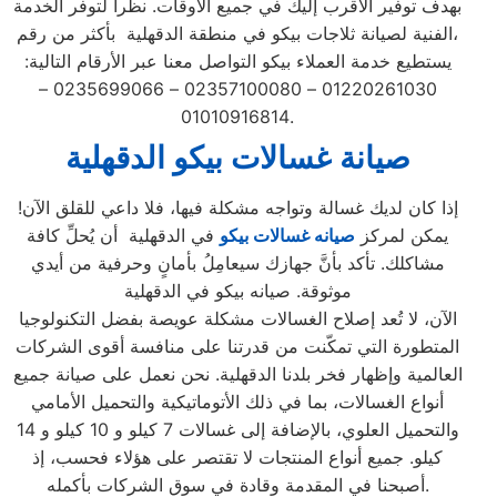
بهدف توفير الأقرب إليك في جميع الأوقات. نظراً لتوفر الخدمة
الفنية لصيانة ثلاجات بيكو في منطقة الدقهلية بأكثر من رقم،
يستطيع خدمة العملاء بيكو التواصل معنا عبر الأرقام التالية:
01220261030 – 02357100080 – 0235699066 –
01010916814.
صيانة غسالات بيكو الدقهلية
إذا كان لديك غسالة وتواجه مشكلة فيها، فلا داعي للقلق الآن!
يمكن لمركز
صيانه غسالات بيكو
في الدقهلية أن يُحلِّ كافة
مشاكلك. تأكد بأنَّ جهازك سيعامِلُ بأمانٍ وحرفية من أيدي
موثوقة. صيانه بيكو في الدقهلية
الآن، لا تُعد إصلاح الغسالات مشكلة عويصة بفضل التكنولوجيا
المتطورة التي تمكّنت من قدرتنا على منافسة أقوى الشركات
العالمية وإظهار فخر بلدنا الدقهلية. نحن نعمل على صيانة جميع
أنواع الغسالات، بما في ذلك الأتوماتيكية والتحميل الأمامي
والتحميل العلوي، بالإضافة إلى غسالات 7 كيلو و 10 كيلو و 14
كيلو. جميع أنواع المنتجات لا تقتصر على هؤلاء فحسب، إذ
أصبحنا في المقدمة وقادة في سوق الشركات بأكمله.