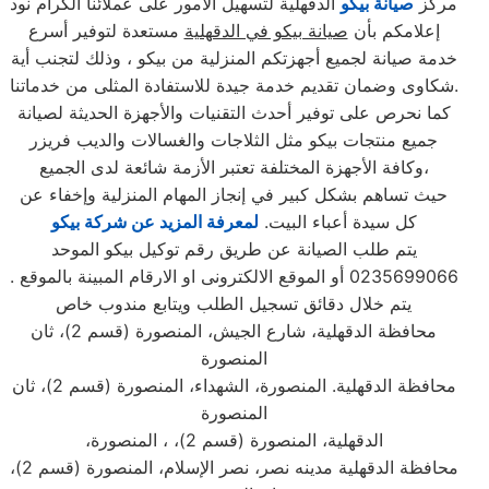
مركز
صيانة بيكو
الدقهلية لتسهيل الأمور على عملائنا الكرام نود
إعلامكم بأن
صيانة بيكو في الدقهلية
مستعدة لتوفير أسرع
خدمة صيانة لجميع أجهزتكم المنزلية من بيكو ، وذلك لتجنب أية
شكاوى وضمان تقديم خدمة جيدة للاستفادة المثلى من خدماتنا.
كما نحرص على توفير أحدث التقنيات والأجهزة الحديثة لصيانة
جميع منتجات بيكو مثل الثلاجات والغسالات والديب فریزر
وكافة الأجهزة المختلفة تعتبر الأزمة شائعة لدى الجميع،
حيث تساهم بشكل كبير في إنجاز المهام المنزلية وإخفاء عن
كل سيدة أعباء البيت.
لمعرفة المزيد عن شركة بيكو
يتم طلب الصيانة عن طريق رقم توكيل بيكو الموحد
0235699066 أو الموقع الالكترونى او الارقام المبينة بالموقع .
يتم خلال دقائق تسجيل الطلب ويتابع مندوب خاص
محافظة الدقهلية، شارع الجيش، المنصورة (قسم 2)، ثان
المنصورة
محافظة الدقهلية. المنصورة، الشهداء، المنصورة (قسم 2)، ثان
المنصورة
الدقهلية، المنصورة (قسم 2)، ، المنصورة،
محافظة الدقهلية مدينه نصر، نصر الإسلام، المنصورة (قسم 2)،