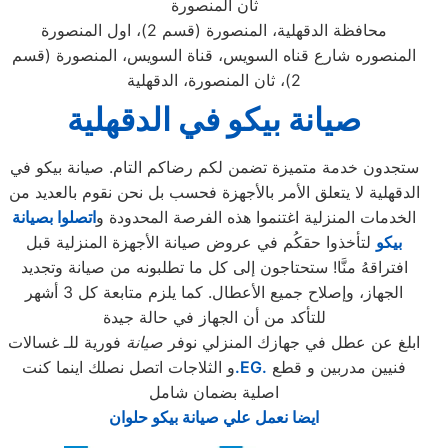
ثان المنصورة
محافظة الدقهلية، المنصورة (قسم 2)، اول المنصورة
المنصوره شارع قناه السويس، قناة السويس، المنصورة (قسم
2)، ثان المنصورة، الدقهلية
صيانة بيكو في الدقهلية
ستجدون خدمة متميزة تضمن لكم رضاكم التام. صيانة بيكو في
الدقهلية لا يتعلق الأمر بالأجهزة فحسب بل نحن نقوم بالعديد من
الخدمات المنزلية اغتنموا هذه الفرصة المحدودة و
اتصلوا بصيانة
بيكو
لتأخذوا حقكُم في عروض صيانة الأجهزة المنزلية قبل
افتراقهُ منَّا! ستحتاجون إلى كل ما تطلبونه من صيانة وتجديد
الجهاز، وإصلاح جميع الأعطال. كما يلزم متابعة كل 3 أشهر
للتأكد من أن الجهاز في حالة جيدة
ابلغ عن عطل في جهازك المنزلي نوفر
صيانة
فورية للـ غسالات
فنيين مدربين و قطع
.EG.
و الثلاجات اتصل نصلك اينما كنت
اصلية بضمان شامل
ايضا نعمل علي صيانة بيكو حلوان