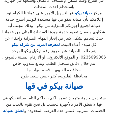
في اسرع وقت ممكن لإكتشاف الاعطال واسبابها في جهازك
بإستخدام احدث المعدات
مركز
صيانة بيكو
قها لتسهيل الأمور على عملائنا الكرام نود
إعلامكم بأن
صيانة بيكو في قها
مستعدة لتوفير أسرع خدمة
صيانة لجميع أجهزتكم المنزلية من بيكو ، وذلك لتجنب أية
شكاوى وضمان تقديم خدمة جيدة للاستفادة المثلى من خدماتنا.
حيث تساهم بشكل كبير في إنجاز المهام المنزلية وإخفاء عن
كل سيدة أعباء البيت.
لمعرفة المزيد عن شركة بيكو
يتم طلب الصيانة عن طريق رقم توكيل بيكو الموحد
0235699066 أو الموقع الالكترونى او الارقام المبينة بالموقع .
يتم خلال دقائق تسجيل الطلب ويتابع مندوب خاص
محافظة القليوبية، قسم بنها، بنها
محافظة القليوبيه، كفر حسن سعد، طوخ
صيانة بيكو في قها
ستجدون خدمة متميزة تضمن لكم رضاكم التام. صيانة بيكو في
قها لا يتعلق الأمر بالأجهزة فحسب بل نحن نقوم بالعديد من
الخدمات المنزلية اغتنموا هذه الفرصة المحدودة و
اتصلوا بصيانة