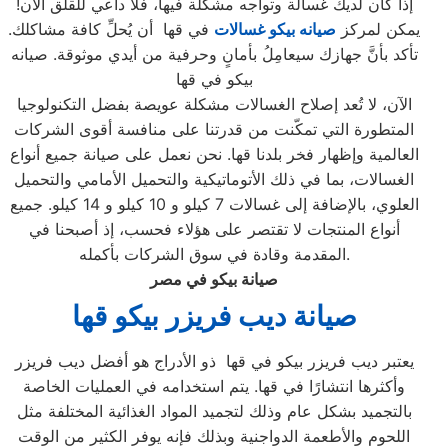
إذا كان لديك غسالة وتواجه مشكلة فيها، فلا داعي للقلق الآن!
يمكن لمركز
صيانه بيكو غسالات
في قها أن يُحلِّ كافة مشاكلك.
تأكد بأنَّ جهازك سيعامِلُ بأمانٍ وحرفية من أيدي موثوقة. صيانه
بيكو في قها
الآن، لا تُعد إصلاح الغسالات مشكلة عويصة بفضل التكنولوجيا
المتطورة التي تمكّنت من قدرتنا على منافسة أقوى الشركات
العالمية وإظهار فخر بلدنا قها. نحن نعمل على صيانة جميع أنواع
الغسالات، بما في ذلك الأتوماتيكية والتحميل الأمامي والتحميل
العلوي، بالإضافة إلى غسالات 7 كيلو و 10 كيلو و 14 كيلو. جميع
أنواع المنتجات لا تقتصر على هؤلاء فحسب، إذ أصبحنا في
المقدمة وقادة في سوق الشركات بأكمله.
صيانة بيكو في مصر
صيانة ديب فريزر بيكو قها
يعتبر ديب فريزر بيكو في قها ذو الأدراج هو أفضل ديب فريزر
وأكثرها انتشارًا في قها. يتم استخدامه في العمليات الخاصة
بالتجميد بشكل عام وذلك لتجميد المواد الغذائية المختلفة مثل
اللحوم والأطعمة الدواجنية وبذلك فإنه يوفر الكثير من الوقت