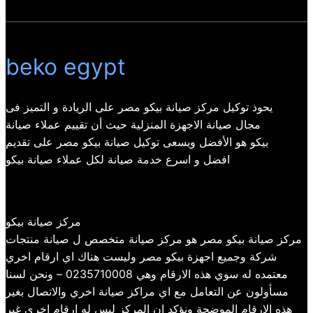
beko egypt
يحوذ توكيل مركز صيانة بيكو مصر على الريادة و التميز فى
مجال صيانة الاجهزة المنزلية حيث أن تقييم عملاء صيانة
بيكو هو الأفضل ويسعى توكيل صيانة بيكو مصر على تقديم
افضل و اسرع خدمة صيانة لكل عملاء صيانة بيكو
مركز صيانة بيكو
مركز صيانة بيكو مصر هو مركز صيانة متخصص ل صيانة منتجات
شركة وجميع اجهزة بيكو مصر وليست هناك اي ارقام اخري
معتمده له سوي هذه الارقام وهي 0235710008 – ونحن لسنا
مسأولون عن التعامل مع اي مراكز صيانة اخري والاتصال بغير
هذه الارقام الموضحة ونؤكد ان المركز ليس له ارقام اخري غير