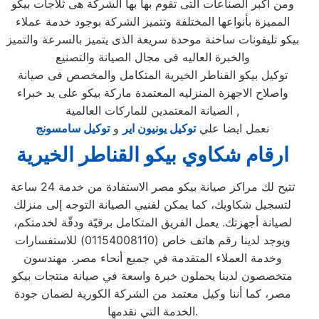
ومن اكبر الصناعات التى تقوم بها بها الشركة هى ثلاجات بيكو
المميزة بأنواعها المختلفة وتتميز الشركة بوجود خدمة عملاء
بيكو تليفونات ساخنة موحدة سريعة الذى يتميز بالسرعة والتميز
والخبرة العاليه فى مجال الصيانة والتصنيع
توكيل بيكو القناطر الخيرية المتكامل والمخصص فى صيانة
واصلاح الاجهزة المنزليه المعتمدة ماركة بيكو على يد خبراء
الصيانة المعتمدين للماركات العالمية ,
نعمل ايضا علي
توكيل يونيون اير
و
توكيل سامسونج
ارقام شكاوي بيكو القناطر الخيرية
تتيح لك مراكز صيانة بيكو مصر الاستفادة من خدمة 24 ساعة
لتسجيل شكاويك، كما يمكن لفنيي الصيانة التوجه إلى منزلك
لصيانة أجهزتك. يعمل الفريق المتكامل برقيّة ودقّة لخدمتكم،
ويوجد لدينا رقم هاتف خاص (01154008110) للاستفسارات
وخدمة العملاء المتقدمة في جميع أنحاء مصر. مهندسون
متخصصون لدينا يحملون خبرة واسعة في صيانة منتجات بيكو
مصر، كما أننا وكيل معتمد من الشركة الكورية لضمان جودة
الخدمة التي نقدمها.