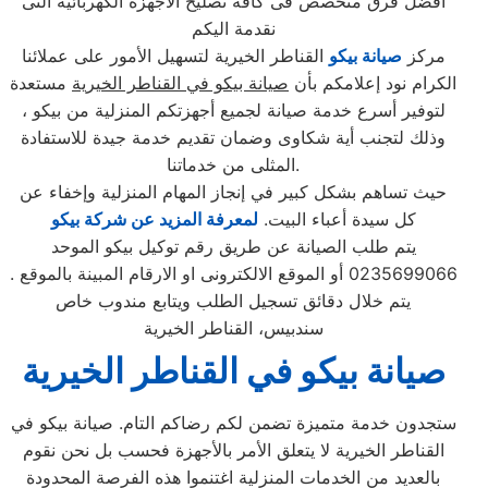
افضل فرق متخصص فى كافة تصليح الاجهزة الكهربائية التى
نقدمة اليكم
مركز
صيانة بيكو
القناطر الخيرية لتسهيل الأمور على عملائنا
الكرام نود إعلامكم بأن
صيانة بيكو في القناطر الخيرية
مستعدة
لتوفير أسرع خدمة صيانة لجميع أجهزتكم المنزلية من بيكو ،
وذلك لتجنب أية شكاوى وضمان تقديم خدمة جيدة للاستفادة
المثلى من خدماتنا.
حيث تساهم بشكل كبير في إنجاز المهام المنزلية وإخفاء عن
كل سيدة أعباء البيت.
لمعرفة المزيد عن شركة بيكو
يتم طلب الصيانة عن طريق رقم توكيل بيكو الموحد
0235699066 أو الموقع الالكترونى او الارقام المبينة بالموقع .
يتم خلال دقائق تسجيل الطلب ويتابع مندوب خاص
سندبيس، القناطر الخيرية
صيانة بيكو في القناطر الخيرية
ستجدون خدمة متميزة تضمن لكم رضاكم التام. صيانة بيكو في
القناطر الخيرية لا يتعلق الأمر بالأجهزة فحسب بل نحن نقوم
بالعديد من الخدمات المنزلية اغتنموا هذه الفرصة المحدودة