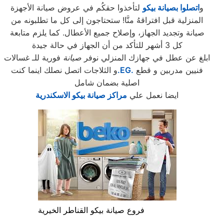
و
اتصلوا بصيانة بيكو
لتأخذوا حقكُم في عروض صيانة الأجهزة
المنزلية قبل افتراقهُ منَّا! ستحتاجون إلى كل ما تطلبونه من
صيانة وتجديد الجهاز، وإصلاح جميع الأعطال. كما يلزم متابعة
كل 3 أشهر للتأكد من أن الجهاز في حالة جيدة
ابلغ عن عطل في جهازك المنزلي نوفر
صيانة
فورية للـ غسالات
فنيين مدربين و قطع
.EG.
و الثلاجات اتصل نصلك اينما كنت
اصلية بضمان شامل
ايضا نعمل علي
مراكز صيانة بيكو الاسكندرية
فروع صيانة بيكو القناطر الخيرية