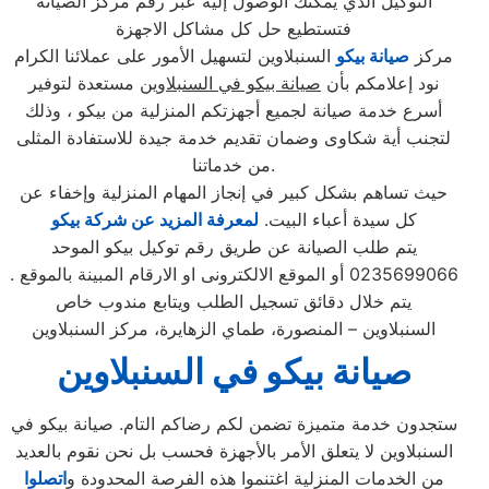
التوكيل الذي يمكنك الوصول إليه عبر رقم مركز الصيانة
فتستطيع حل كل مشاكل الاجهزة
مركز
صيانة بيكو
السنبلاوين لتسهيل الأمور على عملائنا الكرام
نود إعلامكم بأن
صيانة بيكو في السنبلاوين
مستعدة لتوفير
أسرع خدمة صيانة لجميع أجهزتكم المنزلية من بيكو ، وذلك
لتجنب أية شكاوى وضمان تقديم خدمة جيدة للاستفادة المثلى
من خدماتنا.
حيث تساهم بشكل كبير في إنجاز المهام المنزلية وإخفاء عن
كل سيدة أعباء البيت.
لمعرفة المزيد عن شركة بيكو
يتم طلب الصيانة عن طريق رقم توكيل بيكو الموحد
0235699066 أو الموقع الالكترونى او الارقام المبينة بالموقع .
يتم خلال دقائق تسجيل الطلب ويتابع مندوب خاص
السنبلاوين – المنصورة، طماي الزهايرة، مركز السنبلاوين
صيانة بيكو في السنبلاوين
ستجدون خدمة متميزة تضمن لكم رضاكم التام. صيانة بيكو في
السنبلاوين لا يتعلق الأمر بالأجهزة فحسب بل نحن نقوم بالعديد
من الخدمات المنزلية اغتنموا هذه الفرصة المحدودة و
اتصلوا