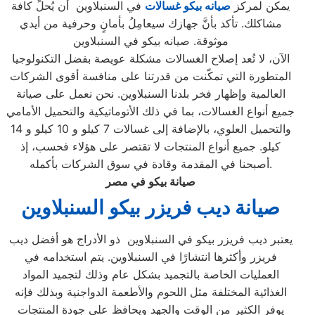
يمكن لمركز
صيانه بيكو غسالات
في السنبلاوين أن يُحلِّ كافة
مشاكلك. تأكد بأنَّ جهازك سيعامِلُ بأمانٍ وحرفية من أيدي
موثوقة. صيانه بيكو في السنبلاوين
الآن، لا تُعد إصلاح الغسالات مشكلة عويصة بفضل التكنولوجيا
المتطورة التي تمكّنت من قدرتنا على منافسة أقوى الشركات
العالمية وإظهار فخر بلدنا السنبلاوين. نحن نعمل على صيانة
جميع أنواع الغسالات، بما في ذلك الأتوماتيكية والتحميل الأمامي
والتحميل العلوي، بالإضافة إلى غسالات 7 كيلو و 10 كيلو و 14
كيلو. جميع أنواع المنتجات لا تقتصر على هؤلاء فحسب، إذ
أصبحنا في المقدمة وقادة في سوق الشركات بأكمله.
صيانة بيكو في مصر
صيانة ديب فريزر بيكو السنبلاوين
يعتبر ديب فريزر بيكو في السنبلاوين ذو الأدراج هو أفضل ديب
فريزر وأكثرها انتشارًا في السنبلاوين. يتم استخدامه في
العمليات الخاصة بالتجميد بشكل عام وذلك لتجميد المواد
الغذائية المختلفة مثل اللحوم والأطعمة الدواجنية وبذلك فإنه
يوفر الكثير من الوقت والجهد ويحافظ على جودة المنتجات