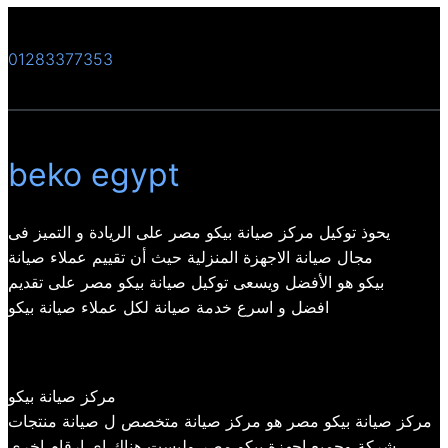
01283377353
beko egypt
يحوذ توكيل مركز صيانة بيكو مصر على الريادة و التميز فى
مجال صيانة الاجهزة المنزلية حيث أن تقييم عملاء صيانة
بيكو هو الأفضل ويسعى توكيل صيانة بيكو مصر على تقديم
افضل و اسرع خدمة صيانة لكل عملاء صيانة بيكو
مركز صيانة بيكو
مركز صيانة بيكو مصر هو مركز صيانة متخصص ل صيانة منتجات
شركة وجميع اجهزة بيكو مصر وليست هناك اي ارقام اخري