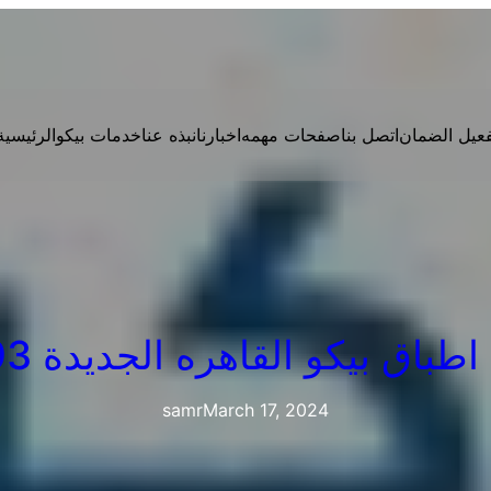
فعيل الضمان
اتصل بنا
صفحات مهمه
اخبارنا
نبذه عنا
خدمات بيكو
الرئيسية
ق بيكو القاهره الجديدة 01223179993
samr
March 17, 2024