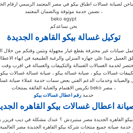
لساخن لصيانة غسالات اطباق بيكو في مصر المعتمد الرسمي ارقام ا
نضمن خدمة موثوقة وبالضمان المعتمد ،
beko egypt
نحن نساعدكم
توكيل غسالة بيكو القاهره الجديدة
 عمل صيانات غير محترفة بقطع غيار مجهولة ونثمن وقتكم من خلال ا
لعميل جيدا علي جهازه المنزلي والرغبة الطبيعية في انهاء الاعطا
ختصر لخدمة الغسالات الغسالة والتكييفات والغسالة في اقرب وقت
تكريس الاهتمام والعناية الفائقة بمنتجات beko مصر ،
خدمة
رقم اعطال غسالات بيكو
يانة اعطال غسالات بيكو القاهره الجدي
يكو القاهره الجديدة مصر مبتبردش ؟ عندك مشكلة في ديب فريزر بيك
خدمة صيانة جميع منتجات شركة بيكو القاهره الجديدة مصر العالمية ف