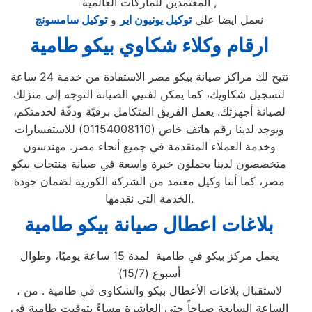
المعتمدين للماركات العالمية ,
نعمل ايضا علي
توكيل يونيون اير
و
توكيل سامسونج
ارقام وكلاء شكاوي بيكو طامية
تتيح لك مراكز صيانة بيكو مصر الاستفادة من خدمة 24 ساعة
لتسجيل شكاويك، كما يمكن لفنيي الصيانة التوجه إلى منزلك
لصيانة أجهزتك. يعمل الفريق المتكامل برقيّة ودقّة لخدمتكم،
ويوجد لدينا رقم هاتف خاص (01154008110) للاستفسارات
وخدمة العملاء المتقدمة في جميع أنحاء مصر. مهندسون
متخصصون لدينا يحملون خبرة واسعة في صيانة منتجات بيكو
مصر، كما أننا وكيل معتمد من الشركة الكورية لضمان جودة
الخدمة التي نقدمها.
بلاغات اعطال صيانة بيكو طامية
يعمل مركز بيكو في طامية لمدة 15 ساعة يوميًا، وطوال
أسبوع (15/7)
، لاستقبال بلاغات الأعطال بيكو والشكاوى في طامية . من
الساعة السابعة صباحاً حتى العاشرة مساءً بتوقيت طامية في