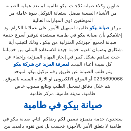
عناوين وكلاء صيانة ثلاجات بيكو طامية لم تعد عملية الصيانة
من الأشياء الصعبة بفضل استعانة التوكيل بقوة عاملة من
الموظفين ذوي المهارات العالية
مركز
صيانة بيكو
طامية لتسهيل الأمور على عملائنا الكرام نود
إعلامكم بأن
صيانة بيكو في طامية
مستعدة لتوفير أسرع خدمة
صيانة لجميع أجهزتكم المنزلية من بيكو ، وذلك لتجنب أية
شكاوى وضمان تقديم خدمة جيدة للاستفادة المثلى من خدماتنا.
حيث تساهم بشكل كبير في إنجاز المهام المنزلية وإخفاء عن
كل سيدة أعباء البيت.
لمعرفة المزيد عن شركة بيكو
يتم طلب الصيانة عن طريق رقم توكيل بيكو الموحد
0235699066 أو الموقع الالكترونى او الارقام المبينة بالموقع .
يتم خلال دقائق تسجيل الطلب ويتابع مندوب خاص
طامية، مدينة طامية، مركز طامية
صيانة بيكو في طامية
ستجدون خدمة متميزة تضمن لكم رضاكم التام. صيانة بيكو في
طامية لا يتعلق الأمر بالأجهزة فحسب بل نحن نقوم بالعديد من