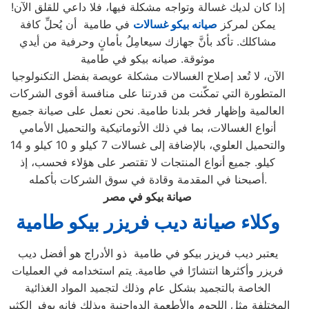
إذا كان لديك غسالة وتواجه مشكلة فيها، فلا داعي للقلق الآن!
يمكن لمركز
صيانه بيكو غسالات
في طامية أن يُحلِّ كافة
مشاكلك. تأكد بأنَّ جهازك سيعامِلُ بأمانٍ وحرفية من أيدي
موثوقة. صيانه بيكو في طامية
الآن، لا تُعد إصلاح الغسالات مشكلة عويصة بفضل التكنولوجيا
المتطورة التي تمكّنت من قدرتنا على منافسة أقوى الشركات
العالمية وإظهار فخر بلدنا طامية. نحن نعمل على صيانة جميع
أنواع الغسالات، بما في ذلك الأتوماتيكية والتحميل الأمامي
والتحميل العلوي، بالإضافة إلى غسالات 7 كيلو و 10 كيلو و 14
كيلو. جميع أنواع المنتجات لا تقتصر على هؤلاء فحسب، إذ
أصبحنا في المقدمة وقادة في سوق الشركات بأكمله.
صيانة بيكو في مصر
وكلاء
صيانة ديب فريزر بيكو طامية
يعتبر ديب فريزر بيكو في طامية ذو الأدراج هو أفضل ديب
فريزر وأكثرها انتشارًا في طامية. يتم استخدامه في العمليات
الخاصة بالتجميد بشكل عام وذلك لتجميد المواد الغذائية
المختلفة مثل اللحوم والأطعمة الدواجنية وبذلك فإنه يوفر الكثير