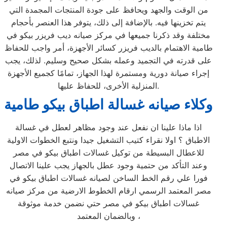
من الوقت والجهد ويحافظ على جودة المنتجات المجمدة التي
يتم تخزينها فيه. بالإضافة إلى ذلك، يتوفر هذا العنصر بأحجام
مختلفة وقد ذكرنا جميعها في مركز صيانه ديب فريزر بيكو في
طامية الاهتمام بالديب فريزر كسائر الأجهزة، أمر واجب للحفاظ
على قدرته في التجميد وعمله بشكل صحيح وسليم. لذلك، يجب
إجراء صيانة دورية ومستمرة لهذا الجهاز، تمامًا كجميع الأجهزة
المنزلية الأخرى، للحفاظ عليها.
وكلاء صيانه غسالة اطباق بيكو طامية
اذا ماذا علينا ان نفعل عند وجود مظاهر لعطل في غسالة
الاطباق ؟ اولا نقراء كتيب التشغيل جيدا ونتبع الخطوات الاولية
للاعطال البسيطة من توكيل غسالات اطباق بيكو في مصر
وعند التأكد من حتمية وجود عطل بالجهاز يجب علينا الاتصال
فورا علي رقم الخط الساخن لصيانه غسالات اطباق بيكو في
مصر المعتمد الرسمي ارقام الخطوط الارضية من مركز صيانه
غسالات اطباق بيكو في مصر حتي نضمن خدمة موثوقة
وبالضمان المعتمد ،