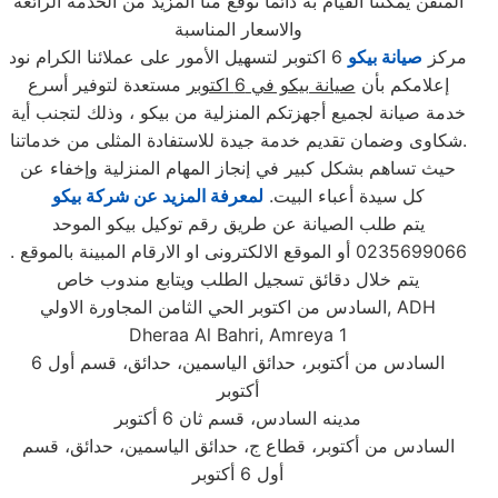
المتقن يمكننا القيام به دائماً توقع منا المزيد من الخدمة الرائعة
والاسعار المناسبة
مركز
صيانة بيكو
6 اكتوبر لتسهيل الأمور على عملائنا الكرام نود
إعلامكم بأن
صيانة بيكو في 6 اكتوبر
مستعدة لتوفير أسرع
خدمة صيانة لجميع أجهزتكم المنزلية من بيكو ، وذلك لتجنب أية
شكاوى وضمان تقديم خدمة جيدة للاستفادة المثلى من خدماتنا.
حيث تساهم بشكل كبير في إنجاز المهام المنزلية وإخفاء عن
كل سيدة أعباء البيت.
لمعرفة المزيد عن شركة بيكو
يتم طلب الصيانة عن طريق رقم توكيل بيكو الموحد
0235699066 أو الموقع الالكترونى او الارقام المبينة بالموقع .
يتم خلال دقائق تسجيل الطلب ويتابع مندوب خاص
, ADH
السادس من اكتوبر الحي الثامن المجاورة الاولي
Dheraa Al Bahri, Amreya 1
السادس من أكتوبر، حدائق الياسمين، حدائق، قسم أول 6
أكتوبر
مدينه السادس، قسم ثان 6 أكتوبر
السادس من أكتوبر، قطاع ج، حدائق الياسمين، حدائق، قسم
أول 6 أكتوبر