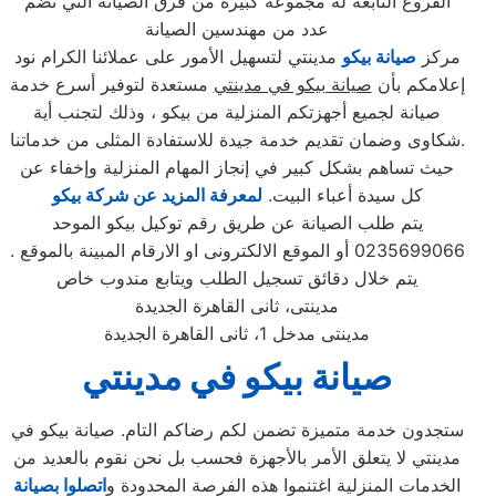
الفروع التابعه له مجموعه كبيره من فرق الصيانة التي تضم
عدد من مهندسين الصيانة
مركز
صيانة بيكو
مدينتي لتسهيل الأمور على عملائنا الكرام نود
إعلامكم بأن
صيانة بيكو في مدينتي
مستعدة لتوفير أسرع خدمة
صيانة لجميع أجهزتكم المنزلية من بيكو ، وذلك لتجنب أية
شكاوى وضمان تقديم خدمة جيدة للاستفادة المثلى من خدماتنا.
حيث تساهم بشكل كبير في إنجاز المهام المنزلية وإخفاء عن
كل سيدة أعباء البيت.
لمعرفة المزيد عن شركة بيكو
يتم طلب الصيانة عن طريق رقم توكيل بيكو الموحد
0235699066 أو الموقع الالكترونى او الارقام المبينة بالموقع .
يتم خلال دقائق تسجيل الطلب ويتابع مندوب خاص
مدينتى، ثانى القاهرة الجديدة
مدينتى مدخل 1، ثانى القاهرة الجديدة
صيانة بيكو في مدينتي
ستجدون خدمة متميزة تضمن لكم رضاكم التام. صيانة بيكو في
مدينتي لا يتعلق الأمر بالأجهزة فحسب بل نحن نقوم بالعديد من
الخدمات المنزلية اغتنموا هذه الفرصة المحدودة و
اتصلوا بصيانة