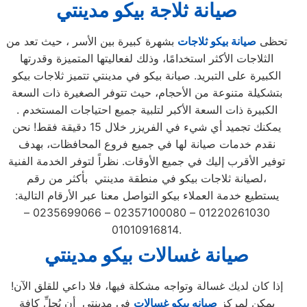
صيانة ثلاجة بيكو مدينتي
تحظى
صيانة بيكو ثلاجات
بشهرة كبيرة بين الأسر ، حيث تعد من
الثلاجات الأكثر استخدامًا، وذلك لفعاليتها المتميزة وقدرتها
الكبيرة على التبريد. صيانة بيكو في مدينتي تتميز ثلاجات بيكو
بتشكيلة متنوعة من الأحجام، حيث تتوفر الصغيرة ذات السعة
الكبيرة ذات السعة الأكبر لتلبية جميع احتياجات المستخدم .
يمكنك تجميد أي شيء في الفريزر خلال 15 دقيقة فقط! نحن
نقدم خدمات صيانة لها في جميع فروع المحافظات، بهدف
توفير الأقرب إليك في جميع الأوقات. نظراً لتوفر الخدمة الفنية
لصيانة ثلاجات بيكو في منطقة مدينتي بأكثر من رقم،
يستطيع خدمة العملاء بيكو التواصل معنا عبر الأرقام التالية:
01220261030 – 02357100080 – 0235699066 –
01010916814.
صيانة غسالات بيكو مدينتي
إذا كان لديك غسالة وتواجه مشكلة فيها، فلا داعي للقلق الآن!
يمكن لمركز
صيانه بيكو غسالات
في مدينتي أن يُحلِّ كافة