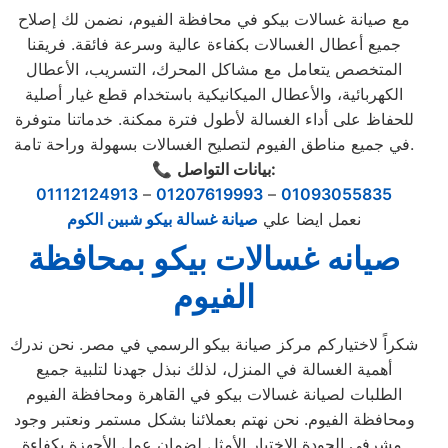
مع صيانة غسالات بيكو في محافظة الفيوم، نضمن لك إصلاح
جميع أعطال الغسالات بكفاءة عالية وسرعة فائقة. فريقنا
المتخصص يتعامل مع مشاكل المحرك، التسريب، الأعطال
الكهربائية، والأعطال الميكانيكية باستخدام قطع غيار أصلية
للحفاظ على أداء الغسالة لأطول فترة ممكنة. خدماتنا متوفرة
في جميع مناطق الفيوم لتصليح الغسالات بسهولة وراحة تامة.
بيانات التواصل:
📞
01112124913
–
01207619993
–
01093055835
نعمل ايضا علي
صيانة غسالة بيكو شبين الكوم
صيانه غسالات بيكو بمحافظة
الفيوم
شكراً لاختياركم مركز صيانة بيكو الرسمي في مصر. نحن ندرك
أهمية الغسالة في المنزل، لذلك نبذل جهدنا لتلبية جميع
الطلبات لصيانة غسالات بيكو في القاهرة ومحافظة الفيوم
ومحافظة الفيوم. نحن نهتم بعملائنا بشكل مستمر ونعتبر وجود
مشرفي الجودة الاختيار الأمثل لضمان عمل الأجهزة بكفاءة.