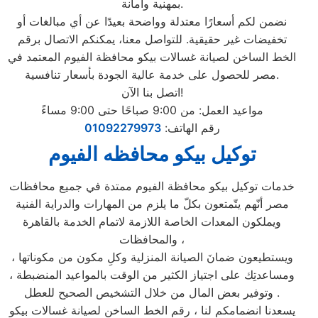
بمهنية وأمانة.
نضمن لكم أسعارًا معتدلة وواضحة بعيدًا عن أي مبالغات أو
تخفيضات غير حقيقية. للتواصل معنا، يمكنكم الاتصال برقم
الخط الساخن لصيانة غسالات بيكو محافظة الفيوم المعتمد في
مصر للحصول على خدمة عالية الجودة بأسعار تنافسية.
اتصل بنا الآن!
مواعيد العمل: من 9:00 صباحًا حتى 9:00 مساءً
رقم الهاتف:
01092279973
توكيل بيكو محافظه الفيوم
خدمات توكيل بيكو محافظة الفيوم ممتدة في جميع محافظات
مصر أنّهم يتّمتعون بكلّ ما يلزم من المهارات والدراية الفنية
ويملكون المعدات الخاصة اللازمة لاتمام الخدمة بالقاهرة
والمحافظات ،
ويستطيعون ضمانَ الصيانة المنزلية وكلِ مكون من مكوناتها ،
ومساعدتِك على اجتياز الكثير من الوقت بالمواعيد المنضبطة ،
وتوفير بعض المال من خلال التشخيص الصحيح للعطل .
يسعدنا انضمامكم لنا ، رقم الخط الساخن لصيانة غسالات بيكو