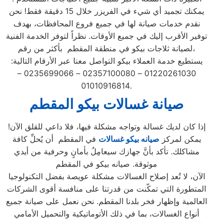
يمكنك تجميد أي شيء في الفريزر خلال 15 دقيقة فقط! نحن
نقدم خدمات صيانة لها في جميع فروع المحافظات، بهدف
توفير الأقرب إليك في جميع الأوقات. نظراً لتوفر الخدمة الفنية
لصيانة ثلاجات بيكو في منطقة المقطم بأكثر من رقم،
يستطيع خدمة العملاء بيكو التواصل معنا عبر الأرقام التالية:
01220261030 – 02357100080 – 0235699066 –
01010916814.
صيانة غسالات بيكو المقطم
إذا كان لديك غسالة وتواجه مشكلة فيها، فلا داعي للقلق الآن!
يمكن لمركز
صيانه بيكو غسالات
في المقطم أن يُحلِّ كافة
مشاكلك. تأكد بأنَّ جهازك سيعامِلُ بأمانٍ وحرفية من أيدي
موثوقة. صيانه بيكو في المقطم
الآن، لا تُعد إصلاح الغسالات مشكلة عويصة بفضل التكنولوجيا
المتطورة التي تمكّنت من قدرتنا على منافسة أقوى الشركات
العالمية وإظهار فخر بلدنا المقطم. نحن نعمل على صيانة جميع
أنواع الغسالات، بما في ذلك الأتوماتيكية والتحميل الأمامي