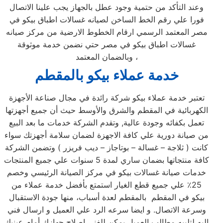
وعند التأكد من حتمية وجود عطل بالجهاز يجب علينا الاتصال
فورا علي رقم الخط الساخن لصيانه غسالات اطباق بيكو في
مصر المعتمد الرسمي ارقام الخطوط الارضية من مركز صيانه
غسالات اطباق بيكو في مصر حتي نضمن خدمة موثوقة
وبالضمان المعتمد ،
خدمة عملاء بيكو بالمقطم
تعتبر خدمة عملاء بيكو شركة رائدة في مجال صناعة الأجهزة
الكهربائية في المقطم والشرق والأوسط حيث أن جميع أجهزتها
تعمل بكفائه وجودة عالية, وتقدم الشركة خدمات ما بعد البيع
من صيانة دورية علي كافة الاجهزة لضمان سلامة أجهزتك سواء
كانت ( ثلاجة – غسالة – بوتاجاز – ديب فريزر ) وتضمن الشركة
كافة منتجاتها بضمان ساري لمدة 5 سنوات علي جميع المنتجات
خدمات صيانة غسالات بيكو في مركز الصيانة الرئيسي وخصم
25٪ علي جميع قطع الغيار استمتع بأفضل خدمة عملاء من
بيكو في المقطم بالمقطم لعدة أسباب، منها جودة الاستقبال
وسرعة الاتصال. و ايضا سرعه الرد علي العميل و ارسال فني
اليه لتلبيه مطالب العميل يمكن للفني إصلاح جهازك أمام عينيك