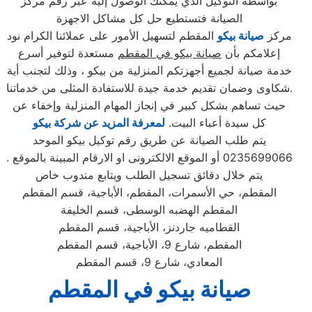
بواسطة التوكيل الذي يمكنك الوصول إليه عبر رقم مركز
الصيانة فتستطيع حل كل مشاكل الاجهزة
مركز
صيانة بيكو
المقطم لتسهيل الأمور على عملائنا الكرام نود
إعلامكم بأن
صيانة بيكو في المقطم
مستعدة لتوفير أسرع
خدمة صيانة لجميع أجهزتكم المنزلية من بيكو ، وذلك لتجنب أية
شكاوى وضمان تقديم خدمة جيدة للاستفادة المثلى من خدماتنا.
حيث تساهم بشكل كبير في إنجاز المهام المنزلية وإخفاء عن
كل سيدة أعباء البيت.
لمعرفة المزيد عن شركة بيكو
يتم طلب الصيانة عن طريق رقم توكيل بيكو الموحد
0235699066 أو الموقع الالكترونى او الارقام المبينة بالموقع .
يتم خلال دقائق تسجيل الطلب ويتابع مندوب خاص
المقطم، حي الأسمرات، المقطم، الأباجية، قسم المقطم
المقطم الهضبه الوسطى، قسم الخليفة
القطاميه جاردنز، الأباجية، قسم المقطم
المقطم، شارع 9، الأباجية، قسم المقطم
المعادي، شارع 9، قسم المقطم
صيانة بيكو في المقطم