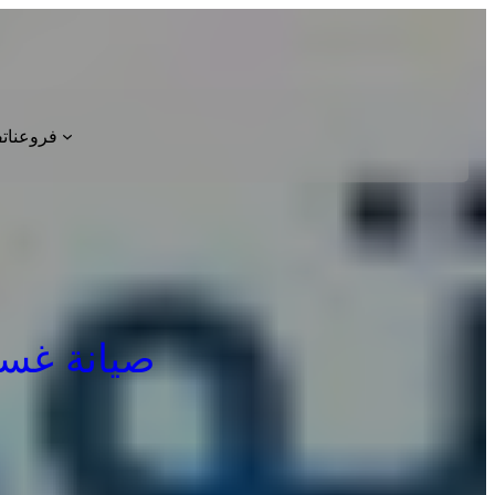
فروعنا
ت
صيانة غسالة اطباق