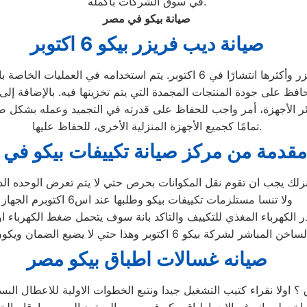
في سوق الشركات بأكمله.
صيانة بيكو في مصر
صيانة ديب فريزر بيكو 6 اكتوبر
يعتبر ديب فريزر بيكو في 6 اكتوبر ذو الأدراج هو أفضل ديب فريزر وأكثرها انتشار
حافظ على جودة المنتجات المجمدة التي يتم تخزينها فيه. بالإضافة إل
هتمام بالديب فريزر كسائر الأجهزة، أمر واجب للحفاظ على قدرته في التجميد وع
تمامًا كجميع الأجهزة المنزلية الأخرى، للحفاظ عليها.
دمة من مركز صيانة تكييفات بيكو في 6 اكتوبر
زلك يجب ان تقوم نقل المكوانات بحرص حتي لا يتم تعرض الوحده الد
ولا تنسا مستلزمات تكييفات بيكو وطلبها عند اس6 اكتوبرم الجهاز
الكهرباء المغذي للتكييف والتاكد بانة سوف يتحمل ضغط الكهرباء او 
ان ويكون في معظم الاجهزة 5 سنوات كاملة علي جميع الاجزاء
صيانه غسالات اطباق بيكو مصر
 ؟ اولا نقراء كتيب التشغيل جيدا ونتبع الخطوات الاولية للاعطال ا