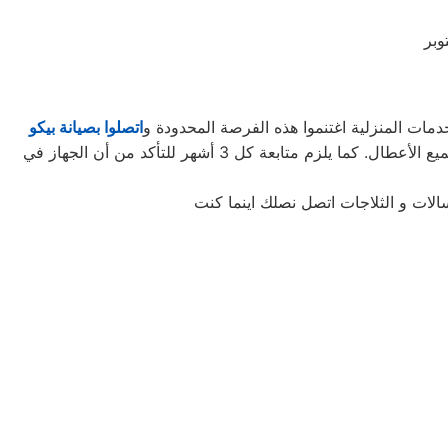
اتصلوا بصيانة بيكو
لتأخذوا حقكُم في عروض صيانة الأجهزة المنزلية قبل افتراقهُ منَّا! ستحتاجون إلى كل ما تطلبونه من صيانة وتجديد الجهاز، وإصلاح جميع الأعطال. كما يلزم متابعة كل 3 أشهر للتأكد من أن الجهاز في
الات و الثلاجات اتصل نصلك اينما كنت