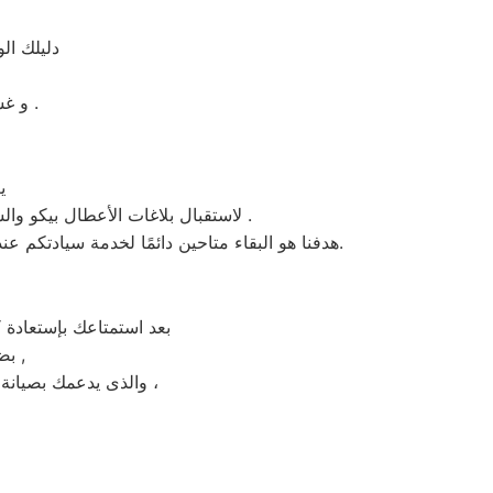
دليلك ال
و غسالات اطباق بيكو مصر و الميكروويف و البوتجازات و الديب فريزر المبردات .
يعم
، لاستقبال بلاغات الأعطال بيكو والشكاوى في 6 اكتوبر . من الساعة السابعة صباحاً حتى العاشرة مساءً بتوقيت 6 اكتوبر في منطقة 6 اكتوبر .
هدفنا هو البقاء متاحين دائمًا لخدمة سيادتكم عند الاتصال برقم خدمة بيكو الموحَّد، وهو 01154008110. نحن نؤدي صيانة لأي جهاز من جهزة بيكو في 6 اكتوبر بحضرتكم.
بعد استمتاعك بإستعادة ك
بضمان شامل فترة عام , الضمان الذى يدعمك بالثقة فى جودة خدمة المختص ,
والذى يدعمك بصيانة مجانيه من قبل المختص خلال فترة الضمان مع زيارة بعد فترة للتأكد من سلامه وكفائة الجهاز ،