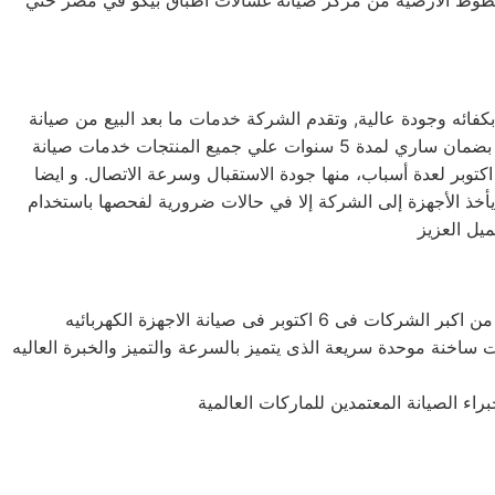
لخطوط الارضية من مركز صيانه غسالات اطباق بيكو في مصر حتي
شرق والأوسط حيث أن جميع أجهزتها تعمل بكفائه وجودة عالية, وتقدم الشركة خدمات ما بعد البيع من صيانة
دورية علي كافة الاجهزة لضمان سلامة أجهزتك سواء كانت ( ثلاجة – غسالة – بوتاجاز – ديب فريزر ) وتضمن الشركة كافة منتجاتها بضمان ساري لمدة 5 سنوات علي جميع المنتجات خدمات صيانة
الات بيكو في مركز الصيانة الرئيسي وخصم 25٪ علي جميع قطع الغيار استمتع بأفضل خدمة عملاء من بيكو في 6 اكتوبر ب6 اكتوبر لعدة أسباب، منها جودة الاستقبال وسرعة الاتصال. و ايضا
 يأخذ الأجهزة إلى الشركة إلا في حالات ضرورية لفحصها باستخدام
ات ساخنة موحدة سريعة الذى يتميز بالسرعة والتميز والخبرة العاليه