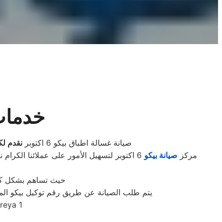
خدمات ص
صيانة غسالة اطباق بيكو 6 اكتوبر
نقدم لك
مركز
صيانة بيكو
6 اكتوبر لتسهيل الأمور على عملائنا الكرام نود إعلامكم بأن
حيث تساهم بشكل كبير
يتم طلب الصيانة عن طريق رقم توكيل بيكو الموحد 0235699066 أو الموقع الالكترونى او الارقام المبينة بالموقع . يتم خلال دقائق تسجيل الطلب وي
reya 1