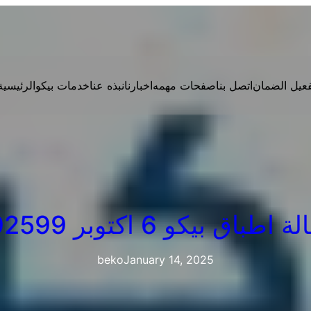
فعيل الضمان
اتصل بنا
صفحات مهمه
اخبارنا
نبذه عنا
خدمات بيكو
الرئيسية
 بيكو 6 اكتوبر 01125892599
beko
January 14, 2025