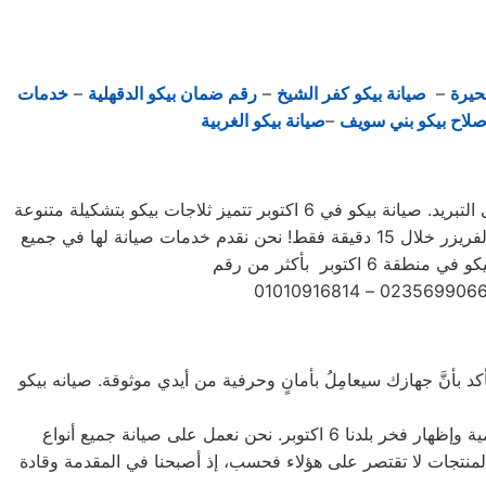
حيرة
–
صيانة بيكو كفر الشيخ
–
رقم ضمان بيكو الدقهلية
–
خدمات
صلاح بيكو بني سويف
–
صيانة بيكو الغربية
بشهرة كبيرة بين الأسر ، حيث تعد من الثلاجات الأكثر استخدامًا، وذلك لفعاليتها المتميزة وقدرتها الكبيرة على التبريد. صيانة بيكو في 6 اكتوبر تتميز ثلاجات بيكو بتشكيلة متنوعة
من الأحجام، حيث تتوفر الصغيرة ذات السعة الكبيرة ذات السعة الأكبر لتلبية جميع احتياجات المستخدم . يمكنك تجميد أي شيء في الفريزر خلال 15 دقيقة فقط! نحن نقدم خدمات صيانة لها في جميع
 تأكد بأنَّ جهازك سيعامِلُ بأمانٍ وحرفية من أيدي موثوقة. صيانه بيكو
الآن، لا تُعد إصلاح الغسالات مشكلة عويصة بفضل التكنولوجيا المتطورة التي تمكّنت من قدرتنا على منافسة أقوى الشركات العالمية وإظهار فخر بلدنا 6 اكتوبر. نحن نعمل على صيانة جميع أنواع
يل الأمامي والتحميل العلوي، بالإضافة إلى غسالات 7 كيلو و 10 كيلو و 14 كيلو. جميع أنواع المنتجات لا تقتصر على هؤلاء فحسب، إذ أصبحنا في المقدمة وقادة