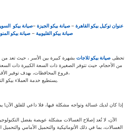
عنوان توكيل بيكو القاهرة
–
صيانة بيكو الجيزة
–
صيانة بيكو السو
صيانة بيكو القليوبية
–
صيانة بيكو المنو
تحظى
صيانة بيكو ثلاجات
فروع المحافظات، بهدف توفير الأقرب إليك في جميع الأوقات. نظراً لتوفر الخدمة الفنية لصيانة ثلاجات بيكو في منطقة 6 اكتوبر بأكثر من رقم،
يستطيع خدمة العملاء بيكو التواصل معنا عبر الأرقام التالية: 01220261030 – 02357100080 – 0235699066 – 01010916814.
إذا كان لديك غسالة وتواجه مشكلة فيها، فلا داعي للقلق الآن! 