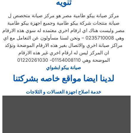
تنويه
مركز صيانة بيكو طامية مصر هو مركز صيانة متخصص ل
صيانة منتجات شركة بيكو طامية وجميع اجهزة بيكو طامية
مصر وليست هناك اي ارقام اخري معتمده له سوي هذه الارقام
وهي 0235710008 – ونحن لسنا مسأولون عن التعامل مع اي
مراكز صيانة اخري والاتصال بغير هذه الارقام الموضحة ونؤكد
ان المركز ليس له ارقام اخري غير هذه الارقام
الموضحة وهي 01154008110- 01220261030
صيانة بيكو ابشواي
لدينا ايضا مواقع خاصه بشركتنا
خدمة اصلاح اجهزة الغسالات و الثلاجات