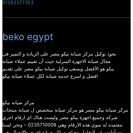
01283377353
beko egypt
يحوذ توكيل مركز صيانة بيكو مصر على الريادة و التميز فى
مجال صيانة الاجهزة المنزلية حيث أن تقييم عملاء صيانة
بيكو هو الأفضل ويسعى توكيل صيانة بيكو مصر على تقديم
افضل و اسرع خدمة صيانة لكل عملاء صيانة بيكو
مركز صيانة بيكو
مركز صيانة بيكو مصر هو مركز صيانة متخصص ل صيانة منتجات
شركة وجميع اجهزة بيكو مصر وليست هناك اي ارقام اخري
معتمده له سوي هذه الارقام وهي 0235710008 – ونحن لسنا
مسأولون عن التعامل مع اي مراكز صيانة اخري والاتصال بغير