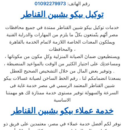
رقم الهاتف:
01092279973
توكيل بيكو بشبين القناطر
خدمات توكيل بيكو شبين القناطر ممتدة في جميع محافظات
مصر أنّهم يتّمتعون بكلّ ما يلزم من المهارات والدراية الفنية
ويملكون المعدات الخاصة اللازمة لاتمام الخدمة بالقاهرة
والمحافظات ،
ويستطيعون ضمانَ الصيانة المنزلية وكلِ مكون من مكوناتها ،
ومساعدتِك على اجتياز الكثير من الوقت بالمواعيد المنضبطة ،
وتوفير بعض المال من خلال التشخيص الصحيح للعطل .
يسعدنا انضمامكم لنا ، رقم الخط الساخن لصيانة غسالات بيكو
شبين القناطر المعتمد الرسمي في مصر خدمة غاية فى
السرعة والسهولة توفير مستوى خدمة ممتازة لك هو مهمتنا
الاساسية
خدمة عملاء بيكو بشبين القناطر
نوفر لكم أفضل خدمة عملاء في مصر، معتمدين على فريق ذو