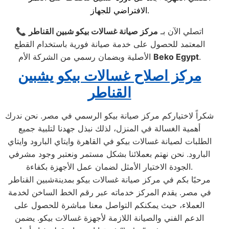
الافتراضي للجهاز.
📞 اتصلي الآن بـ
مركز صيانة غسالات بيكو شبين القناطر
المعتمد للحصول على خدمة صيانة فورية باستخدام القطع
.
Beko Egypt
الأصلية وبضمان رسمي من الشركة الأم
مركز اصلاح غسالات بيكو يشبين
القناطر
شكراً لاختياركم مركز صيانة بيكو الرسمي في مصر. نحن ندرك
أهمية الغسالة في المنزل، لذلك نبذل جهدنا لتلبية جميع
الطلبات لصيانة غسالات بيكو في القاهرة وايتاي البارود وايتاي
البارود. نحن نهتم بعملائنا بشكل مستمر ونعتبر وجود مشرفي
الجودة الاختيار الأمثل لضمان عمل الأجهزة بكفاءة.
مرحبًا بكم في مركز صيانة غسالات بيكو بمدينةشبين القناطر
في مصر. يقدم المركز خدماته عبر رقم الخط الساخن لخدمة
العملاء، حيث يمكنكم التواصل معنا مباشرة للحصول على
الدعم الفني والصيانة اللازمة لأجهزة غسالات بيكو. يضمن