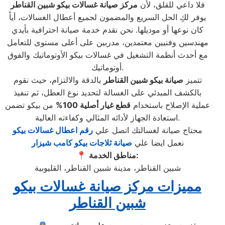
فلا داعي للقلق، لأن
مركز صيانة غسالات بيكو شبين القناطر
يوفر لكِ الحل السريع والمضمون لجميع أعطال الغسالات، أياً
كان نوعها أو موديلها. نحن نقدم خدمة صيانة احترافية بأيدي
مهندسين وفنيين معتمدين، مدربين على أعلى مستوى للتعامل
مع أحدث أنظمة التشغيل في غسالات بيكو الأوتوماتيك والفوق
أوتوماتيك.
تتميز
صيانة بيكو شبين القناطر
بالدقة والالتزام، حيث نقوم
بالكشف المبدئي على الغسالة لتحديد نوع العطل، ثم تنفيذ
عملية الإصلاح باستخدام
قطع غيار أصلية 100
%
من بيكو تضمن
استعادة الجهاز لأدائه المثالي وكفاءته العالية.
محتاج صيانة لغسالتك اتصل علي
رقم اعطال غسالات بيكو
نعمل ايضا علي
صيانة ثلاجات بيكو كامب شيزار
مناطق الخدمة:
📍
شبين القناطر، مدينة شبين القناطر، القليوبية
مميزات مركز صيانة غسالات بيكو
شبين القناطر