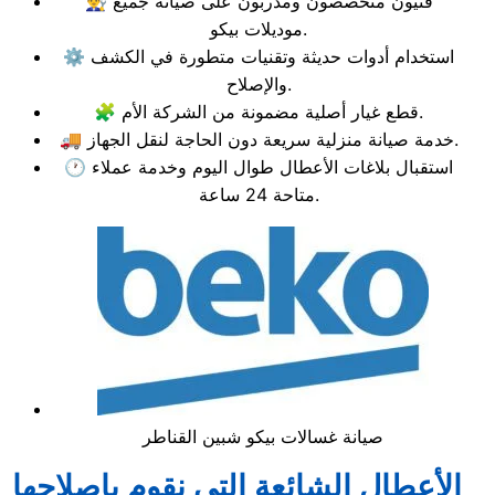
👨‍🔧 فنيون متخصصون ومدربون على صيانة جميع
موديلات بيكو.
⚙️ استخدام أدوات حديثة وتقنيات متطورة في الكشف
والإصلاح.
🧩 قطع غيار أصلية مضمونة من الشركة الأم.
🚚 خدمة صيانة منزلية سريعة دون الحاجة لنقل الجهاز.
🕐 استقبال بلاغات الأعطال طوال اليوم وخدمة عملاء
متاحة 24 ساعة.
صيانة غسالات بيكو شبين القناطر
الأعطال الشائعة التي نقوم بإصلاحها