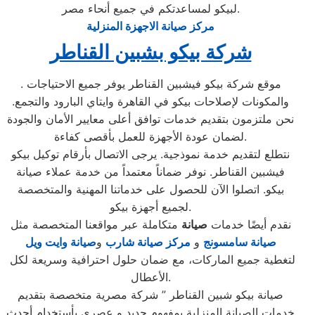
لبيكو لمساعدتكم في جميع أنحاء مصر.
مركز صيانة الاجهزة المنزلية
شركة بيكو بشبين القناطر
. موقع شركة بيكو فيشبين القناطر يوفر جميع الاحتياجات
والمكونات لإصلاحات بيكو في القاهرة وايتاي البارود والتجمع.
نحن ملتزمون بتقديم خدمات توافق أعلى معايير الأمان والجودة
لضمان عودة الأجهزة للعمل بأقصى كفاءة.
نتطلع لتقديم خدمة نموذجية. يرجى الاتصال بأرقام توكيل بيكو
فيشبين القناطر. نوفر ضماناً معتمداً من خدمة عملاء صيانة
بيكو. اتصلوا الآن للحصول على خدماتنا المهنية والمتخصصة
لجميع أجهزة بيكو.
نقدم أيضًا خدمات
صيانة
متكاملة عبر مواقعنا المتخصصة مثل
صيانة سامسونج
و
مركز صيانة شارب
و
صيانة وايت ويل
لتغطية جميع الماركات، مع ضمان حلول احترافية وسريعة لكل
الأعطال.
صيانة بيكو شبين القناطر ” شركة مصرية متخصصة بتقديم
خدمات الصيانة المنزلية بمفهوم جديد و عصري بأستخدام أحدث