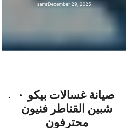
samr
December 29, 2025
· صيانة غسالات بيكو
شبين القناطر فنيون
محترفون