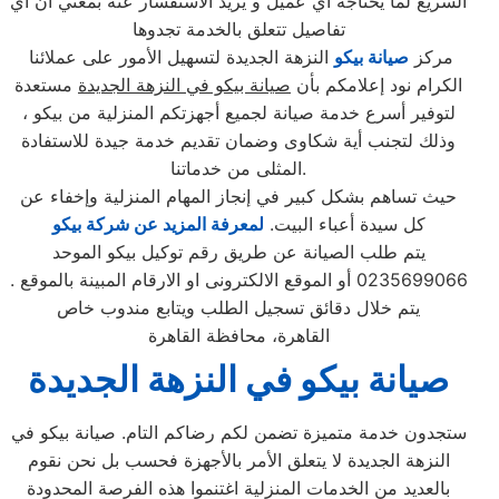
السريع لما يحتاجه اي عميل و يريد الاستفسار عنه بمعني ان اي
تفاصيل تتعلق بالخدمة تجدوها
مركز
صيانة بيكو
النزهة الجديدة لتسهيل الأمور على عملائنا
الكرام نود إعلامكم بأن
صيانة بيكو في النزهة الجديدة
مستعدة
لتوفير أسرع خدمة صيانة لجميع أجهزتكم المنزلية من بيكو ،
وذلك لتجنب أية شكاوى وضمان تقديم خدمة جيدة للاستفادة
المثلى من خدماتنا.
حيث تساهم بشكل كبير في إنجاز المهام المنزلية وإخفاء عن
كل سيدة أعباء البيت.
لمعرفة المزيد عن شركة بيكو
يتم طلب الصيانة عن طريق رقم توكيل بيكو الموحد
0235699066 أو الموقع الالكترونى او الارقام المبينة بالموقع .
يتم خلال دقائق تسجيل الطلب ويتابع مندوب خاص
القاهرة، محافظة القاهرة
صيانة بيكو في النزهة الجديدة
ستجدون خدمة متميزة تضمن لكم رضاكم التام. صيانة بيكو في
النزهة الجديدة لا يتعلق الأمر بالأجهزة فحسب بل نحن نقوم
بالعديد من الخدمات المنزلية اغتنموا هذه الفرصة المحدودة