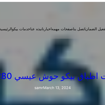
فعيل الضمان
اتصل بنا
صفحات مهمه
اخبارنا
نبذه عنا
خدمات بيكو
الرئيسية
باق بيكو حوش عيسي 01023140280
samr
March 13, 2024