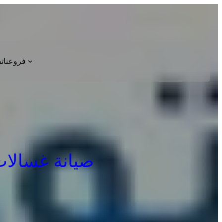
فروعنا
ت
صيانة غسالات اط