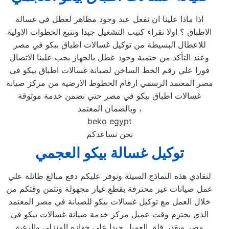
اذا ماذا علينا ان نفعل عند وجود مظاهر لعطل في غسالة
الاطباق ؟ اولا نقراء كتيب التشغيل جيدا ونتبع الخطوات الاولية
للاعطال البسيطة من توكيل غسالات اطباق بيكو في مصر
وعند التأكد من حتمية وجود عطل بالجهاز يجب علينا الاتصال
فورا علي رقم الخط الساخن لصيانة غسالات اطباق بيكو في
مصر المعتمد الرسمي ارقام الخطوط الارضية من مركز صيانة
غسالات اطباق بيكو في مصر حتي نضمن خدمة موثوقة
وبالضمان المعتمد ،
beko egypt
نحن نساعدكم
توكيل غسالة بيكو العجمي
لتفادي هذه النماذج السيئة ونوفر عليكم دفع مبالغ طائلة علي
عمل صيانات غير محترفة بقطع غيار مجهولة ونثمن وقتكم من
خلال العمل مع توكيل غسالات بيكو للصيانة في مصر المعتمد
الذي يحترم وقت عميل مركز خدمة صيانة غسالات بيكو في
مصر ويقدر قلق العميل جيدا علي جهازه المنزلي والرغبة