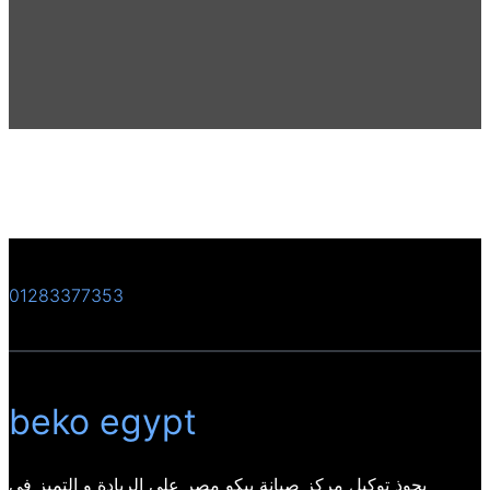
01283377353
beko egypt
يحوذ توكيل مركز صيانة بيكو مصر على الريادة و التميز فى