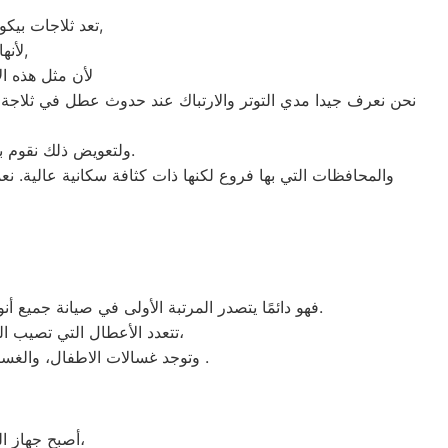
تعد ثلاجات بيكو هي أهم الأجهزة الكهربائية التي توفرها الشركة و أكثرها مبيعاً بين بقية المنتجات الأخرى,
لأنها قوية جداً في عمليات التبريد و تتضمن بعض التقنيات المتميزة كتقنية الانفلتر,
لأن مثل هذه ال
نحن نعرف جيدا مدي التوتر والارتباك عند حدوث عطل في ثلاجة ب
ولتعويض ذلك نقوم بتوجية خطوط سير منظمة من المقر الرئيسي ل اقرب مركز صيانة بيكو بيلا لتلك المحافظات.
والمحافظات التي بها فروع لكنها ذات كثافة سكانية عالية. نعم
فهو دائمًا يتصدر المرتبة الأولى في صيانة جميع أنواع الغسالات الخاصة بماركة اقرب مركز صيانة بيكو بيلا تحت أيدي أنسب بيلا، مع مراعاة توفير أفضل خدمات الدعم الفنى.
تتعدد الأعطال التي تصيب الغسالات بمختلف فئات الصنع والنوع من غسالات اوتوماتيك، واخرى فوق اوتوماتيك، والنصف اتوماتيك،
.
وتوجد غسالات الاطفال، والغسا
أصبح جهاز الفريزر من ماركة بيكو من الأجهزة الضرورية داخل كافة البيوت، وفقًا لمميزاته العديدة،