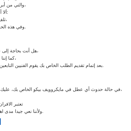
والتي من أبرزها حفظ الطعام لفترات طويلة، وتعدد موديلاته المختلفة، وبالرغم من مميزاته العديدة،
ألا أنه من المحتمل حدوث بعض الأعطال التي تتطلب الصيانة، ومن هذه الأعطال:
تلف التايمر، أو مشكلة في الترموستات، أو السخان، أو عطل بالدائرة الكهربائية،
وفي هذه الحالة يجب عليك الاتصال بخدمة صيانة ديب فريزر بيكو المنوفية لعمل الإصلاحات اللازمة.
هل أنت بحاجة إلى خدمة الصيانة الفورية لغسالة الأطباق لديك؟ نحن نمنحك خدمة الصيانة الفورية التي ترغب بها،
كما إننا نمتلك خبرة أكثر من 10 سنوات في خدمات إصلاحات كافة أنواع غسالات الأطباق،
بعد إتمام تقديم الطلب الخاص بك يقوم الفنيين التابعين لـ غسالات الاطباق ، بعمل معاينة بالمنزل لتحديد العطل، ثم القيام ب اصلاح غسالات اطباق بيكو دون سحب الجهاز إلى الوكلاء.
في حالة حدوث أي عطل في مايكروويف بيكو الخاص بك، عليك أن تتوجه على الفور إلى أقرب مركز صيانة ميكروويف بيكو داخل محافظة بيلا، أو من خلال التواصل مع ممثلي خدمة العملاء عبر الهاتف،
تعتبر الافر
ولأننا نعي جيدا مدى اهمية صيانة ميكروويف بيكو في المنزل فقد وفرنا خدمة مميزة وقطع غيار اصلية لكافة الأعطال.
ا