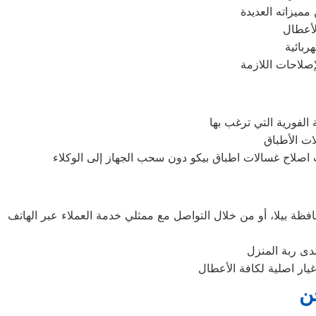
دى ربة المنزل
ن