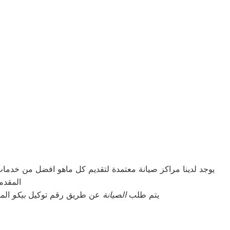
يوجد لدينا مراكز صيانة معتمدة لتقديم كل ماهو افضل من خدمات
المقدم
يتم طلب
الصيانة
عن طريق رقم توكيل
بيكو
الموحد 01283377353 أو الموقع الالكترونى او 