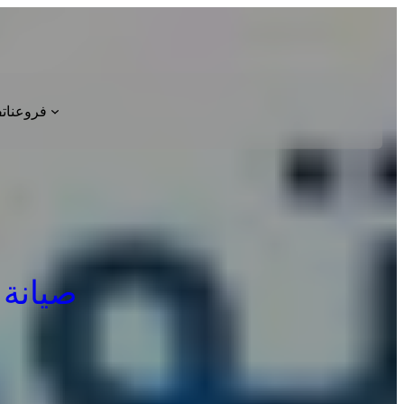
فروعنا
ت
صيانة ديب