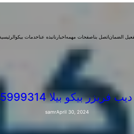
فعيل الضمان
اتصل بنا
صفحات مهمه
اخبارنا
نبذه عنا
خدمات بيكو
الرئيسية
 فريزر بيكو بيلا 01095999314
samr
April 30, 2024