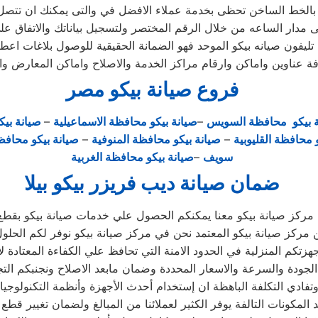
بالخط الساخن تحظى بخدمة عملاء الافضل في والتى يمكنك ان تتصل
لى مدار الساعه من خلال الرقم المختصر ولتسجيل بياناتك والاتفاق عل
ليفون صيانه بيكو الموحد فهو الضمانة الحقيقية للوصول بلاغات اعط
 عناوين واماكن وارقام مراكز الخدمة والاصلاح واماكن المعارض والم
فروع صيانة بيكو مصر
ة بيكو محافظة السويس
–
صيانة بيكو محافظة الاسماعيلية
–
صيانة بيك
 محافظة القليوبية
–
صيانة بيكو محافظة المنوفية
–
صيانة بيكو محافظ
سويف
–
صيانة بيكو محافظة الغربية
ضمان صيانة ديب فريزر بيكو بيلا
 مركز صيانة بيكو معنا يمكنكم الحصول علي خدمات صيانة بيكو بقطع ا
ركز صيانة بيكو المعتمد نحن في مركز صيانة بيكو نوفر لكم الحلول ا
جهزتكم المنزلية في الحدود الامنة التي تحافظ علي الكفاءة المعتادة 
تفادي التكلفة الباهظة ان إستخدام أحدث الأجهزة وأنظمة التكنولوجيا
المكونات التالفة يوفر الكثير لعملائنا من المبالغ ولضمان تغيير قطع ا