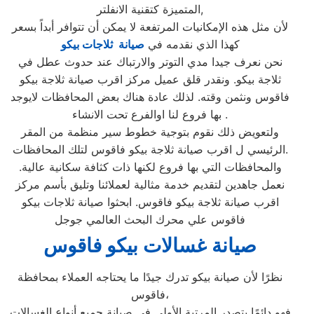
المتميزة كتقنية الانفلتر,
لأن مثل هذه الإمكانيات المرتفعة لا يمكن أن تتوافر أبداً بسعر
كهذا الذي نقدمه في
صيانة ثلاجات بيكو
نحن نعرف جيدا مدي التوتر والارتباك عند حدوث عطل في
ثلاجة بيكو. ونقدر قلق عميل مركز اقرب صيانة ثلاجة بيكو
فاقوس ونثمن وقته. لذلك عادة هناك بعض المحافظات لايوجد
بها فروع لنا اوالفرع تحت الانشاء .
ولتعويض ذلك نقوم بتوجية خطوط سير منظمة من المقر
الرئيسي ل اقرب صيانة ثلاجة بيكو فاقوس لتلك المحافظات.
والمحافظات التي بها فروع لكنها ذات كثافة سكانية عالية.
نعمل جاهدين لتقديم خدمة مثالية لعملائنا وتليق بأسم مركز
اقرب صيانة ثلاجة بيكو فاقوس. ابحثوا صيانة ثلاجات بيكو
فاقوس علي محرك البحث العالمي جوجل
صيانة غسالات بيكو فاقوس
نظرًا لأن صيانة بيكو تدرك جيدًا ما يحتاجه العملاء بمحافظة
فاقوس،
فهو دائمًا يتصدر المرتبة الأولى في صيانة جميع أنواع الغسالات