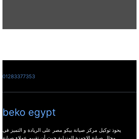
01283377353
beko egypt
يحوذ توكيل مركز صيانة بيكو مصر على الريادة و التميز فى
مجال صيانة الاجهزة المنزلية حيث أن تقييم عملاء صيانة