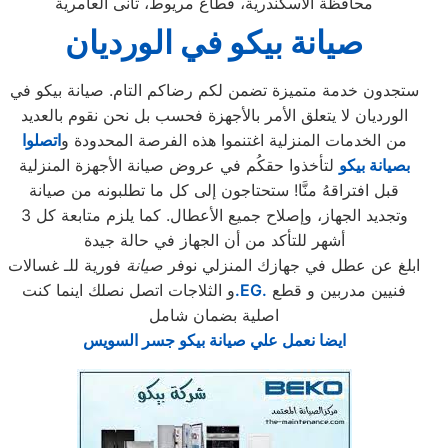
محافظة الاسكندرية، قطاع مريوط، ثانى العامرية
صيانة بيكو في الورديان
ستجدون خدمة متميزة تضمن لكم رضاكم التام. صيانة بيكو في
الورديان لا يتعلق الأمر بالأجهزة فحسب بل نحن نقوم بالعديد
من الخدمات المنزلية اغتنموا هذه الفرصة المحدودة و
اتصلوا
بصيانة بيكو
لتأخذوا حقكُم في عروض صيانة الأجهزة المنزلية
قبل افتراقهُ منَّا! ستحتاجون إلى كل ما تطلبونه من صيانة
وتجديد الجهاز، وإصلاح جميع الأعطال. كما يلزم متابعة كل 3
أشهر للتأكد من أن الجهاز في حالة جيدة
ابلغ عن عطل في جهازك المنزلي نوفر
صيانة
فورية للـ غسالات
فنيين مدربين و قطع
.EG.
و الثلاجات اتصل نصلك اينما كنت
اصلية بضمان شامل
ايضا نعمل علي صيانة بيكو جسر السويس