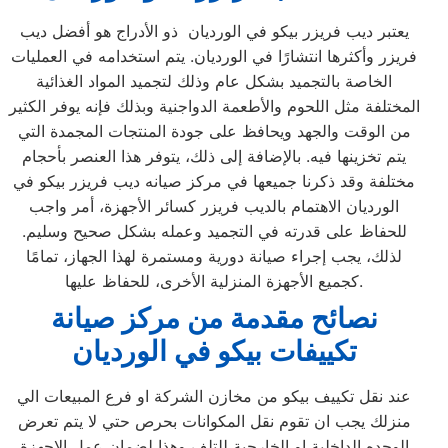
يعتبر ديب فريزر بيكو في الورديان ذو الأدراج هو أفضل ديب
فريزر وأكثرها انتشارًا في الورديان. يتم استخدامه في العمليات
الخاصة بالتجميد بشكل عام وذلك لتجميد المواد الغذائية
المختلفة مثل اللحوم والأطعمة الدواجنية وبذلك فإنه يوفر الكثير
من الوقت والجهد ويحافظ على جودة المنتجات المجمدة التي
يتم تخزينها فيه. بالإضافة إلى ذلك، يتوفر هذا العنصر بأحجام
مختلفة وقد ذكرنا جميعها في مركز صيانه ديب فريزر بيكو في
الورديان الاهتمام بالديب فريزر كسائر الأجهزة، أمر واجب
للحفاظ على قدرته في التجميد وعمله بشكل صحيح وسليم.
لذلك، يجب إجراء صيانة دورية ومستمرة لهذا الجهاز، تمامًا
كجميع الأجهزة المنزلية الأخرى، للحفاظ عليها.
نصائح مقدمة من مركز صيانة
تكييفات بيكو في الورديان
عند نقل تكييف بيكو من مخازن الشركة او فرع المبيعات الي
منزلك يجب ان تقوم نقل المكوانات بحرص حتي لا يتم تعرض
الوحده الداخلية او الخارجية للتلف وهذا لضمان عمل الاجهزة