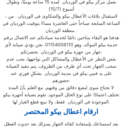
يعمل مركز بيكو في الورديان لمدة 15 ساعة يوميًا، وطوال
أسبوع (15/7)
، لاستقبال بلاغات الأعطال بيكو والشكاوى في الورديان . من
الساعة السابعة صباحاً حتى العاشرة مساءً بتوقيت الورديان في
منطقة الورديان .
هدفنا هو البقاء متاحين دائمًا لخدمة سيادتكم عند الاتصال برقم
خدمة بيكو الموحَّد، وهو 01154008110. نحن نؤدي صيانة لأي
جهاز من جهزة بيكو في الورديان بحضرتكم.
بغض النظر عن الأعطال والمشاكل التي تواجهها، يجب عدم
سحب الجهاز تحت أي ظرف من الظروف. يتم تنفيذ الصيانة
على يد فنيي بيكو في مدينة الورديان بشكلٍ فوري عند
حضورهم.
لا تحتاج سوى لبضع دقائق من وقتهم، مع العلم بأنّ المدة
تختلف اعتمادًا على نوع الخلل الموجود. نقوم بصيانة أجهزة بيكو
الموجودة في الورديان فقط، ولا نبيع قطع الغيار لها.
ارقام اعطال بيكو المختصر
بعد استمتاعك بإستعادة كفائة الجهاز بمنزلك بعد حدوث العطل