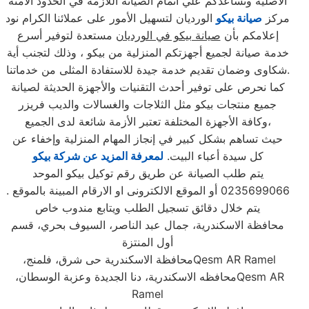
الاصلية ونساعدكم علي اتمام الصيانة اللازمة في الحدود الامنة
مركز
صيانة بيكو
الورديان لتسهيل الأمور على عملائنا الكرام نود
إعلامكم بأن
صيانة بيكو في الورديان
مستعدة لتوفير أسرع
خدمة صيانة لجميع أجهزتكم المنزلية من بيكو ، وذلك لتجنب أية
شكاوى وضمان تقديم خدمة جيدة للاستفادة المثلى من خدماتنا.
كما نحرص على توفير أحدث التقنيات والأجهزة الحديثة لصيانة
جميع منتجات بيكو مثل الثلاجات والغسالات والديب فریزر
وكافة الأجهزة المختلفة تعتبر الأزمة شائعة لدى الجميع،
حيث تساهم بشكل كبير في إنجاز المهام المنزلية وإخفاء عن
كل سيدة أعباء البيت.
لمعرفة المزيد عن شركة بيكو
يتم طلب الصيانة عن طريق رقم توكيل بيكو الموحد
0235699066 أو الموقع الالكترونى او الارقام المبينة بالموقع .
يتم خلال دقائق تسجيل الطلب ويتابع مندوب خاص
محافظة الاسكندرية، جمال عبد الناصر، السيوف بحري، قسم
أول المنتزة
Qesm AR Ramel
محافظة الاسكندرية حى شرق، فلمنج،
Qesm AR
محافظه الاسكندرية، دنا الجديدة وعزبة الوسطان،
Ramel