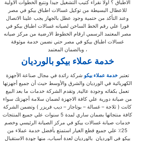
الاطباق ؟ اولا نقراء كتيب التشغيل جيدا ونتبع الخطوات الاولية
للاعطال البسيطة من توكيل غسالات اطباق بيكو في مصر
وعند التأكد من حتمية وجود عطل بالجهاز يجب علينا الاتصال
فورا علي رقم الخط الساخن لصيانه غسالات اطباق بيكو في
مصر المعتمد الرسمي ارقام الخطوط الارضية من مركز صيانه
غسالات اطباق بيكو في مصر حتي نضمن خدمة موثوقة
وبالضمان المعتمد ،
خدمة عملاء بيكو بالورديان
تعتبر
خدمة عملاء بيكو
شركة رائدة في مجال صناعة الأجهزة
الكهربائية في الورديان والشرق والأوسط حيث أن جميع أجهزتها
تعمل بكفائه وجودة عالية, وتقدم الشركة خدمات ما بعد البيع
من صيانة دورية علي كافة الاجهزة لضمان سلامة أجهزتك سواء
كانت ( ثلاجة – غسالة – بوتاجاز – ديب فريزر ) وتضمن الشركة
كافة منتجاتها بضمان ساري لمدة 5 سنوات علي جميع المنتجات
خدمات صيانة غسالات بيكو في مركز الصيانة الرئيسي وخصم
25٪ علي جميع قطع الغيار استمتع بأفضل خدمة عملاء من
بيكو في الورديان بالورديان لعدة أسباب، منها جودة الاستقبال