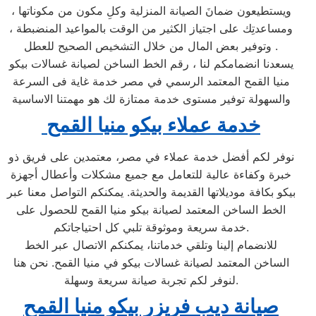
ويستطيعون ضمانَ الصيانة المنزلية وكلِ مكون من مكوناتها ،
ومساعدتِك على اجتياز الكثير من الوقت بالمواعيد المنضبطة ،
وتوفير بعض المال من خلال التشخيص الصحيح للعطل .
يسعدنا انضمامكم لنا ، رقم الخط الساخن لصيانة غسالات بيكو
منيا القمح المعتمد الرسمي في مصر خدمة غاية فى السرعة
والسهولة توفير مستوى خدمة ممتازة لك هو مهمتنا الاساسية
خدمة عملاء بيكو منيا القمح
نوفر لكم أفضل خدمة عملاء في مصر، معتمدين على فريق ذو
خبرة وكفاءة عالية للتعامل مع جميع مشكلات وأعطال أجهزة
بيكو بكافة موديلاتها القديمة والحديثة. يمكنكم التواصل معنا عبر
الخط الساخن المعتمد لصيانة بيكو منيا القمح للحصول على
خدمة سريعة وموثوقة تلبي كل احتياجاتكم.
للانضمام إلينا وتلقي خدماتنا، يمكنكم الاتصال عبر الخط
الساخن المعتمد لصيانة غسالات بيكو في منيا القمح. نحن هنا
لنوفر لكم تجربة صيانة سريعة وسهلة.
صيانة ديب فريزر بيكو منيا القمح