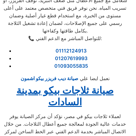
للتعامل مع جميع الأعطال مثل ضعف التبريد، توقف الفريزر، أو
تسريب المياه. نحن نوفر فريق فني متخصص معتمد على أعلى
مستوى من الخبرة، مع استخدام قطع غيار أصلية وضمان
رسمي على جميع الإصلاحات، لضمان إعادة تشغيل الثلاجة
بكامل طاقتها وكفاءتها.
📞 للتواصل المباشر مع الدعم الفني:
01112124913
01207619993
01093055835
نعمل ايضا علي
صيانة ديب فريزر بيكو اشمون
صيانة ثلاجات بيكو بمدينة
السادات
لعملاء ثلاجات بيكو في مصر، نؤكد أن مركز الصيانة يوفر
خدمات عالية الجودة لمعالجة جميع أعطال الثلاجات. من خلال
الاتصال المباشر بخدمة الدعم الفني عبر الخط الساخن لمركز