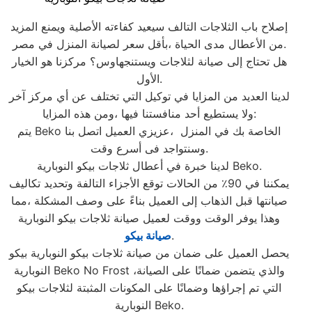
إصلاح باب الثلاجات التالف سيعيد كفاءته الأصلية ويمنع المزيد
من الأعطال مدى الحياة ،بأقل سعر لصيانة المنزل في مصر.
هل تحتاج إلى صيانة لثلاجات ويستنجهاوس؟ مركزنا هو الخيار
الأول.
لدينا العديد من المزايا في توكيل التي تختلف عن أي مركز آخر
ولا يستطيع أحد منافستنا فيها ،ومن هذه المزايا:
يتم Beko الخاصة بك في المنزل ،عزيزي العميل اتصل بنا
وسنتواجد فى أسرع وقت.
لدينا خبرة في أعطال ثلاجات بيكو النوبارية Beko.
يمكننا في 90٪ من الحالات توقع الأجزاء التالفة وتحديد تكاليف
صيانتها قبل الذهاب إلى العميل بناءً على وصف المشكلة ،مما
وهذا يوفر الوقت ووقت لعميل صيانة ثلاجات بيكو النوبارية
.
صيانة بيكو
يحصل العميل على ضمان من صيانة ثلاجات بيكو النوبارية بيكو
النوبارية Beko No Frost ،والذي يتضمن ضمانًا على الصيانة
التي تم إجراؤها وضمانًا على المكونات المثبتة لثلاجات بيكو
النوبارية Beko.