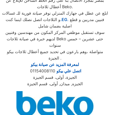
بمصر بمجرد الاتصال بنا على رقم الخط الساخن للإبلاغ عن
أعطال ثلاجات Beko.
ابلغ عن عطل في جهازك المنزلي نوفر
صيانة
فورية للـ غسالات
فنيين مدربين و قطع
.EG.
و الثلاجات اتصل نصلك اينما كنت
اصلية بضمان شامل
سوف تستقبل موظفي المركز المكون من مهندسين وفنيين
لديهم خبرة في صيانة ثلاجات Beko حتى عشرين – خمس
سنوات
متواصلة ،وهم بارعون في تحديد جميع أعطال ثلاجات بيكو
الجيزة .
لمعرفة المزيد عن صيانة بيكو
اتصل علي بيكو
01154008110
الجيزة، أولى، قسم الجيزة
الجيزه, ميدان, أولى، قسم الجيزة