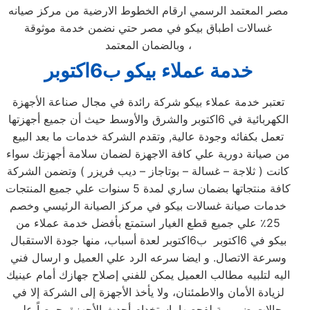
مصر المعتمد الرسمي ارقام الخطوط الارضية من مركز صيانه
غسالات اطباق بيكو في مصر حتي نضمن خدمة موثوقة
وبالضمان المعتمد ،
خدمة عملاء بيكو ب6اكتوبر
تعتبر خدمة عملاء بيكو شركة رائدة في مجال صناعة الأجهزة
الكهربائية في 6اكتوبر والشرق والأوسط حيث أن جميع أجهزتها
تعمل بكفائه وجودة عالية, وتقدم الشركة خدمات ما بعد البيع
من صيانة دورية علي كافة الاجهزة لضمان سلامة أجهزتك سواء
كانت ( ثلاجة – غسالة – بوتاجاز – ديب فريزر ) وتضمن الشركة
كافة منتجاتها بضمان ساري لمدة 5 سنوات علي جميع المنتجات
خدمات صيانة غسالات بيكو في مركز الصيانة الرئيسي وخصم
25٪ علي جميع قطع الغيار استمتع بأفضل خدمة عملاء من
بيكو في 6اكتوبر ب6اكتوبر لعدة أسباب، منها جودة الاستقبال
وسرعة الاتصال. و ايضا سرعه الرد علي العميل و ارسال فني
اليه لتلبيه مطالب العميل يمكن للفني إصلاح جهازك أمام عينيك
لزيادة الأمان والاطمئنان، ولا يأخذ الأجهزة إلى الشركة إلا في
حالات ضرورية لفحصها باستخدام أحدث الأجهزة. حرصاً على