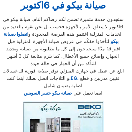
صيانة بيكو في 6اكتوبر
ستجدون خدمة متميزة تضمن لكم رضاكم التام. صيانة بيكو في
6اكتوبر لا يتعلق الأمر بالأجهزة فحسب بل نحن نقوم بالعديد من
الخدمات المنزلية اغتنموا هذه الفرصة المحدودة و
اتصلوا بصيانة
بيكو
لتأخذوا حقكُم في عروض صيانة الأجهزة المنزلية قبل
افتراقهُ منَّا! ستحتاجون إلى كل ما تطلبونه من صيانة وتجديد
الجهاز، وإصلاح جميع الأعطال. كما يلزم متابعة كل 3 أشهر
للتأكد من أن الجهاز في حالة جيدة
ابلغ عن عطل في جهازك المنزلي نوفر
صيانة
فورية للـ غسالات
فنيين مدربين و قطع
.EG.
و الثلاجات اتصل نصلك اينما كنت
اصلية بضمان شامل
ايضا نعمل علي
صيانه بيكو جسر السويس