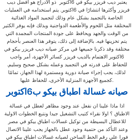
يعتبر ديب فريزر بيكو في 6اكتوبر ذو الأدراج هو أفضل ديب
فريزر وأكثرها انتشارًا في 6اكتوبر. يتم استخدامه في العمليات
الخاصة بالتجميد بشكل عام وذلك لتجميد المواد الغذائية
المختلفة مثل اللحوم والأطعمة الدواجنية وبذلك فإنه يوفر الكثير
من الوقت والجهد ويحافظ على جودة المنتجات المجمدة التي
يتم تخزينها فيه. بالإضافة إلى ذلك، يتوفر هذا العنصر بأحجام
مختلفة وقد ذكرنا جميعها في مركز صيانه ديب فريزر بيكو في
6اكتوبر الاهتمام بالديب فريزر كسائر الأجهزة، أمر واجب
للحفاظ على قدرته في التجميد وعمله بشكل صحيح وسليم.
لذلك، يجب إجراء صيانة دورية ومستمرة لهذا الجهاز، تمامًا
كجميع الأجهزة المنزلية الأخرى، للحفاظ عليها.
صيانه غسالة اطباق بيكو ب6اكتوبر
اذا ماذا علينا ان نفعل عند وجود مظاهر لعطل في غسالة
الاطباق ؟ اولا نقراء كتيب التشغيل جيدا ونتبع الخطوات الاولية
للاعطال البسيطة من توكيل غسالات اطباق بيكو في مصر
وعند التأكد من حتمية وجود عطل بالجهاز يجب علينا الاتصال
فورا علي رقم الخط الساخن لصيانه غسالات اطباق بيكو في