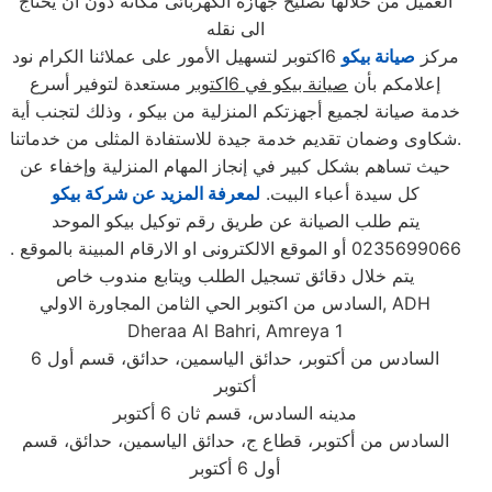
العميل من خلالها تصليح جهازه الكهربائى مكانه دون ان يحتاج
الى نقله
مركز
صيانة بيكو
6اكتوبر لتسهيل الأمور على عملائنا الكرام نود
إعلامكم بأن
صيانة بيكو في 6اكتوبر
مستعدة لتوفير أسرع
خدمة صيانة لجميع أجهزتكم المنزلية من بيكو ، وذلك لتجنب أية
شكاوى وضمان تقديم خدمة جيدة للاستفادة المثلى من خدماتنا.
حيث تساهم بشكل كبير في إنجاز المهام المنزلية وإخفاء عن
كل سيدة أعباء البيت.
لمعرفة المزيد عن شركة بيكو
يتم طلب الصيانة عن طريق رقم توكيل بيكو الموحد
0235699066 أو الموقع الالكترونى او الارقام المبينة بالموقع .
يتم خلال دقائق تسجيل الطلب ويتابع مندوب خاص
, ADH
السادس من اكتوبر الحي الثامن المجاورة الاولي
Dheraa Al Bahri, Amreya 1
السادس من أكتوبر، حدائق الياسمين، حدائق، قسم أول 6
أكتوبر
مدينه السادس، قسم ثان 6 أكتوبر
السادس من أكتوبر، قطاع ج، حدائق الياسمين، حدائق، قسم
أول 6 أكتوبر