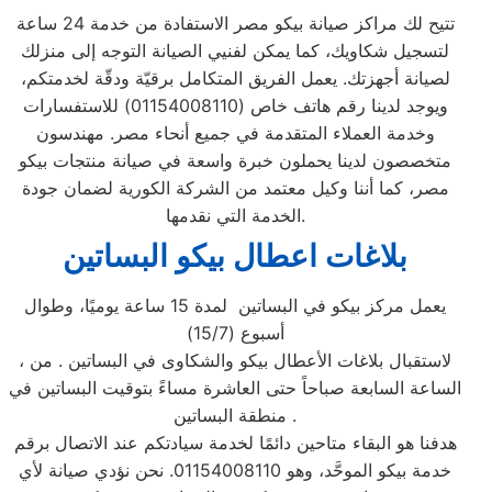
تتيح لك مراكز صيانة بيكو مصر الاستفادة من خدمة 24 ساعة
لتسجيل شكاويك، كما يمكن لفنيي الصيانة التوجه إلى منزلك
لصيانة أجهزتك. يعمل الفريق المتكامل برقيّة ودقّة لخدمتكم،
ويوجد لدينا رقم هاتف خاص (01154008110) للاستفسارات
وخدمة العملاء المتقدمة في جميع أنحاء مصر. مهندسون
متخصصون لدينا يحملون خبرة واسعة في صيانة منتجات بيكو
مصر، كما أننا وكيل معتمد من الشركة الكورية لضمان جودة
الخدمة التي نقدمها.
بلاغات اعطال بيكو البساتين
يعمل مركز بيكو في البساتين لمدة 15 ساعة يوميًا، وطوال
أسبوع (15/7)
، لاستقبال بلاغات الأعطال بيكو والشكاوى في البساتين . من
الساعة السابعة صباحاً حتى العاشرة مساءً بتوقيت البساتين في
منطقة البساتين .
هدفنا هو البقاء متاحين دائمًا لخدمة سيادتكم عند الاتصال برقم
خدمة بيكو الموحَّد، وهو 01154008110. نحن نؤدي صيانة لأي