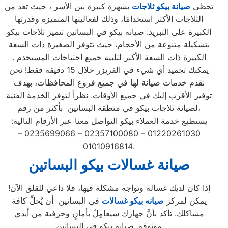
تحظى
صيانة بيكو ثلاجات
بشهرة كبيرة بين الأسر ، حيث تعد من
الثلاجات الأكثر استخدامًا، وذلك لفعاليتها المتميزة وقدرتها
الكبيرة على التبريد. صيانة بيكو في البساتين تتميز ثلاجات بيكو
بتشكيلة متنوعة من الأحجام، حيث تتوفر الصغيرة ذات السعة
الكبيرة ذات السعة الأكبر لتلبية جميع احتياجات المستخدم .
يمكنك تجميد أي شيء في الفريزر خلال 15 دقيقة فقط! نحن
نقدم خدمات صيانة لها في جميع فروع المحافظات، بهدف
توفير الأقرب إليك في جميع الأوقات. نظراً لتوفر الخدمة الفنية
لصيانة ثلاجات بيكو في منطقة البساتين بأكثر من رقم،
يستطيع خدمة العملاء بيكو التواصل معنا عبر الأرقام التالية:
01220261030 – 02357100080 – 0235699066 –
01010916814.
صيانة غسالات بيكو البساتين
إذا كان لديك غسالة وتواجه مشكلة فيها، فلا داعي للقلق الآن!
يمكن لمركز
صيانه بيكو غسالات
في البساتين أن يُحلِّ كافة
مشاكلك. تأكد بأنَّ جهازك سيعامِلُ بأمانٍ وحرفية من أيدي
موثوقة. صيانه بيكو في البساتين