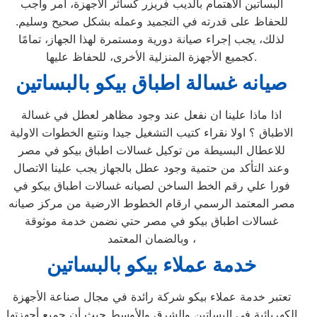
البساتين الاهتمام بالديب فريزر كسائر الأجهزة، أمر واجب
للحفاظ على قدرته في التجميد وعمله بشكل صحيح وسليم.
لذلك، يجب إجراء صيانة دورية ومستمرة لهذا الجهاز، تمامًا
كجميع الأجهزة المنزلية الأخرى، للحفاظ عليها.
صيانه غسالة اطباق بيكو بالبساتين
اذا ماذا علينا ان نفعل عند وجود مظاهر لعطل في غسالة
الاطباق ؟ اولا نقراء كتيب التشغيل جيدا ونتبع الخطوات الاولية
للاعطال البسيطة من توكيل غسالات اطباق بيكو في مصر
وعند التأكد من حتمية وجود عطل بالجهاز يجب علينا الاتصال
فورا علي رقم الخط الساخن لصيانه غسالات اطباق بيكو في
مصر المعتمد الرسمي ارقام الخطوط الارضية من مركز صيانه
غسالات اطباق بيكو في مصر حتي نضمن خدمة موثوقة
وبالضمان المعتمد ،
خدمة عملاء بيكو بالبساتين
تعتبر خدمة عملاء بيكو شركة رائدة في مجال صناعة الأجهزة
الكهربائية في البساتين والشرق والأوسط حيث أن جميع أجهزتها