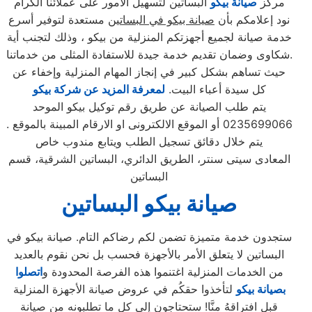
مركز
صيانة بيكو
البساتين لتسهيل الأمور على عملائنا الكرام
نود إعلامكم بأن
صيانة بيكو في البساتين
مستعدة لتوفير أسرع
خدمة صيانة لجميع أجهزتكم المنزلية من بيكو ، وذلك لتجنب أية
شكاوى وضمان تقديم خدمة جيدة للاستفادة المثلى من خدماتنا.
حيث تساهم بشكل كبير في إنجاز المهام المنزلية وإخفاء عن
كل سيدة أعباء البيت.
لمعرفة المزيد عن شركة بيكو
يتم طلب الصيانة عن طريق رقم توكيل بيكو الموحد
0235699066 أو الموقع الالكترونى او الارقام المبينة بالموقع .
يتم خلال دقائق تسجيل الطلب ويتابع مندوب خاص
المعادى سيتى سنتر، الطريق الدائري، البساتين الشرقية، قسم
البساتين
صيانة بيكو البساتين
ستجدون خدمة متميزة تضمن لكم رضاكم التام. صيانة بيكو في
البساتين لا يتعلق الأمر بالأجهزة فحسب بل نحن نقوم بالعديد
من الخدمات المنزلية اغتنموا هذه الفرصة المحدودة و
اتصلوا
بصيانة بيكو
لتأخذوا حقكُم في عروض صيانة الأجهزة المنزلية
قبل افتراقهُ منَّا! ستحتاجون إلى كل ما تطلبونه من صيانة