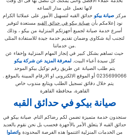
بخدمة عملاء الافضل والتى يمكنك ان تتصل بها فى اى وقت
لانها تعمل على مدار الساعه
مركز
صيانة بيكو
حدائق القبه لتسهيل الأمور على عملائنا الكرام
نود إعلامكم بأن
صيانة بيكو في حدائق القبه
مستعدة لتوفير
أسرع خدمة صيانة لجميع أجهزتكم المنزلية من بيكو ، وذلك
لتجنب أية شكاوى وضمان تقديم خدمة جيدة للاستفادة المثلى
من خدماتنا.
حيث تساهم بشكل كبير في إنجاز المهام المنزلية وإخفاء عن
كل سيدة أعباء البيت.
لمعرفة المزيد عن شركة بيكو
يتم طلب الصيانة عن طريق رقم توكيل بيكو الموحد
0235699066 أو الموقع الالكترونى او الارقام المبينة بالموقع .
يتم خلال دقائق تسجيل الطلب ويتابع مندوب خاص
القاهرة، محافظة القاهرة
صيانة بيكو في حدائق القبه
ستجدون خدمة متميزة تضمن لكم رضاكم التام. صيانة بيكو في
حدائق القبه لا يتعلق الأمر بالأجهزة فحسب بل نحن نقوم بالعديد
من الخدمات المنزلية اغتنموا هذه الفرصة المحدودة و
اتصلوا