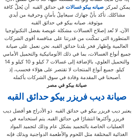
يمكن لمركز
صيانه بيكو غسالات
في حدائق القبه أن يُحلِّ كافة
مشاكلك. تأكد بأنَّ جهازك سيعامِلُ بأمانٍ وحرفية من أيدي
موثوقة. صيانه بيكو في حدائق القبه
الآن، لا تُعد إصلاح الغسالات مشكلة عويصة بفضل التكنولوجيا
المتطورة التي تمكّنت من قدرتنا على منافسة أقوى الشركات
العالمية وإظهار فخر بلدنا حدائق القبه. نحن نعمل على صيانة
جميع أنواع الغسالات، بما في ذلك الأتوماتيكية والتحميل الأمامي
والتحميل العلوي، بالإضافة إلى غسالات 7 كيلو و 10 كيلو و 14
كيلو. جميع أنواع المنتجات لا تقتصر على هؤلاء فحسب، إذ
أصبحنا في المقدمة وقادة في سوق الشركات بأكمله.
صيانة بيكو في مصر
صيانة ديب فريزر بيكو حدائق القبه
يعتبر ديب فريزر بيكو في حدائق القبه ذو الأدراج هو أفضل ديب
فريزر وأكثرها انتشارًا في حدائق القبه. يتم استخدامه في
العمليات الخاصة بالتجميد بشكل عام وذلك لتجميد المواد
الغذائية المختلفة مثل اللحوم والأطعمة الدواجنية وبذلك فإنه