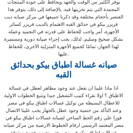
يوفر الكثير من الوقت والجهد ويحافظ على جودة المنتجات
المجمدة التي يتم تخزينها فيه. بالإضافة إلى ذلك، يتوفر هذا
العنصر بأحجام مختلفة وقد ذكرنا جميعها في مركز صيانه ديب
فريزر بيكو في حدائق القبه الاهتمام بالديب فريزر كسائر
الأجهزة، أمر واجب للحفاظ على قدرته في التجميد وعمله
بشكل صحيح وسليم. لذلك، يجب إجراء صيانة دورية ومستمرة
لهذا الجهاز، تمامًا كجميع الأجهزة المنزلية الأخرى، للحفاظ
عليها.
صيانه غسالة اطباق بيكو بحدائق
القبه
اذا ماذا علينا ان نفعل عند وجود مظاهر لعطل في غسالة
الاطباق ؟ اولا نقراء كتيب التشغيل جيدا ونتبع الخطوات الاولية
للاعطال البسيطة من توكيل غسالات اطباق بيكو في مصر
وعند التأكد من حتمية وجود عطل بالجهاز يجب علينا الاتصال
فورا علي رقم الخط الساخن لصيانه غسالات اطباق بيكو في
مصر المعتمد الرسمي ارقام الخطوط الارضية من مركز صيانه
غسالات اطباق بيكو في مصر حتي نضمن خدمة موثوقة