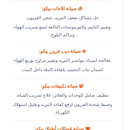
🧊 صيانة ثلاجات بيكو:
حل مشاكل ضعف التبريد، شحن الفريون،
وتغيير التايمر والثيرموستات التالفة لمنع تسريب الهواء
وتراكم الثلوج.
❄️ صيانة ديب فريزر بيكو:
معالجة انسداد مواسير التبريد وتغيير مراوح توزيع الهواء
لضمان ثبات التجميد بكفاءة كاملة داخل البيت.
🍃 صيانة تكييفات بيكو:
تنظيف شامل للوحدات والفلاتر، علاج تسريب المياه،
وضبط شحنة الفريون لرفع كفاءة التبريد وتقليل استهلاك
الكهرباء.
🍽️ صيانة غسالات أطباق بيكو: