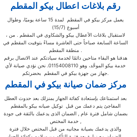
رقم بلاغات اعطال بيكو المقطم
يعمل مركز بيكو في المقطم لمدة 15 ساعة يوميًا، وطوال
أسبوع (15/7)
، لاستقبال بلاغات الأعطال بيكو والشكاوى في المقطم . من
الساعة السابعة صباحاً حتى العاشرة مساءً بتوقيت المقطم في
منطقة المقطم .
هدفنا هو البقاء متاحين دائمًا لخدمة سيادتكم عند الاتصال برقم
خدمة بيكو الموحَّد، وهو 01154008110. نحن نؤدي صيانة لأي
جهاز من جهزة بيكو في المقطم بحضرتكم.
مركز ضمان صيانة بيكو ف
ي المقطم
بعد استمتاعك بإستعادة كفائة الجهاز بمنزلك بعد حدوث العطل
المفاجئ يتم دعمك من قبل توكيل صيانه بيكو بالمقطم
بضمان شامل فترة عام , الضمان الذى يدعمك بالثقة فى جودة
خدمة المختص ,
والذى يدعمك بصيانة مجانيه من قبل المختص خلال فترة
الضمان مع زيارة بعد فترة للتأكد من سلامه وكفائة الجهاز ،