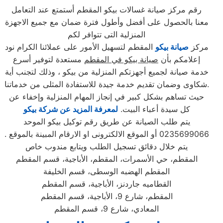
رقم مركز صيانة غسالات بيكو المقطم أستمتع عند التعامل
معنا بالحصول على أفضل وأطول فترة ضمان مع جميع الاجهزة
المنزلية التى تتوافر لكم
مركز
صيانة بيكو
المقطم لتسهيل الأمور على عملائنا الكرام نود
إعلامكم بأن
صيانة بيكو في المقطم
مستعدة لتوفير أسرع
خدمة صيانة لجميع أجهزتكم المنزلية من بيكو ، وذلك لتجنب أية
شكاوى وضمان تقديم خدمة جيدة للاستفادة المثلى من خدماتنا.
حيث تساهم بشكل كبير في إنجاز المهام المنزلية وإخفاء عن
كل سيدة أعباء البيت.
لمعرفة المزيد عن شركة بيكو
يتم طلب الصيانة عن طريق رقم توكيل بيكو الموحد
0235699066 أو الموقع الالكترونى او الارقام المبينة بالموقع .
يتم خلال دقائق تسجيل الطلب ويتابع مندوب خاص
المقطم، حي الأسمرات، المقطم، الأباجية، قسم المقطم
المقطم الهضبه الوسطى، قسم الخليفة
القطاميه جاردنز، الأباجية، قسم المقطم
المقطم، شارع 9، الأباجية، قسم المقطم
المعادي، شارع 9، قسم المقطم