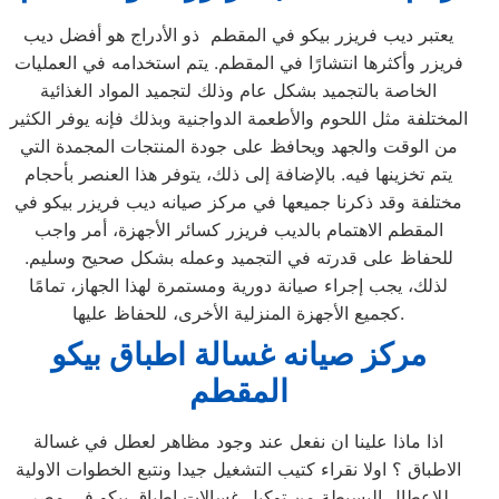
يعتبر ديب فريزر بيكو في المقطم ذو الأدراج هو أفضل ديب
فريزر وأكثرها انتشارًا في المقطم. يتم استخدامه في العمليات
الخاصة بالتجميد بشكل عام وذلك لتجميد المواد الغذائية
المختلفة مثل اللحوم والأطعمة الدواجنية وبذلك فإنه يوفر الكثير
من الوقت والجهد ويحافظ على جودة المنتجات المجمدة التي
يتم تخزينها فيه. بالإضافة إلى ذلك، يتوفر هذا العنصر بأحجام
مختلفة وقد ذكرنا جميعها في مركز صيانه ديب فريزر بيكو في
المقطم الاهتمام بالديب فريزر كسائر الأجهزة، أمر واجب
للحفاظ على قدرته في التجميد وعمله بشكل صحيح وسليم.
لذلك، يجب إجراء صيانة دورية ومستمرة لهذا الجهاز، تمامًا
كجميع الأجهزة المنزلية الأخرى، للحفاظ عليها.
مركز صيانه غسالة اطباق بيكو
المقطم
اذا ماذا علينا ان نفعل عند وجود مظاهر لعطل في غسالة
الاطباق ؟ اولا نقراء كتيب التشغيل جيدا ونتبع الخطوات الاولية
للاعطال البسيطة من توكيل غسالات اطباق بيكو في مصر