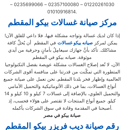
01220261030 – 02357100080 – 0235699066 –
01010916814.
مركز صيانة غسالات بيكو المقطم
إذا كان لديك غسالة وتواجه مشكلة فيها، فلا داعي للقلق الآن!
يمكن لمركز
صيانه بيكو غسالات
في المقطم أن يُحلِّ كافة
مشاكلك. تأكد بأنَّ جهازك سيعامِلُ بأمانٍ وحرفية من أيدي
موثوقة. صيانه بيكو في المقطم
الآن، لا تُعد إصلاح الغسالات مشكلة عويصة بفضل التكنولوجيا
المتطورة التي تمكّنت من قدرتنا على منافسة أقوى الشركات
العالمية وإظهار فخر بلدنا المقطم. نحن نعمل على صيانة جميع
أنواع الغسالات، بما في ذلك الأتوماتيكية والتحميل الأمامي
والتحميل العلوي، بالإضافة إلى غسالات 7 كيلو و 10 كيلو و 14
كيلو. جميع أنواع المنتجات لا تقتصر على هؤلاء فحسب، إذ
أصبحنا في المقدمة وقادة في سوق الشركات بأكمله.
صيانة بيكو في مصر
رقم صيانة ديب فريزر بيكو المقطم