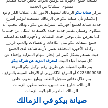
لصيانة جميع الاجهزة مدعومين بأدوات فحص حديثة لتقديم
مستوى استثنائيًا من الخدمة
مركز
صيانة بيكو
الزمالك لتسهيل الأمور على عملائنا الكرام نود
إعلامكم بأن
صيانة بيكو في الزمالك
مستعدة لتوفير أسرع
خدمة صيانة لجميع أجهزتكم المنزلية من بيكو ، وذلك لتجنب أية
شكاوى وضمان تقديم خدمة جيدة للاستفادة المثلى من خدماتنا.
كما نحرص على توفير أحدث التقنيات والأجهزة الحديثة لصيانة
جميع منتجات بيكو مثل الثلاجات والغسالات والديب فریزر
وكافة الأجهزة المختلفة تعتبر الأزمة شائعة لدى الجميع،
حيث تساهم بشكل كبير في إنجاز المهام المنزلية وإخفاء عن
كل سيدة أعباء البيت.
لمعرفة المزيد عن شركة بيكو
يتم طلب الصيانة عن طريق رقم توكيل بيكو الموحد
0235699066 أو الموقع الالكترونى او الارقام المبينة بالموقع .
يتم خلال دقائق تسجيل الطلب ويتابع مندوب خاص
الزمالك، شارع طه حسين، محمد مظهر، الزمالك
الزمالك القاهره, الجبلاية، الزمالك
صيانة بيكو في الزمالك