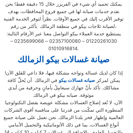
يمكنك تجميد أي شيء في الفريزر خلال 15 دقيقة فقط! نحن
نقدم خدمات صيانة لها في جميع فروع المحافظات، بهدف
توفير الأقرب إليك في جميع الأوقات. نظراً لتوفر الخدمة الفنية
لصيانة ثلاجات بيكو في منطقة الزمالك بأكثر من رقم،
يستطيع خدمة العملاء بيكو التواصل معنا عبر الأرقام التالية:
01220261030 – 02357100080 – 0235699066 –
01010916814.
صيانة غسالات بيكو الزمالك
إذا كان لديك غسالة وتواجه مشكلة فيها، فلا داعي للقلق الآن!
يمكن لمركز
صيانه غسالات بيكو
في الزمالك أن يُحلِّ كافة
مشاكلك. تأكد بأنَّ جهازك سيعامِلُ بأمانٍ وحرفية من أيدي
موثوقة. صيانه بيكو في الزمالك
الآن، لا تُعد إصلاح الغسالات مشكلة عويصة بفضل التكنولوجيا
المتطورة التي تمكّنت من قدرتنا على منافسة أقوى الشركات
العالمية وإظهار فخر بلدنا الزمالك. نحن نعمل على صيانة جميع
أنواع الغسالات، بما في ذلك الأتوماتيكية والتحميل الأمامي
والتحميل العلوي، بالإضافة إلى غسالات 7 كيلو و 10 كيلو و 14