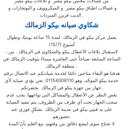
من غسالات ملابس بيكو مصر و ثلاجات بيكو مصر
و غسالات اطباق بيكو مصر و الميكروويف و البوتجازات و
الديب فريزر المبردات .
شكاوي صيانه بيكو الزمالك
يعمل مركز بيكو في الزمالك لمدة 15 ساعة يوميًا، وطوال
أسبوع (15/7)
، لاستقبال بلاغات الأعطال بيكو والشكاوى في الزمالك . من
الساعة السابعة صباحاً حتى العاشرة مساءً بتوقيت الزمالك في
منطقة الزمالك .
هدفنا هو البقاء متاحين دائمًا لخدمة سيادتكم عند الاتصال برقم
خدمة بيكو الموحَّد، وهو 01154008110. نحن نؤدي صيانة لأي
جهاز من جهزة بيكو في الزمالك بحضرتكم.
بغض النظر عن الأعطال والمشاكل التي تواجهها، يجب عدم
سحب الجهاز تحت أي ظرف من الظروف. يتم تنفيذ الصيانة
على يد فنيي بيكو في مدينة الزمالك بشكلٍ فوري عند
حضورهم.
لا تحتاج سوى لبضع دقائق من وقتهم، مع العلم بأنّ المدة