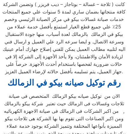
كانت ( ثلاجة – غسالة – بوتاجاز – ديب فريزر ) وتضمن الشركة
كافة منتجاتها بضمان ساري لمدة 5 سنوات علي جميع المنتجات
خدمات صيانة غسالات بيكو في مركز الصيانة الرئيسي وخصم
25٪ علي جميع قطع الغيار استمتع بأفضل خدمة عملاء من
بيكو في الزمالك بالزمالك لعدة أسباب، منها جودة الاستقبال
وسرعة الاتصال. و ايضا سرعه الرد علي العميل و ارسال فني
اليه لتلبيه مطالب العميل يمكن للفني إصلاح جهازك أمام عينيك
لزيادة الأمان والاطمئنان، ولا يأخذ الأجهزة إلى الشركة إلا في
حالات ضرورية لفحصها باستخدام أحدث الأجهزة. حرصاً على
جهاز العميل، يتم تسليمه بأفضل حالاته لإرضاء العميل العزيز.
رقم توكيل صيانه بيكو في الزمالك
الان من توكيل صيانه بيكو الزمالك المتخصص فى صيانة
ثلاجات وغسالات فى الزمالك حيث تعتبر شركة بيكو بالزمالك
من اكبر الشركات فى الزمالك فى صيانة الاجهزة الكهربائيه ,
ومن اكبر الصناعات التى تقوم بها بها الشركة هى ثلاجات بيكو
المميزة بأنواعها المختلفة وتتميز الشركة بوجود خدمة عملاء
بيكو تليفونات ساخنة موحدة سريعة الذى يتميز بالسرعة والتميز