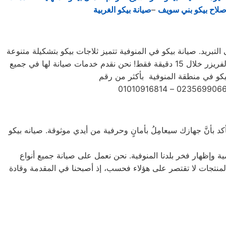
صلاح بيكو بني سويف
–
صيانة بيكو الغربية
التبريد. صيانة بيكو في المنوفية تتميز ثلاجات بيكو بتشكيلة متنوعة
من الأحجام، حيث تتوفر الصغيرة ذات السعة الكبيرة ذات السعة الأكبر لتلبية جميع احتياجات المستخدم . يمكنك تجميد أي شيء في الفريزر خلال 15 دقيقة فقط! نحن نقدم خدمات صيانة لها في جميع
د بأنَّ جهازك سيعامِلُ بأمانٍ وحرفية من أيدي موثوقة. صيانه بيكو
ة وإظهار فخر بلدنا المنوفية. نحن نعمل على صيانة جميع أنواع
يل الأمامي والتحميل العلوي، بالإضافة إلى غسالات 7 كيلو و 10 كيلو و 14 كيلو. جميع أنواع المنتجات لا تقتصر على هؤلاء فحسب، إذ أصبحنا في المقدمة وقادة