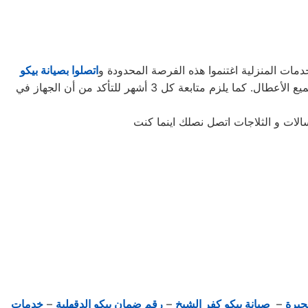
مات المنزلية اغتنموا هذه الفرصة المحدودة و
اتصلوا بصيانة بيكو
لتأخذوا حقكُم في عروض صيانة الأجهزة المنزلية قبل افتراقهُ منَّا! ستحتاجون إلى كل ما تطلبونه من صيانة وتجديد الجهاز، وإصلاح جميع الأعطال. كما يلزم متابعة كل 3 أشهر للتأكد من أن الجهاز في
الات و الثلاجات اتصل نصلك اينما كنت
حيرة
–
صيانة بيكو كفر الشيخ
–
رقم ضمان بيكو الدقهلية
–
خدمات