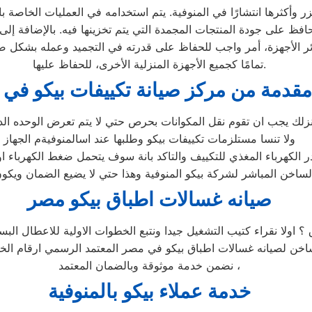
 وأكثرها انتشارًا في المنوفية. يتم استخدامه في العمليات الخاصة با
حافظ على جودة المنتجات المجمدة التي يتم تخزينها فيه. بالإضافة إل
ائر الأجهزة، أمر واجب للحفاظ على قدرته في التجميد وعمله بشكل ص
تمامًا كجميع الأجهزة المنزلية الأخرى، للحفاظ عليها.
مقدمة من مركز صيانة تكييفات بيكو في ا
زلك يجب ان تقوم نقل المكوانات بحرص حتي لا يتم تعرض الوحده الد
ولا تنسا مستلزمات تكييفات بيكو وطلبها عند اسالمنوفيةم الجهاز
الكهرباء المغذي للتكييف والتاكد بانة سوف يتحمل ضغط الكهرباء او 
شر لشركة بيكو المنوفية وهذا حتي لا يضيع الضمان ويكون في معظم الاجهزة 5 سنوات
صيانه غسالات اطباق بيكو مصر
 ؟ اولا نقراء كتيب التشغيل جيدا ونتبع الخطوات الاولية للاعطال ا
لساخن لصيانه غسالات اطباق بيكو في مصر المعتمد الرسمي ارقام ا
نضمن خدمة موثوقة وبالضمان المعتمد ،
خدمة عملاء بيكو بالمنوفية