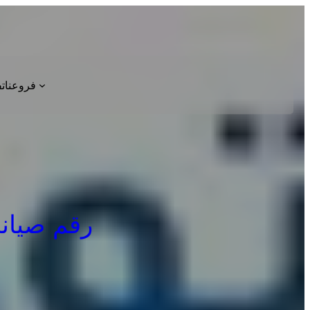
فروعنا
ت
رقم صيانة غس