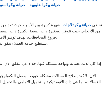
صيانة بيكو القليوبية
–
صيانة بيكو المنو
تحظى
صيانة بيكو ثلاجات
بشهرة كبيرة بين الأسر ، حيث تعد من الثل
فروع المحافظات، بهدف توفير الأقرب إليك في جميع الأوقات. نظراً لتوفر الخدمة الفنية لصيانة ثلاجات بيكو في منطقة المنوفية بأكثر من رقم،
يستطيع خدمة العملاء بيكو التواصل معنا عبر الأرقام التالية: 01220261030 – 02357100080 – 0235699066 – 01010916814.
إذا كان لديك غسالة وتواجه مشكلة فيها، فلا داعي للقلق الآن! 
الآن، لا تُعد إصلاح الغسالات مشكلة عويصة بفضل التكنولوجي