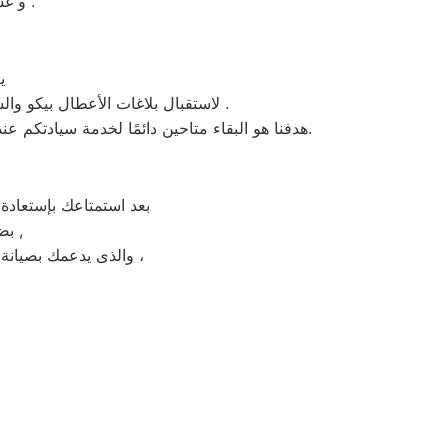
و غسالات اطباق بيكو مصر و الميكروويف و البوتجازات و الديب فريزر المبردات .
يع
، لاستقبال بلاغات الأعطال بيكو والشكاوى في المنوفية . من الساعة السابعة صباحاً حتى العاشرة مساءً بتوقيت المنوفية في منطقة المنوفية .
هدفنا هو البقاء متاحين دائمًا لخدمة سيادتكم عند الاتصال برقم خدمة بيكو الموحَّد، وهو 01154008110. نحن نؤدي صيانة لأي جهاز من جهزة بيكو في المنوفية بحضرتكم.
بعد استمتاعك بإستعادة
بضمان شامل فترة عام , الضمان الذى يدعمك بالثقة فى جودة خدمة المختص ,
والذى يدعمك بصيانة مجانيه من قبل المختص خلال فترة الضمان مع زيارة بعد فترة للتأكد من سلامه وكفائة الجهاز ،