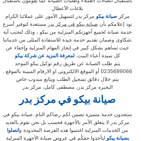
باستقبال اتصالات العملاء وطلبات الصيانة كما يقومون باستقبال
بلاغات الأعطال
مركز
صيانة بيكو
مركز بدر لتسهيل الأمور على عملائنا الكرام
نود إعلامكم بأن
صيانة بيكو في مركز بدر
مستعدة لتوفير أسرع
خدمة صيانة لجميع أجهزتكم المنزلية من بيكو ، وذلك لتجنب أية
شكاوى وضمان تقديم خدمة جيدة للاستفادة المثلى من خدماتنا.
حيث تساهم بشكل كبير في إنجاز المهام المنزلية وإخفاء عن
كل سيدة أعباء البيت.
لمعرفة المزيد عن شركة بيكو
يتم طلب الصيانة عن طريق رقم توكيل بيكو الموحد
0235699066 أو الموقع الالكترونى او الارقام المبينة بالموقع .
يتم خلال دقائق تسجيل الطلب ويتابع مندوب خاص
البحيره مركز بدر، مصطفى كامل، مركز بدر
صيانة بيكو في مركز بدر
ستجدون خدمة متميزة تضمن لكم رضاكم التام. صيانة بيكو في
مركز بدر لا يتعلق الأمر بالأجهزة فحسب بل نحن نقوم بالعديد
من الخدمات المنزلية اغتنموا هذه الفرصة المحدودة و
اتصلوا
بصيانة بيكو
لتأخذوا حقكُم في عروض صيانة الأجهزة المنزلية