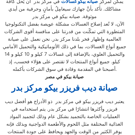
يمكن لمركز
صيانه بيكو غسالات
في مركز بدر أن يُحلِّ كافة
مشاكلك. تأكد بأنَّ جهازك سيعامِلُ بأمانٍ وحرفية من أيدي
موثوقة. صيانه بيكو في مركز بدر
الآن، لا تُعد إصلاح الغسالات مشكلة عويصة بفضل التكنولوجيا
المتطورة التي تمكّنت من قدرتنا على منافسة أقوى الشركات
العالمية وإظهار فخر بلدنا مركز بدر. نحن نعمل على صيانة
جميع أنواع الغسالات، بما في ذلك الأتوماتيكية والتحميل الأمامي
والتحميل العلوي، بالإضافة إلى غسالات 7 كيلو و 10 كيلو و 14
كيلو. جميع أنواع المنتجات لا تقتصر على هؤلاء فحسب، إذ
أصبحنا في المقدمة وقادة في سوق الشركات بأكمله.
صيانة بيكو في مصر
صيانة ديب فريزر بيكو مركز بدر
يعتبر ديب فريزر بيكو في مركز بدر ذو الأدراج هو أفضل ديب
فريزر وأكثرها انتشارًا في مركز بدر. يتم استخدامه في
العمليات الخاصة بالتجميد بشكل عام وذلك لتجميد المواد
الغذائية المختلفة مثل اللحوم والأطعمة الدواجنية وبذلك فإنه
يوفر الكثير من الوقت والجهد ويحافظ على جودة المنتجات