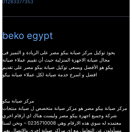
01283377353
beko egypt
يحوذ توكيل مركز صيانة بيكو مصر على الريادة و التميز فى
مجال صيانة الاجهزة المنزلية حيث أن تقييم عملاء صيانة
بيكو هو الأفضل ويسعى توكيل صيانة بيكو مصر على تقديم
افضل و اسرع خدمة صيانة لكل عملاء صيانة بيكو
مركز صيانة بيكو
مركز صيانة بيكو مصر هو مركز صيانة متخصص ل صيانة منتجات
شركة وجميع اجهزة بيكو مصر وليست هناك اي ارقام اخري
معتمده له سوي هذه الارقام وهي 0235710008 – ونحن لسنا
مسأولون عن التعامل مع اي مراكز صيانة اخري والاتصال بغير