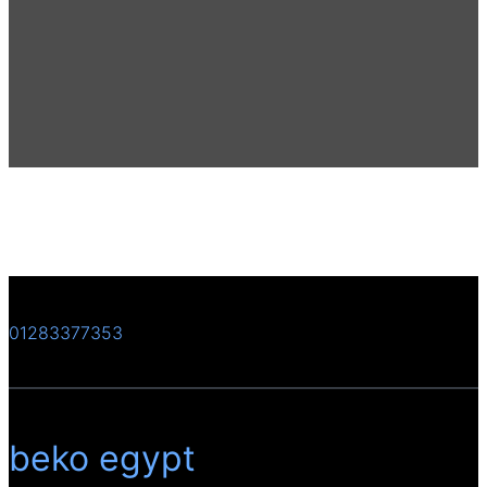
01283377353
beko egypt