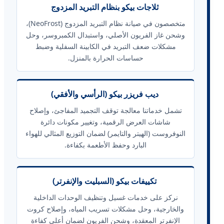
ثلاجات بيكو بنظام التبريد المزدوج
متخصصون في صيانة نظام التبريد المزدوج (NeoFrost)،
وشحن غاز الفريون الأصلي، واستبدال الكمبروسر، وحل
مشكلات ضعف التبريد في الكابينة السفلية وضبط
حساسات الحرارة بالمنزل.
ديب فريزر بيكو (الرأسي والأفقي)
تشمل خدماتنا معالجة توقف التجميد المفاجئ، وإصلاح
شاشات العرض الرقمية، وتغيير مكونات دائرة
النوفروست (الهيتر والتايمر) لضمان التوزيع المثالي للهواء
البارد وحفظ الأطعمة بكفاءة.
تكييفات بيكو (السبليت والإنفرتر)
نركز على خدمات غسيل وتنظيف الوحدات الداخلية
والخارجية، وحل مشكلات تسريب المياه، وإصلاح كروت
الإنفرتر المعقدة، وشحن الفريون لضمان أعلى كفاءة